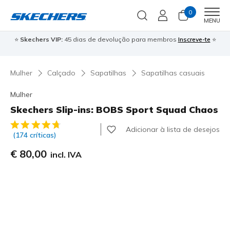
0
Men
MENU
⭐
Skechers VIP:
45 dias de devolução para membros
Inscreve-te
⭐

Mulher
Calçado
Sapatilhas
Sapatilhas casuais
Mulher
Skechers Slip-ins: BOBS Sport Squad Chaos
3$7 de 5 – Classificação do cliente
Adicionar à lista de desejos
(174 críticas)
€ 80,00
incl. IVA