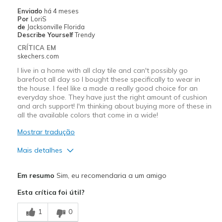
Travel
Enviado
há 4 meses
Por
LoriS
Width
Feels true to width
de
Jacksonville Florida
Describe Yourself
Trendy
Sizing
Feels true to size
CRÍTICA EM
View On Shoes
Shoes are for Wearing
skechers.com
I live in a home with all clay tile and can't possibly go
barefoot all day so I bought these specifically to wear in
the house. I feel like a made a really good choice for an
everyday shoe. They have just the right amount of cushion
and arch support! I'm thinking about buying more of these in
all the available colors that come in a wide!
Mostrar tradução
Mais detalhes
Prós
Em resumo
Sim, eu recomendaria a um amigo
Attractive Design
Esta crítica foi útil?
Breathe Well
1
0
Comfortable