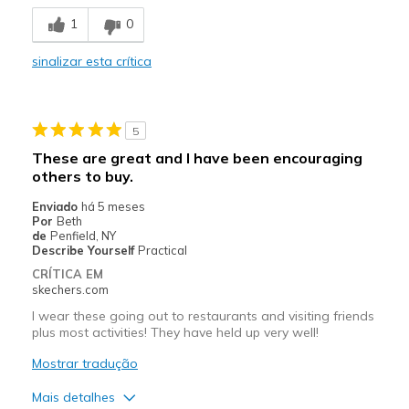
Comfortable
1
0
Stylish
sinalizar esta crítica
Melhores utilizações
Casual Wear
5
Travel
These are great and I have been encouraging
others to buy.
Width
Feels true to width
Sizing
Feels true to size
Enviado
há 5 meses
Por
Beth
View On Shoes
I'm Into Shoes
de
Penfield, NY
Describe Yourself
Practical
CRÍTICA EM
skechers.com
I wear these going out to restaurants and visiting friends
plus most activities! They have held up very well!
Mostrar tradução
Mais detalhes