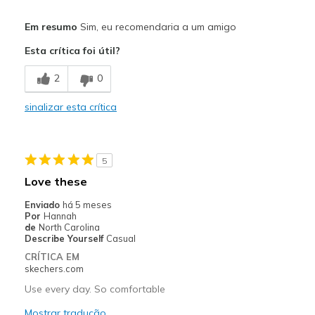
Prós
Em resumo
Sim, eu recomendaria a um amigo
Attractive Design
Esta crítica foi útil?
Breathe Well
2
0
Comfortable
sinalizar esta crítica
Durable
Stylish
5
Melhores utilizações
Love these
Casual Wear
Enviado
há 5 meses
Por
Hannah
Travel
de
North Carolina
Describe Yourself
Casual
Width
Feels true to width
CRÍTICA EM
skechers.com
Sizing
Feels true to size
Use every day. So comfortable
Mostrar tradução