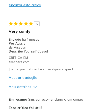
sinalizar esta crítica
Durable
Stylish
5
Melhores utilizações
Very comfy
Casual Wear
Enviado
há 4 meses
Por
Aussie
Going Out
de
Missouri
Describe Yourself
Casual
Travel
CRÍTICA EM
skechers.com
Width
Feels true to width
Just a great shoe. Like the slip-in aspect.
Sizing
Feels true to size
Mostrar tradução
View On Shoes
Shoes are for Wearing
Mais detalhes
Prós
Em resumo
Sim, eu recomendaria a um amigo
Attractive Design
Esta crítica foi útil?