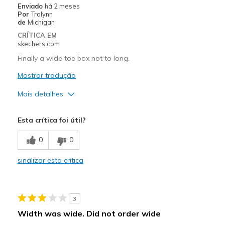
Enviado
há 2 meses
Por
Tralynn
de
Michigan
CRÍTICA EM
skechers.com
Finally a wide toe box not to long.
Mostrar tradução
Mais detalhes
Prós
Esta crítica foi útil?
Attractive Design
0
0
Breathe Well
sinalizar esta crítica
Comfortable
Width
Feels true to width
3
Sizing
Feels true to size
Width was wide. Did not order wide