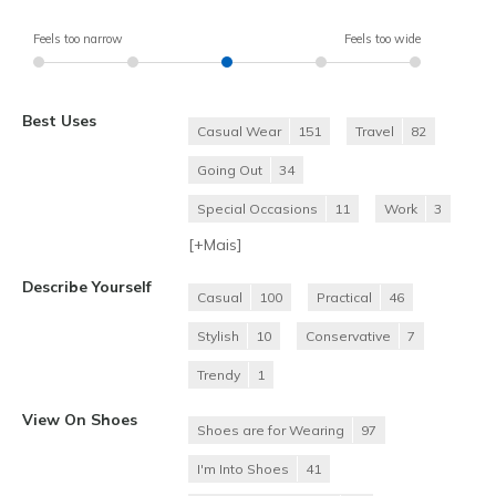
Feels too narrow
Feels too wide
Best Uses
Casual Wear
151
Travel
82
Going Out
34
Special Occasions
11
Work
3
[+
Mais
]
Describe Yourself
Casual
100
Practical
46
Stylish
10
Conservative
7
Trendy
1
View On Shoes
Shoes are for Wearing
97
I'm Into Shoes
41