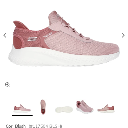
Cor
Blush
(#
117504
BLSH
)