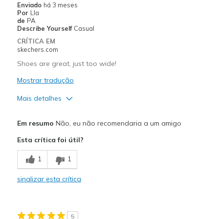
Enviado
há 3 meses
Por
Lla
de
PA
Describe Yourself
Casual
CRÍTICA EM
skechers.com
Shoes are great, just too wide!
Mostrar tradução
Mais detalhes
Prós
Em resumo
Não, eu não recomendaria a um amigo
Attractive Design
Esta crítica foi útil?
Breathe Well
1
1
Durable
sinalizar esta crítica
Stylish
Melhores utilizações
5