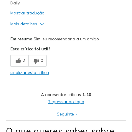
Daily
Mostrar tradução
Mais detalhes
Melhores utilizações
Em resumo
Sim, eu recomendaria a um amigo
Casual Wear
Esta crítica foi útil?
2
0
sinalizar esta crítica
A apresentar críticas
1-10
Regressar ao topo
Seguinte
»
O que queres saber sobre