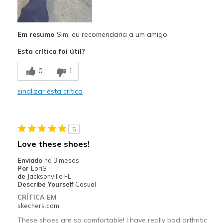
Comfortable
Em resumo
Sim, eu recomendaria a um amigo
Durable
Esta crítica foi útil?
Stylish
0
1
Melhores utilizações
Casual Wear
sinalizar esta crítica
Going Out
Travel
5
Love these shoes!
Work
Enviado
há 3 meses
Width
Por
LoriS
Feels true to width
de
Jacksonville FL
Sizing
Feels true to size
Describe Yourself
Casual
View On Shoes
Shoes are for Wearing
CRÍTICA EM
skechers.com
These shoes are so comfortable! I have really bad arthritic