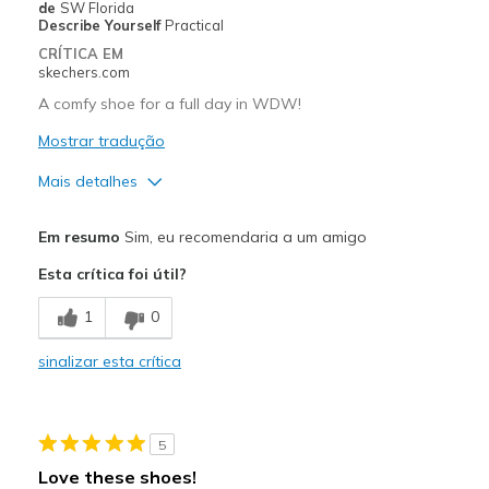
de
SW Florida
Describe Yourself
Practical
Width
Feels true to width
CRÍTICA EM
skechers.com
Sizing
Feels full size too big
View On Shoes
I'm Really Into Shoes
A comfy shoe for a full day in WDW!
Mostrar tradução
Mais detalhes
Prós
Em resumo
Sim, eu recomendaria a um amigo
Attractive Design
Esta crítica foi útil?
Breathe Well
1
0
Comfortable
sinalizar esta crítica
Stylish
Melhores utilizações
5
Casual Wear
Love these shoes!