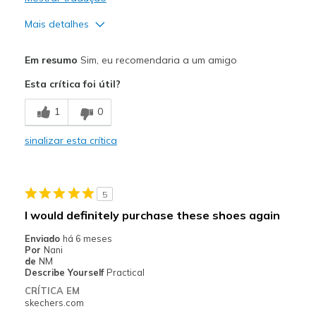
Mais detalhes
Prós
Em resumo
Sim, eu recomendaria a um amigo
Attractive Design
Esta crítica foi útil?
Comfortable
1
0
Melhores utilizações
sinalizar esta crítica
Casual Wear
Going Out
5
Width
Feels true to width
I would definitely purchase these shoes again
Sizing
Feels true to size
Enviado
há 6 meses
View On Shoes
Shoes are for Wearing
Por
Nani
de
NM
Describe Yourself
Practical
CRÍTICA EM
skechers.com