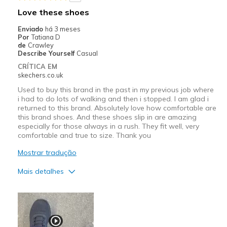
Casual Wear
Love these shoes
Width
Feels too wide
Enviado
há 3 meses
Por
Tatiana D
View On Shoes
Shoes are for Wearing
de
Crawley
Describe Yourself
Casual
CRÍTICA EM
skechers.co.uk
Used to buy this brand in the past in my previous job where
i had to do lots of walking and then i stopped. I am glad i
returned to this brand. Absolutely love how comfortable are
this brand shoes. And these shoes slip in are amazing
especially for those always in a rush. They fit well, very
comfortable and true to size. Thank you
Mostrar tradução
Mais detalhes
Prós
Attractive Design
Breathe Well