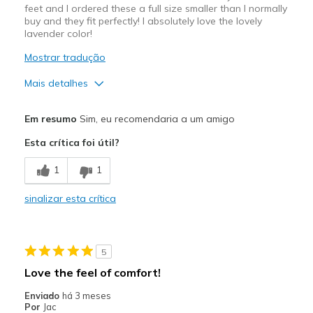
feet and I ordered these a full size smaller than I normally
buy and they fit perfectly! I absolutely love the lovely
lavender color!
Mostrar tradução
Mais detalhes
Prós
Em resumo
Sim, eu recomendaria a um amigo
Attractive Design
Esta crítica foi útil?
Breathe Well
1
1
Comfortable
sinalizar esta crítica
Durable
Stylish
5
Melhores utilizações
Love the feel of comfort!
Casual Wear
Enviado
há 3 meses
Por
Jac
Travel