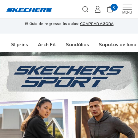
0
Men
MENU
🎒 Guia de regresso às aulas:
COMPRAR AGORA
⭐
Slip-ins
Arch Fit
Sandálias
Sapatos de lona