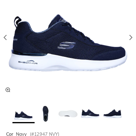
Cor
Navy
(#
12947
NVY
)