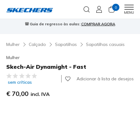
0
Men
MENU
🎒 Guia de regresso às aulas:
COMPRAR AGORA
⭐
Mulher
Calçado
Sapatilhas
Sapatilhas casuais
Mulher
Skech-Air Dynamight - Fast
3$7 de 5 – Classificação do cliente
Adicionar à lista de desejos
sem críticas
€ 70,00
incl. IVA