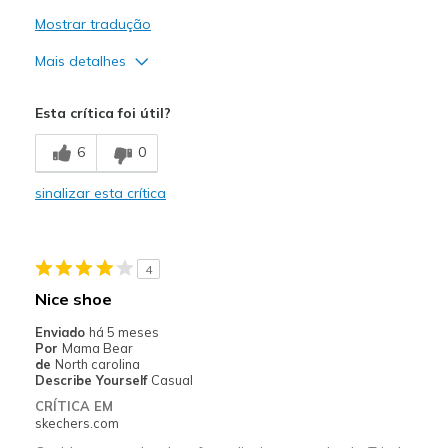
Mostrar tradução
Mais detalhes
Prós
Esta crítica foi útil?
Attractive Design
6
0
Comfortable
sinalizar esta crítica
Stylish
Melhores utilizações
4
Going Out
Nice shoe
Width
Feels true to width
Enviado
há 5 meses
Sizing
Feels half size too big
Por
Mama Bear
de
North carolina
View On Shoes
I'm Into Shoes
Describe Yourself
Casual
CRÍTICA EM
skechers.com