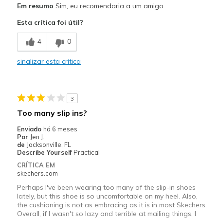
Em resumo
Sim, eu recomendaria a um amigo
Breathe Well
Esta crítica foi útil?
Comfortable
4
0
Durable
sinalizar esta crítica
Melhores utilizações
Casual Wear
3
Walking
Too many slip ins?
Width
Feels true to width
Enviado
há 6 meses
Por
Jen J.
Sizing
Feels true to size
de
Jacksonville, FL
View On Shoes
Shoes are for Wearing
Describe Yourself
Practical
CRÍTICA EM
skechers.com
Perhaps I've been wearing too many of the slip-in shoes
lately, but this shoe is so uncomfortable on my heel. Also,
the cushioning is not as embracing as it is in most Skechers.
Overall, if I wasn't so lazy and terrible at mailing things, I