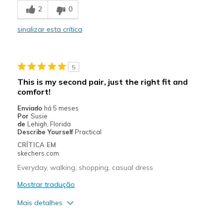
2
0
Stylish
sinalizar esta crítica
Melhores utilizações
Casual Wear
5
Going Out
This is my second pair, just the right fit and
comfort!
Special Occasions
Enviado
há 5 meses
Travel
Por
Susie
de
Lehigh, Florida
Width
Describe Yourself
Practical
Feels true to width
Sizing
Feels true to size
CRÍTICA EM
skechers.com
View On Shoes
I'm Into Shoes
Everyday, walking, shopping, casual dress
Mostrar tradução
Mais detalhes
Prós