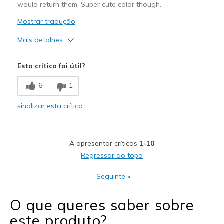
would return them. Super cute color though.
Mostrar tradução
Mais detalhes
Prós
Esta crítica foi útil?
Attractive Design
6
1
Breathe Well
sinalizar esta crítica
Contras
Need Break In
A apresentar críticas
1-10
Poor Cushioning
Regressar ao topo
Melhores utilizações
Seguinte
»
Casual Wear
O que queres saber sobre
Width
Feels true to width
este produto?
Sizing
Feels full size too small