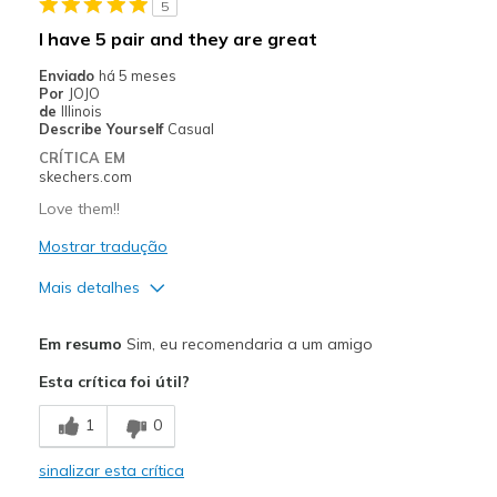
5
Melhores utilizações
I have 5 pair and they are great
Casual Wear
Enviado
há 5 meses
Por
JOJO
Width
Feels too narrow
de
Illinois
Describe Yourself
Casual
Sizing
Feels half size too small
CRÍTICA EM
View On Shoes
Shoes are for Wearing
skechers.com
Love them!!
Mostrar tradução
Mais detalhes
Prós
Em resumo
Sim, eu recomendaria a um amigo
Attractive Design
Esta crítica foi útil?
Breathe Well
1
0
Comfortable
sinalizar esta crítica
Durable