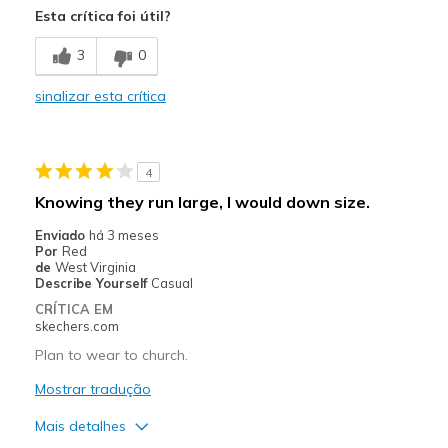
Esta crítica foi útil?
Melhores utilizações
3
0
Casual Wear
sinalizar esta crítica
Width
Feels true to width
Sizing
Feels true to size
View On Shoes
I'm Into Shoes
4
Knowing they run large, I would down size.
Enviado
há 3 meses
Por
Red
de
West Virginia
Describe Yourself
Casual
CRÍTICA EM
skechers.com
Plan to wear to church.
Mostrar tradução
Mais detalhes