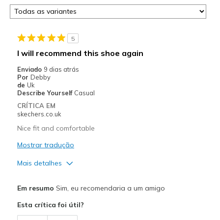
5
I will recommend this shoe again
Enviado
9 dias atrás
Por
Debby
de
Uk
Describe Yourself
Casual
CRÍTICA EM
skechers.co.uk
Nice fit and comfortable
Mostrar tradução
Mais detalhes
Prós
Em resumo
Sim, eu recomendaria a um amigo
Comfortable
Esta crítica foi útil?
Melhores utilizações