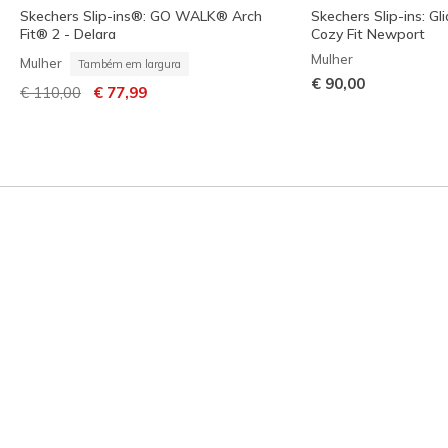
Skechers Slip-ins®: GO WALK® Arch
Skechers Slip-ins: Gl
Fit® 2 - Delara
Cozy Fit Newport
Mulher
Mulher
Também em largura
€ 90,00
Preço com desconto de
para
€ 110,00
€ 77,99