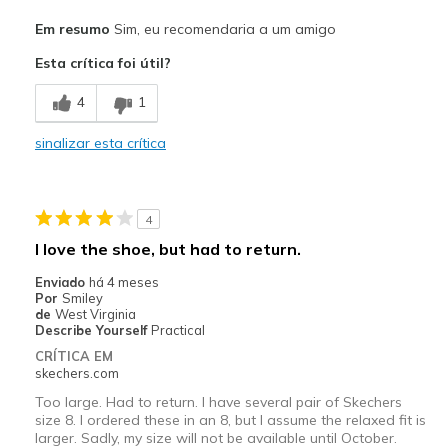
Prós
Em resumo
Sim, eu recomendaria a um amigo
Attractive Design
Esta crítica foi útil?
Contras
4
1
These are relaxed fit, but run larger than other
sinalizar esta crítica
Width
Feels true to width
Sizing
Feels full size too big
View On Shoes
I'm Into Shoes
4
I love the shoe, but had to return.
Enviado
há 4 meses
Por
Smiley
de
West Virginia
Describe Yourself
Practical
CRÍTICA EM
skechers.com
Too large. Had to return. I have several pair of Skechers
size 8. I ordered these in an 8, but I assume the relaxed fit is
larger. Sadly, my size will not be available until October.