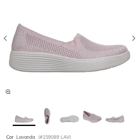
Cor
Lavanda
(#
159089
LAV
)