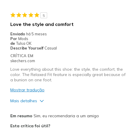
Stylish
5
Melhores utilizações
Love the style and comfort
Casual Wear
Enviado
há 5 meses
Por
Mods
Going Out
de
Tulsa OK
Describe Yourself
Casual
Travel
CRÍTICA EM
skechers.com
Width
Feels true to width
Love everything about this shoe: the style, the comfort, the
Sizing
Feels true to size
color. The Relaxed Fit feature is especially great because of
a bunion on one foot.
View On Shoes
Shoes are for Wearing
Mostrar tradução
Mais detalhes
Prós
Em resumo
Sim, eu recomendaria a um amigo
Attractive Design
Esta crítica foi útil?
Comfortable