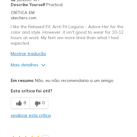
Describe Yourself
Practical
CRÍTICA EM
skechers.com
I like the Relaxed Fit: Arch Fit Laguna - Adore Her for the
color and style. However, it isn't good to wear for 10-12
hours at work. My feet are more tired than what I had
expected.
Mostrar tradução
Mais detalhes
Prós
Em resumo
Não, eu não recomendaria a um amigo
Attractive Design
Esta crítica foi útil?
Stylish
8
0
Contras
sinalizar esta crítica
Heel blisters
Not enough collar padding