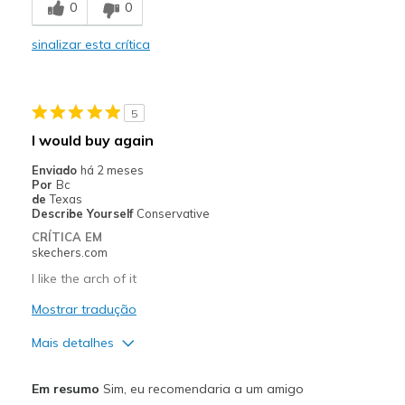
0
0
Casual Wear
sinalizar esta crítica
Width
Feels true to width
Sizing
Feels true to size
View On Shoes
Shoes are for Wearing
5
I would buy again
Enviado
há 2 meses
Por
Bc
de
Texas
Describe Yourself
Conservative
CRÍTICA EM
skechers.com
I like the arch of it
Mostrar tradução
Mais detalhes
Prós
Em resumo
Sim, eu recomendaria a um amigo
Comfortable