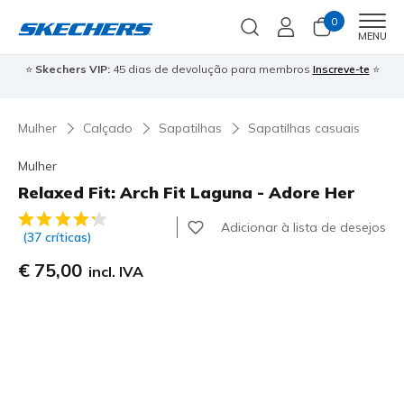
0
Men
MENU
⭐
Skechers VIP:
45 dias de devolução para membros
Inscreve-te
⭐

Mulher
Calçado
Sapatilhas
Sapatilhas casuais
Mulher
Relaxed Fit: Arch Fit Laguna - Adore Her
5 de 5 – Classificação do cliente
Adicionar à lista de desejos
(37 críticas)
€ 75,00
incl. IVA