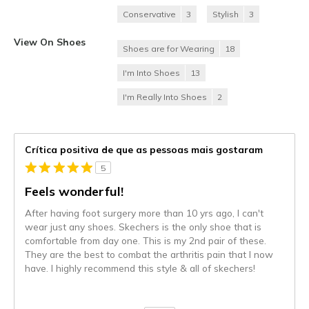
Conservative
3
Stylish
3
View On Shoes
Shoes are for Wearing
18
I'm Into Shoes
13
I'm Really Into Shoes
2
Crítica positiva de que as pessoas mais gostaram
5
Feels wonderful!
After having foot surgery more than 10 yrs ago, I can't
wear just any shoes. Skechers is the only shoe that is
comfortable from day one. This is my 2nd pair of these.
They are the best to combat the arthritis pain that I now
have. I highly recommend this style & all of skechers!