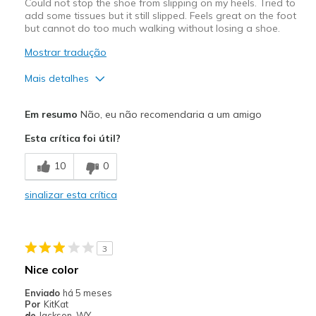
Could not stop the shoe from slipping on my heels. Tried to
add some tissues but it still slipped. Feels great on the foot
but cannot do too much walking without losing a shoe.
Mostrar tradução
Mais detalhes
Prós
Em resumo
Não, eu não recomendaria a um amigo
Attractive Design
Esta crítica foi útil?
Stylish
10
0
Melhores utilizações
sinalizar esta crítica
Special Occasions
Width
Feels true to width
3
Sizing
Feels half size too big
Nice color
View On Shoes
Shoes are for Wearing
Enviado
há 5 meses
Por
KitKat
de
Jackson, WY