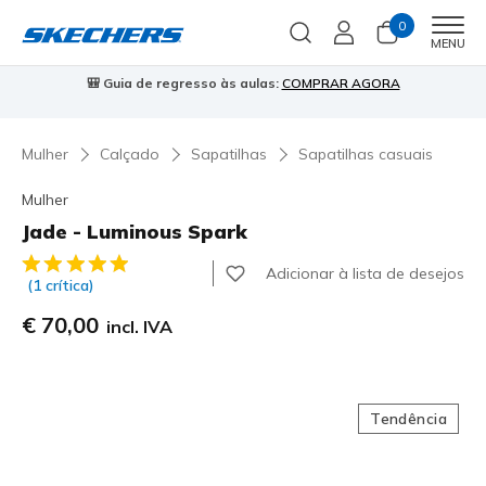
0
Men
MENU
🎒 Guia de regresso às aulas:
COMPRAR AGORA
⭐
Mulher
Calçado
Sapatilhas
Sapatilhas casuais
Mulher
Jade - Luminous Spark
5 de 5 – Classificação do cliente
Adicionar à lista de desejos
(1 crítica)
€ 70,00
incl. IVA
Tendência