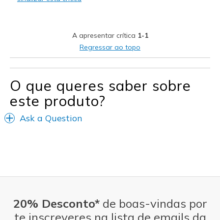
Casual Wear
Width
Feels true to width
A apresentar crítica
1-1
Sizing
Feels true to size
Regressar ao topo
View On Shoes
I'm Into Shoes
O que queres saber sobre
este produto?
Ask a Question
20% Desconto*
de boas-vindas por
te inscreveres na lista de emails da