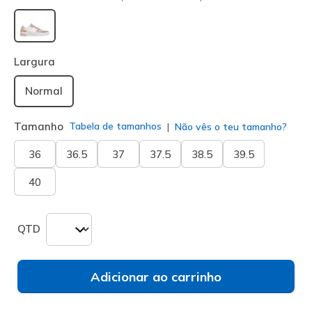
selecionado
Largura
Normal
Tamanho
Tabela de tamanhos
Não vês o teu tamanho?
36
36.5
37
37.5
38.5
39.5
40
QTD
Adicionar ao carrinho