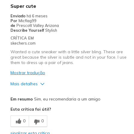
Super cute
Enviado
há 6 meses
Por
Micflag99
de
Prescott Valley Arizona
Describe Yourself
Stylish
CRÍTICA EM
skechers.com
Wanted a cute sneaker with a little silver bling. These are
great because the silver is subtle and not in your face. I use
them to dress up a pair of jeans.
Mostrar tradução
Mais detalhes
Prós
Em resumo
Sim, eu recomendaria a um amigo
Attractive Design
Esta crítica foi útil?
Comfortable
0
0
Melhores utilizações
sinalizar esta crítica