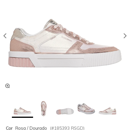
Cor
Rosa / Dourado
(#
185393
RSGD
)