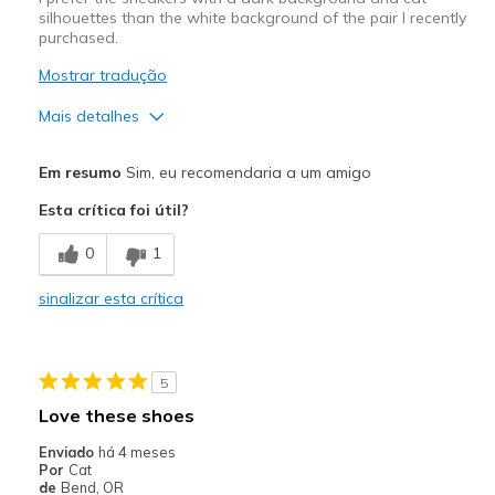
silhouettes than the white background of the pair I recently
purchased.
Mostrar tradução
Mais detalhes
Prós
Em resumo
Sim, eu recomendaria a um amigo
Attractive Design
Esta crítica foi útil?
Comfortable
0
1
Durable
sinalizar esta crítica
Melhores utilizações
Casual Wear
5
Width
Feels true to width
Love these shoes
Sizing
Feels true to size
Enviado
há 4 meses
View On Shoes
Shoes are for Wearing
Por
Cat
de
Bend, OR