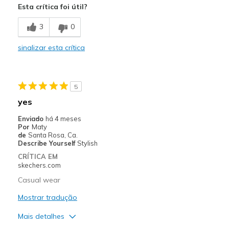
Esta crítica foi útil?
Melhores utilizações
3
0
Casual Wear
sinalizar esta crítica
Width
Feels true to width
Sizing
Feels half size too big
View On Shoes
I'm Into Shoes
5
yes
Enviado
há 4 meses
Por
Maty
de
Santa Rosa, Ca.
Describe Yourself
Stylish
CRÍTICA EM
skechers.com
Casual wear
Mostrar tradução
Mais detalhes