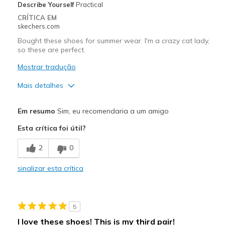
Describe Yourself
Practical
CRÍTICA EM
skechers.com
Bought these shoes for summer wear. I'm a crazy cat lady,
so these are perfect.
Mostrar tradução
Mais detalhes
Prós
Em resumo
Sim, eu recomendaria a um amigo
Attractive Design
Esta crítica foi útil?
Comfortable
2
0
So darn cute
sinalizar esta crítica
Stylish
Melhores utilizações
5
Casual Wear
I love these shoes! This is my third pair!