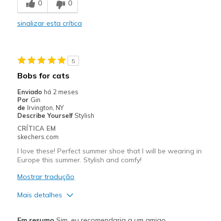
0
0
Comfortable
sinalizar esta crítica
Stylish
Melhores utilizações
5
Casual Wear
Bobs for cats
Sizing
Feels true to size
Enviado
há 2 meses
Por
Gin
View On Shoes
I'm Into Shoes
de
Irvington, NY
Describe Yourself
Stylish
CRÍTICA EM
skechers.com
I love these! Perfect summer shoe that I will be wearing in
Europe this summer. Stylish and comfy!
Mostrar tradução
Mais detalhes
Prós
Em resumo
Sim, eu recomendaria a um amigo