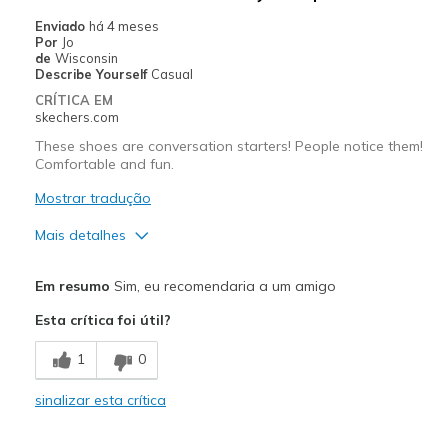
Width
Feels true to width
Enviado
há 4 meses
Por
Jo
Sizing
Feels true to size
de
Wisconsin
View On Shoes
Shoes are for Wearing
Describe Yourself
Casual
CRÍTICA EM
skechers.com
These shoes are conversation starters! People notice them!
Comfortable and fun.
Mostrar tradução
Mais detalhes
Prós
Em resumo
Sim, eu recomendaria a um amigo
Attractive Design
Esta crítica foi útil?
Breathe Well
1
0
Comfortable
sinalizar esta crítica
Durable