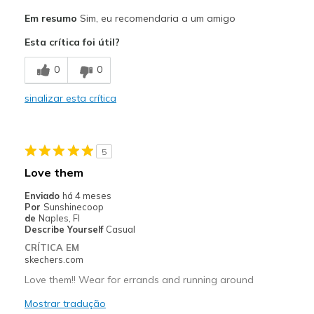
Prós
Em resumo
Sim, eu recomendaria a um amigo
Attractive Design
Esta crítica foi útil?
Comfortable
0
0
Stylish
sinalizar esta crítica
Melhores utilizações
Casual Wear
5
Width
Feels true to width
Love them
Sizing
Feels true to size
Enviado
há 4 meses
View On Shoes
I'm Really Into Shoes
Por
Sunshinecoop
de
Naples, Fl
Describe Yourself
Casual
CRÍTICA EM
skechers.com
Love them!! Wear for errands and running around
Mostrar tradução