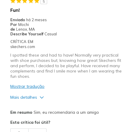
5
Fun!
Enviado
há 2 meses
Por
Mochi
de
Lenox, MA
Describe Yourself
Casual
CRÍTICA EM
skechers.com
I spotted these and had to have! Normally very practical
with shoe purchases but, knowing how great Skechers fit
and perform, I decided to be playful. Have received many
complements and find I smile more when I am wearing the
fun shoes.
Mostrar tradução
Mais detalhes
Prós
Em resumo
Sim, eu recomendaria a um amigo
Attractive Design
Esta crítica foi útil?
Breathe Well