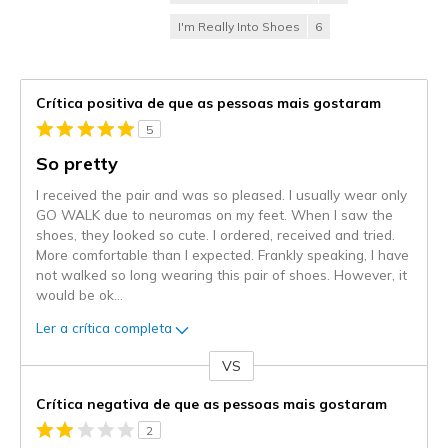
I'm Really Into Shoes
6
Crítica positiva de que as pessoas mais gostaram
5
So pretty
I received the pair and was so pleased. I usually wear only
GO WALK due to neuromas on my feet. When I saw the
shoes, they looked so cute. I ordered, received and tried.
More comfortable than I expected. Frankly speaking, I have
not walked so long wearing this pair of shoes. However, it
would be ok
...
Ler a crítica completa
VS
Contra
Crítica negativa de que as pessoas mais gostaram
2