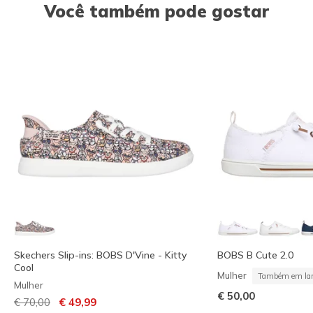
Você também pode gostar
Skechers Slip-ins: BOBS D'Vine - Kitty
BOBS B Cute 2.0
Cool
Mulher
Também em lar
Mulher
€ 50,00
Preço com desconto de
para
€ 70,00
€ 49,99