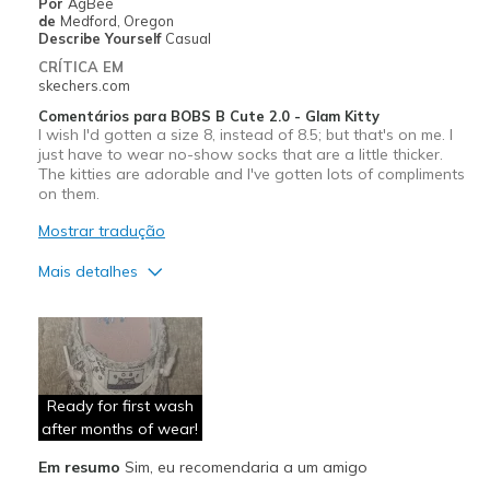
Por
AgBee
de
Medford, Oregon
Describe Yourself
Casual
CRÍTICA EM
skechers.com
Comentários para BOBS B Cute 2.0 - Glam Kitty
I wish I'd gotten a size 8, instead of 8.5; but that's on me. I
just have to wear no-show socks that are a little thicker.
The kitties are adorable and I've gotten lots of compliments
on them.
Mostrar tradução
Mais detalhes
Prós
Attractive Design
Comfortable
Ready for first wash
Durable
after months of wear!
Em resumo
Sim, eu recomendaria a um amigo
Stylish