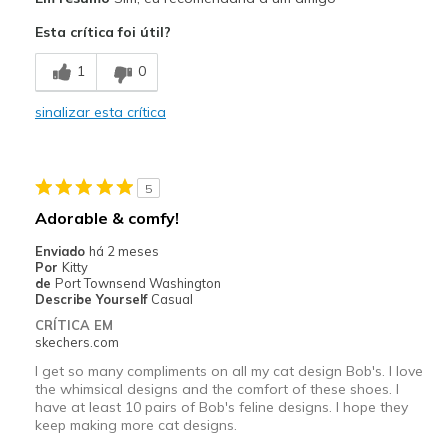
Attractive Design
Esta crítica foi útil?
Breathe Well
1
0
Comfortable
sinalizar esta crítica
Durable
Stylish
5
Melhores utilizações
Adorable & comfy!
Casual Wear
Enviado
há 2 meses
Por
Kitty
Going Out
de
Port Townsend Washington
Describe Yourself
Casual
Travel
CRÍTICA EM
skechers.com
Width
Feels true to width
I get so many compliments on all my cat design Bob's. I love
Sizing
Feels half size too big
the whimsical designs and the comfort of these shoes. I
have at least 10 pairs of Bob's feline designs. I hope they
View On Shoes
I'm Into Shoes
keep making more cat designs.