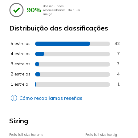
dos inquiridos
90%
recomendariam isto a um
amigo.
Distribuição das classificações
5 estrelas
42
4 estrelas
7
3 estrelas
3
2 estrelas
4
1 estrela
1
Cómo recopilamos reseñas
Sizing
Feels full size too small
Feels full size too big