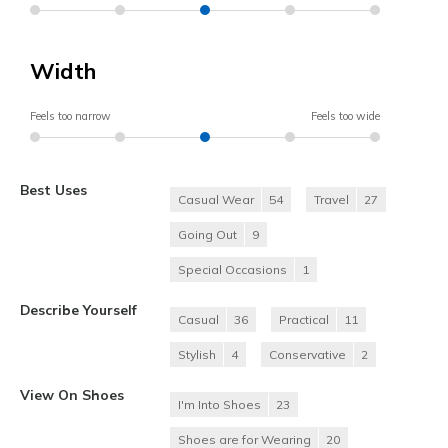
Width
Feels too narrow
Feels too wide
Best Uses
Casual Wear
54
Travel
27
Going Out
9
Special Occasions
1
Describe Yourself
Casual
36
Practical
11
Stylish
4
Conservative
2
View On Shoes
I'm Into Shoes
23
Shoes are for Wearing
20