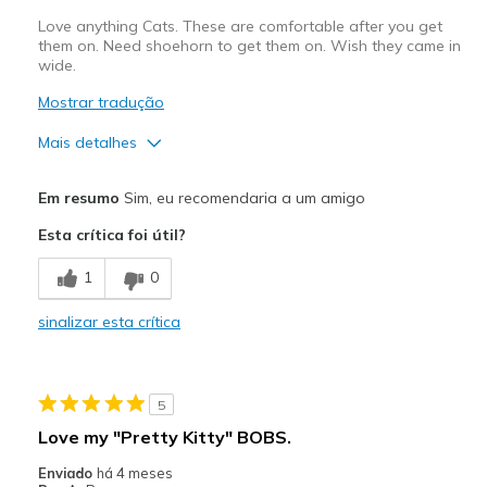
Love anything Cats. These are comfortable after you get
them on. Need shoehorn to get them on. Wish they came in
wide.
Mostrar tradução
Mais detalhes
Prós
Em resumo
Sim, eu recomendaria a um amigo
Attractive Design
Esta crítica foi útil?
Comfortable
1
0
Melhores utilizações
sinalizar esta crítica
Casual Wear
Travel
5
Width
Feels true to width
Love my "Pretty Kitty" BOBS.
Sizing
Feels true to size
Enviado
há 4 meses
View On Shoes
I'm Into Shoes