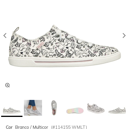
Cor
Branco / Multicor
(#
114155
WMLT
)