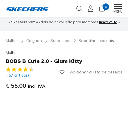
0
Men
MENU
⭐
Skechers VIP:
45 dias de devolução para membros
Inscreve-te
⭐

Mulher
Calçado
Sapatilhas
Sapatilhas casuais
Mulher
BOBS B Cute 2.0 - Glam Kitty
4$5 de 5 – Classificação do cliente
Adicionar à lista de desejos
(57 críticas)
€ 55,00
incl. IVA