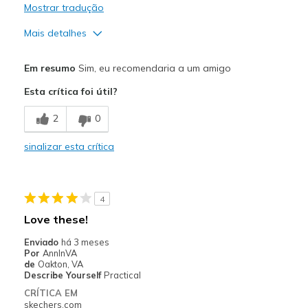
Mostrar tradução
Mais detalhes
Prós
Em resumo
Sim, eu recomendaria a um amigo
Attractive Design
Esta crítica foi útil?
Comfortable
2
0
Durable
sinalizar esta crítica
Melhores utilizações
Casual Wear
4
Travel
Love these!
Width
Feels true to width
Enviado
há 3 meses
Por
AnnInVA
Sizing
Feels true to size
de
Oakton, VA
View On Shoes
I'm Into Shoes
Describe Yourself
Practical
CRÍTICA EM
skechers.com