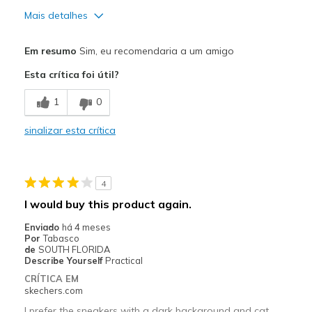
Mais detalhes
Prós
Em resumo
Sim, eu recomendaria a um amigo
Attractive Design
Esta crítica foi útil?
Contras
1
0
Need Break In
sinalizar esta crítica
Melhores utilizações
Casual Wear
4
Width
Feels true to width
I would buy this product again.
Sizing
Feels true to size
Enviado
há 4 meses
View On Shoes
Shoes are for Wearing
Por
Tabasco
de
SOUTH FLORIDA
Describe Yourself
Practical
CRÍTICA EM
skechers.com
I prefer the sneakers with a dark background and cat