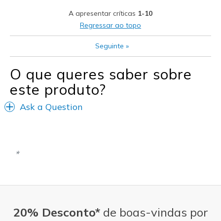
Stylish
A apresentar críticas
1-10
Melhores utilizações
Regressar ao topo
Casual Wear
Seguinte
»
Width
Feels true to width
O que queres saber sobre
Sizing
Feels true to size
este produto?
View On Shoes
Shoes are for Wearing
Ask a Question
20% Desconto*
de boas-vindas por