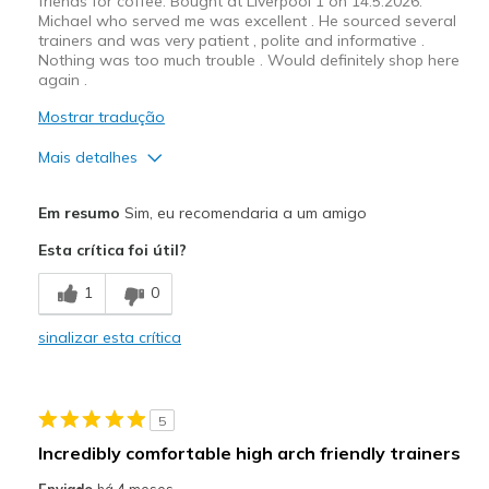
friends for coffee. Bought at Liverpool 1 on 14.5.2026.
Michael who served me was excellent . He sourced several
trainers and was very patient , polite and informative .
Nothing was too much trouble . Would definitely shop here
again .
Mostrar tradução
Mais detalhes
Prós
Em resumo
Sim, eu recomendaria a um amigo
Attractive Design
Esta crítica foi útil?
Comfortable
1
0
Stylish
sinalizar esta crítica
Melhores utilizações
Casual Wear
5
Travel
Incredibly comfortable high arch friendly trainers
Width
Feels true to width
Enviado
há 4 meses