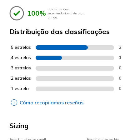
dos inquiridos
100%
recomendariam isto a um
amigo.
Distribuição das classificações
5 estrelas
2
4 estrelas
1
3 estrelas
0
2 estrelas
0
1 estrela
0
Cómo recopilamos reseñas
Sizing
Feels full size too small
Feels full size too big