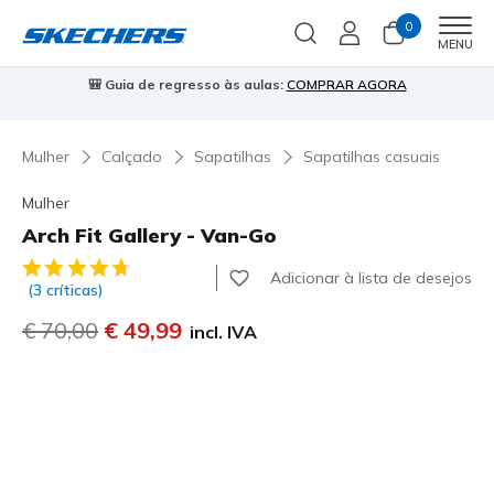
0
Men
MENU
⭐
Skechers VIP:
45 dias de devolução para membros
Inscreve-te
⭐

Mulher
Calçado
Sapatilhas
Sapatilhas casuais
Mulher
Arch Fit Gallery - Van-Go
4$5 de 5 – Classificação do cliente
Adicionar à lista de desejos
(3 críticas)
Preço com desconto de
€ 70,00
para
€ 49,99
incl. IVA