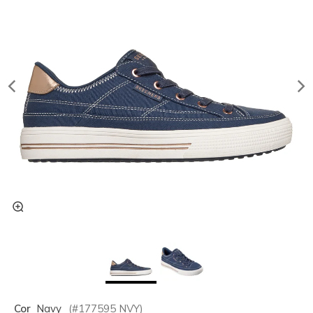
Cor
Navy
(#
177595
NVY
)