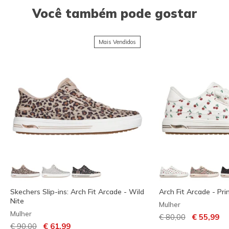
Você também pode gostar
Mais Vendidos
Skechers Slip-ins: Arch Fit Arcade - Wild
Arch Fit Arcade - Pr
Nite
Mulher
Mulher
Preço com descont
para
€ 80,00
€ 55,99
Preço com desconto de
para
€ 90,00
€ 61,99