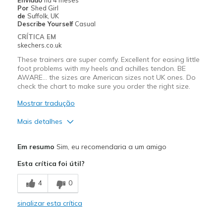
Por
Shed Girl
Sizing
Feels half size too small
de
Suffolk, UK
View On Shoes
Shoes are for Wearing
Describe Yourself
Casual
CRÍTICA EM
skechers.co.uk
These trainers are super comfy. Excellent for easing little
foot problems with my heels and achilles tendon. BE
AWARE... the sizes are American sizes not UK ones. Do
check the chart to make sure you order the right size.
Mostrar tradução
Mais detalhes
Prós
Em resumo
Sim, eu recomendaria a um amigo
Attractive Design
Esta crítica foi útil?
Comfortable
4
0
Stylish
sinalizar esta crítica
Melhores utilizações