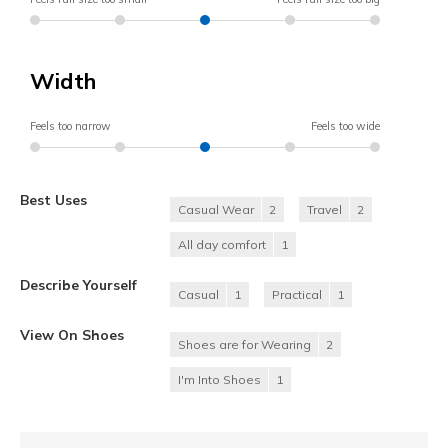
Width
Feels too narrow
Feels too wide
Best Uses
Casual Wear
2
Travel
2
All day comfort
1
Describe Yourself
Casual
1
Practical
1
View On Shoes
Shoes are for Wearing
2
I'm Into Shoes
1