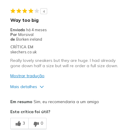
All day comfort
4
Casual Wear
Way too big
Travel
Enviado
há 4 meses
Por
Morsival
Width
Feels true to width
de
Borken ireland
Sizing
Feels true to size
CRÍTICA EM
skechers.co.uk
View On Shoes
I'm Into Shoes
Really lovely sneakers but they are huge. I had already
gone down half a size but will re order a full size down.
Mostrar tradução
Mais detalhes
View On Shoes
Shoes are for Wearing
Em resumo
Sim, eu recomendaria a um amigo
Esta crítica foi útil?
3
0