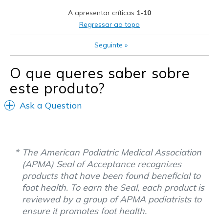
Heel slips
A apresentar críticas
1-10
Runs a little big
Regressar ao topo
Melhores utilizações
Seguinte
»
Casual Wear
O que queres saber sobre
Width
Feels true to width
este produto?
Sizing
Feels half size too big
View On Shoes
I'm Into Shoes
Ask a Question
The American Podiatric Medical Association
(APMA) Seal of Acceptance recognizes
products that have been found beneficial to
foot health. To earn the Seal, each product is
reviewed by a group of APMA podiatrists to
ensure it promotes foot health.