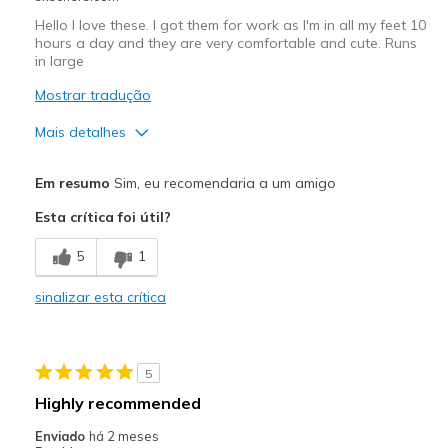
Special Occasions
Hello I love these. I got them for work as I'm in all my feet 10
Travel
hours a day and they are very comfortable and cute. Runs
in large
Width
Feels true to width
Mostrar tradução
Sizing
Feels full size too big
Mais detalhes
View On Shoes
I'm Into Shoes
Prós
Em resumo
Sim, eu recomendaria a um amigo
Attractive Design
Esta crítica foi útil?
Comfortable
5
1
Melhores utilizações
sinalizar esta crítica
Wear to work
Width
Feels true to width
5
Sizing
Feels half size too big
Highly recommended
View On Shoes
I'm Really Into Shoes
Enviado
há 2 meses