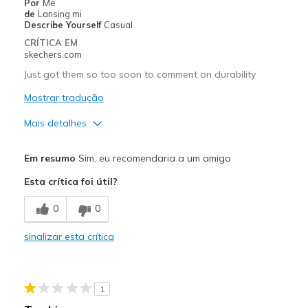
Por
Me
de
Lansing mi
Describe Yourself
Casual
CRÍTICA EM
skechers.com
Just got them so too soon to comment on durability
Mostrar tradução
Mais detalhes
Prós
Em resumo
Sim, eu recomendaria a um amigo
Attractive Design
Esta crítica foi útil?
Breathe Well
0
0
Comfortable
sinalizar esta crítica
Stylish
Melhores utilizações
1
Casual Wear