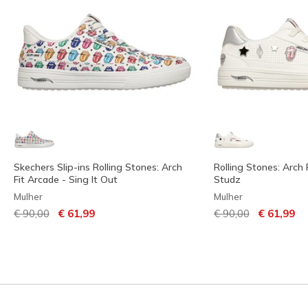
Skechers Slip-ins Rolling Stones: Arch
Rolling Stones: Arch 
Fit Arcade - Sing It Out
Studz
Mulher
Mulher
Preço com desconto de
para
Preço com descont
para
€ 90,00
€ 61,99
€ 90,00
€ 61,99