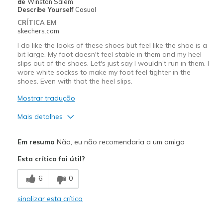
de
Winston Salem
Describe Yourself
Casual
CRÍTICA EM
skechers.com
I do like the looks of these shoes but feel like the shoe is a
bit large. My foot doesn't feel stable in them and my heel
slips out of the shoes. Let's just say I wouldn't run in them. I
wore white sockss to make my foot feel tighter in the
shoes. Even with that the heel slips.
Mostrar tradução
Mais detalhes
Prós
Em resumo
Não, eu não recomendaria a um amigo
Attractive Design
Esta crítica foi útil?
Comfortable
6
0
Stylish
sinalizar esta crítica
Contras