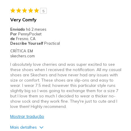
Sizing
Feels half size too big
View On Shoes
I'm Really Into Shoes
5
Very Comfy
Enviado
há 2 meses
Por
PennyPocket
de
Fresno, CA
Describe Yourself
Practical
CRÍTICA EM
skechers.com
I absolutely love cherries and was super excited to see
these shoes when I received the notification. All my casual
shoes are Skechers and have never had any issues with
size or comfort. These shoes are slip-ons and easy to
wear. I wear 7.5 med; however this particular style runs
slightly big so I was going to exchange them for a size 7
but I love them so much I decided to wear a thicker no-
show sock and they work fine. They're just to cute and I
love them! Highly recommend.
Mostrar tradução
Mais detalhes