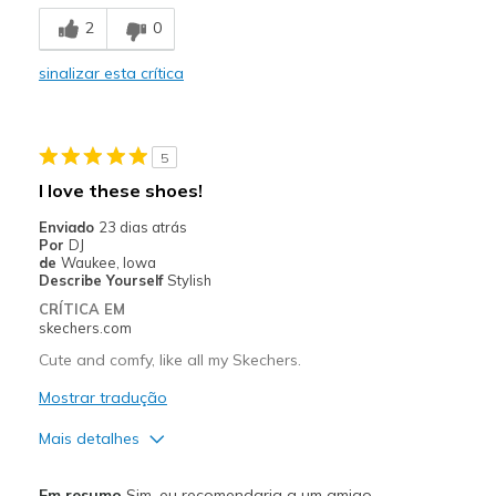
Comfortable
2
0
Stylish
sinalizar esta crítica
Melhores utilizações
Casual Wear
5
Travel
I love these shoes!
Width
Feels true to width
Enviado
23 dias atrás
Por
DJ
Sizing
Feels half size too big
de
Waukee, Iowa
View On Shoes
I'm Really Into Shoes
Describe Yourself
Stylish
CRÍTICA EM
skechers.com
Cute and comfy, like all my Skechers.
Mostrar tradução
Mais detalhes
Prós
Em resumo
Sim, eu recomendaria a um amigo