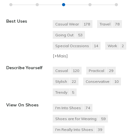
Best Uses
Casual Wear
178
Travel
78
Going Out
53
Special Occasions
14
Work
2
[+
Mais
]
Describe Yourself
Casual
120
Practical
29
Stylish
22
Conservative
10
Trendy
5
View On Shoes
I'm Into Shoes
74
Shoes are for Wearing
59
I'm Really Into Shoes
39