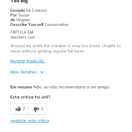
Too big
Travel
Enviado
há 2 meses
Por
Susan
Width
Feels true to width
de
Virginia
Describe Yourself
Conservative
Sizing
Feels true to size
CRÍTICA EM
skechers.com
Around my ankle the sneaker is way too loose. Unable to
wear without getting regular full laces.
Mostrar tradução
Mais detalhes
Prós
Em resumo
Não, eu não recomendaria a um amigo
Attractive Design
Esta crítica foi útil?
Melhores utilizações
2
1
Casual Wear
sinalizar esta crítica
Width
Feels too wide