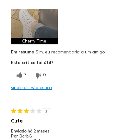
Prós
Attractive Design
Breathe Well
Comfortable
Cherry Time
Em resumo
Sim, eu recomendaria a um amigo
Durable
Esta crítica foi útil?
Stylish
7
0
Melhores utilizações
Casual Wear
sinalizar esta crítica
Going Out
Travel
3
Cute
Width
Feels true to width
Enviado
há 2 meses
Sizing
Feels half size too big
Por
BarbG
View On Shoes
I'm Really Into Shoes