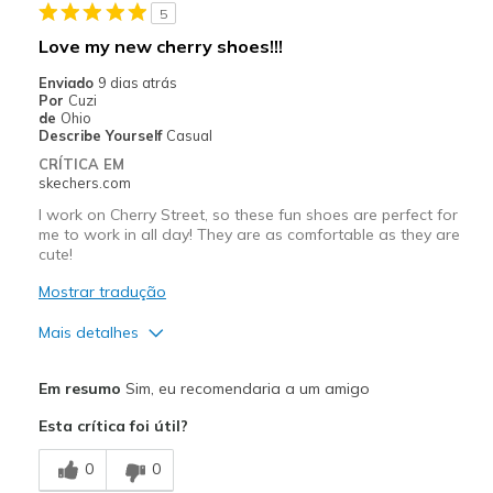
5
Width
Feels true to width
Love my new cherry shoes!!!
Sizing
Feels true to size
Enviado
9 dias atrás
View On Shoes
I'm Into Shoes
Por
Cuzi
de
Ohio
Describe Yourself
Casual
CRÍTICA EM
skechers.com
I work on Cherry Street, so these fun shoes are perfect for
me to work in all day! They are as comfortable as they are
cute!
Mostrar tradução
Mais detalhes
Prós
Em resumo
Sim, eu recomendaria a um amigo
Attractive Design
Esta crítica foi útil?
Comfortable
0
0
Stylish