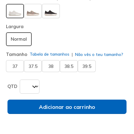
selecionado
Largura
Normal
Tamanho
Tabela de tamanhos
Não vês o teu tamanho?
37
37.5
38
38.5
39.5
QTD
Adicionar ao carrinho