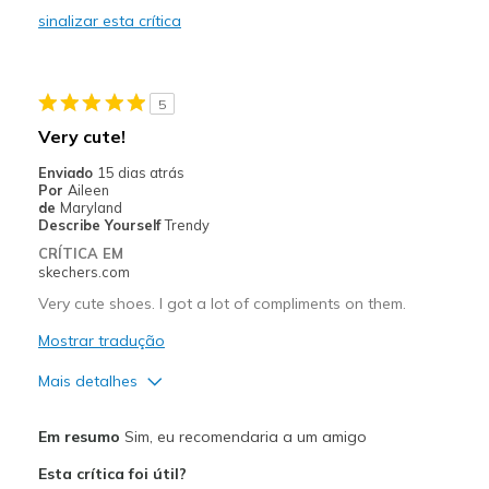
sinalizar esta crítica
Contras
Need Break In
5
Melhores utilizações
Very cute!
Casual Wear
Enviado
15 dias atrás
Por
Aileen
Work
de
Maryland
Describe Yourself
Trendy
Width
Feels true to width
CRÍTICA EM
Sizing
Feels true to size
skechers.com
View On Shoes
I'm Really Into Shoes
Very cute shoes. I got a lot of compliments on them.
Mostrar tradução
Mais detalhes
Prós
Em resumo
Sim, eu recomendaria a um amigo
Attractive Design
Esta crítica foi útil?