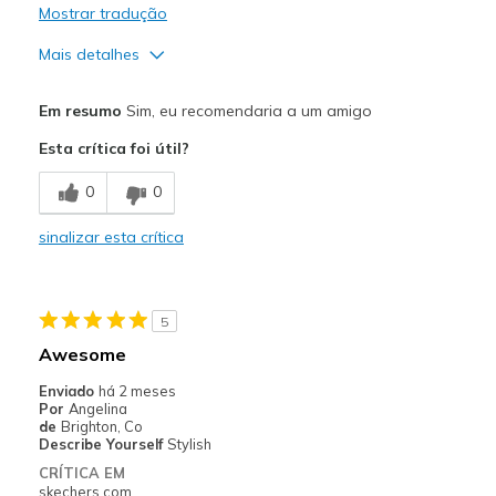
Mostrar tradução
Mais detalhes
Prós
Em resumo
Sim, eu recomendaria a um amigo
Attractive Design
Esta crítica foi útil?
Breathe Well
0
0
Comfortable
sinalizar esta crítica
Stylish
Contras
5
Far bigger than my normal Skechers size
Awesome
Melhores utilizações
Enviado
há 2 meses
Por
Angelina
Casual Wear
de
Brighton, Co
Describe Yourself
Stylish
Going Out
CRÍTICA EM
skechers.com