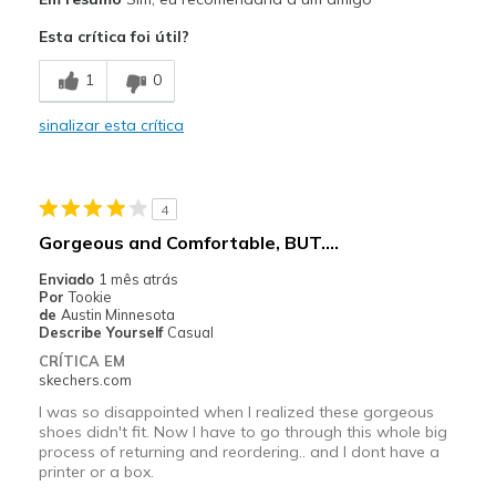
Attractive Design
Esta crítica foi útil?
Comfortable
1
0
Stylish
sinalizar esta crítica
Contras
Need Break In
4
Melhores utilizações
Gorgeous and Comfortable, BUT....
Casual Friday at the office
Enviado
1 mês atrás
Por
Tookie
Casual Wear
de
Austin Minnesota
Describe Yourself
Casual
Going Out
CRÍTICA EM
skechers.com
Width
Feels true to width
I was so disappointed when I realized these gorgeous
Sizing
Feels half size too small
shoes didn't fit. Now I have to go through this whole big
View On Shoes
I'm Really Into Shoes
process of returning and reordering.. and I dont have a
printer or a box.