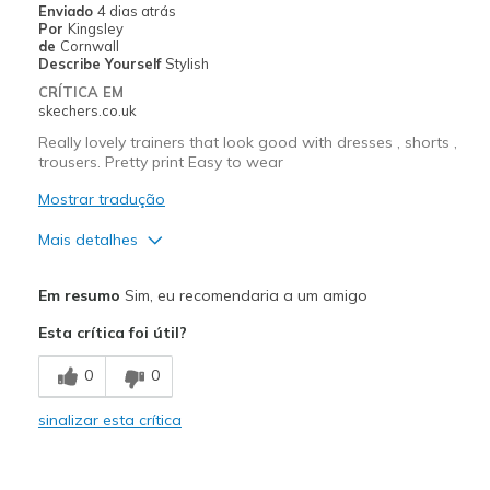
Enviado
4 dias atrás
Por
Kingsley
de
Cornwall
Describe Yourself
Stylish
CRÍTICA EM
skechers.co.uk
Really lovely trainers that look good with dresses , shorts ,
trousers. Pretty print Easy to wear
Mostrar tradução
Mais detalhes
Prós
Em resumo
Sim, eu recomendaria a um amigo
Attractive Design
Esta crítica foi útil?
Comfortable
0
0
Melhores utilizações
sinalizar esta crítica
Casual Wear
Going Out