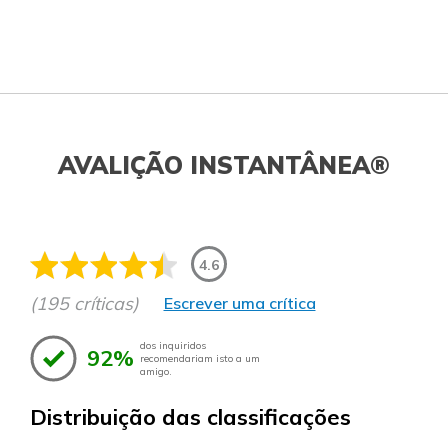
AVALIÇÃO INSTANTÂNEA®
4.6
(195 críticas)
Escrever uma crítica
dos inquiridos
92%
recomendariam isto a um
amigo.
Distribuição das classificações