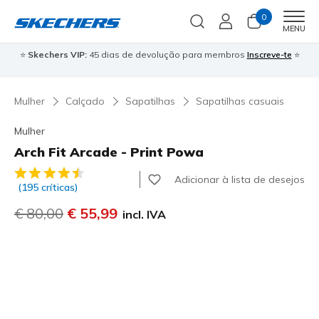
0
Men
MENU
⭐
Skechers VIP:
45 dias de devolução para membros
Inscreve-te
⭐

Mulher
Calçado
Sapatilhas
Sapatilhas casuais
Mulher
Arch Fit Arcade - Print Powa
5 de 5 – Classificação do cliente
Adicionar à lista de desejos
(195 críticas)
Preço com desconto de
€ 80,00
para
€ 55,99
incl. IVA