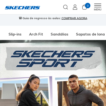
0
Men
MENU
🎒 Guia de regresso às aulas:
COMPRAR AGORA
⭐
Slip-ins
Arch Fit
Sandálias
Sapatos de lona