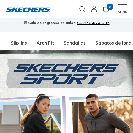
0
Men
MENU
🎒 Guia de regresso às aulas:
COMPRAR AGORA
⭐
Slip-ins
Arch Fit
Sandálias
Sapatos de lona