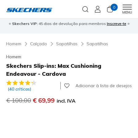
0
Men
MENU
⭐
Skechers VIP:
45 dias de devolução para membros
Inscreve-te
⭐

Homem
Calçado
Sapatilhas
Sapatilhas
Homem
Skechers Slip-ins: Max Cushioning
Endeavour - Cardova
5 de 5 – Classificação do cliente
Adicionar à lista de desejos
(40 críticas)
Preço com desconto de
€ 100,00
para
€ 69,99
incl. IVA