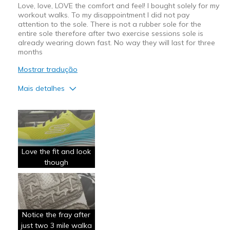
Love, love, LOVE the comfort and feel! I bought solely for my
workout walks. To my disappointment I did not pay
attention to the sole. There is not a rubber sole for the
entire sole therefore after two exercise sessions sole is
already wearing down fast. No way they will last for three
months
Mostrar tradução
Mais detalhes
Prós
Comfortable
Contras
Love the fit and look
Wear Out Quickly
though
Width
Feels true to width
Sizing
Feels true to size
View On Shoes
Shoes are for Wearing
Notice the fray after
just two 3 mile walka