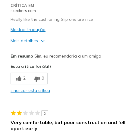
CRÍTICA EM
skechers.com
Really like the cushioning Slip ons are nice
Mostrar tradução
Mais detalhes
Prós
Em resumo
Sim, eu recomendaria a um amigo
Comfortable
Esta crítica foi útil?
Melhores utilizações
2
0
Casual Wear
sinalizar esta crítica
Going Out
Special Occasions
2
Travel
Very comfortable, but poor construction and fell
apart early
Width
Feels true to width