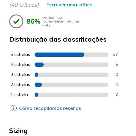
(40 críticas)
Escrever uma crítica
dos inquiridos
86%
recomendariam isto a um
amigo.
Distribuição das classificações
5 estrelas
27
4 estrelas
5
3 estrelas
2
2 estrelas
4
1 estrela
2
Cómo recopilamos reseñas
Sizing