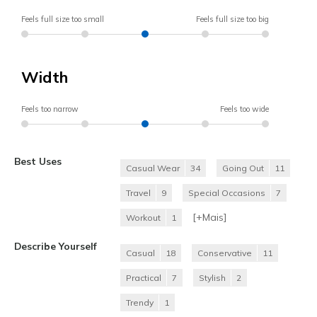
Feels full size too small
Feels full size too big
Width
Feels too narrow
Feels too wide
Best Uses
Casual Wear
34
Going Out
11
Travel
9
Special Occasions
7
[+
Mais
]
Workout
1
Describe Yourself
Casual
18
Conservative
11
Practical
7
Stylish
2
Trendy
1