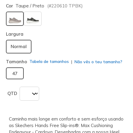
Cor
Taupe / Preto
(#
220610
TPBK
)
selecionado
Largura
Normal
Tamanho
Tabela de tamanhos
Não vês o teu tamanho?
47
QTD
Caminha mais longe em conforto e sem esforço usando
as Skechers Hands Free Slip-ins®: Max Cushioning
Endeavour - Cardova. Desenhadas com a nossa Heel