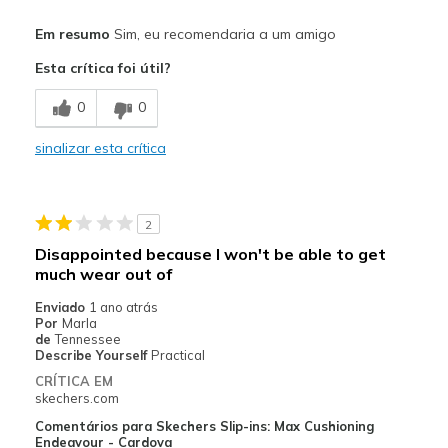
Prós
Em resumo
Sim, eu recomendaria a um amigo
Comfortable
Esta crítica foi útil?
Melhores utilizações
0
0
Casual Wear
sinalizar esta crítica
Width
Feels true to width
Sizing
Feels true to size
View On Shoes
Shoes are for Wearing
2
Disappointed because I won't be able to get
much wear out of
Enviado
1 ano atrás
Por
Marla
de
Tennessee
Describe Yourself
Practical
CRÍTICA EM
skechers.com
Comentários para Skechers Slip-ins: Max Cushioning
Endeavour - Cardova