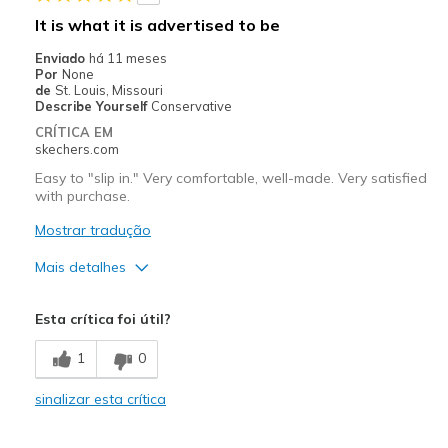
Casual Wear
It is what it is advertised to be
Width
Feels true to width
Enviado
há 11 meses
View On Shoes
Shoes are for Wearing
Por
None
de
St. Louis, Missouri
Describe Yourself
Conservative
CRÍTICA EM
skechers.com
Easy to "slip in." Very comfortable, well-made. Very satisfied
with purchase.
Mostrar tradução
Mais detalhes
Prós
Esta crítica foi útil?
Comfortable
1
0
Width
Feels true to width
sinalizar esta crítica
Sizing
Feels true to size