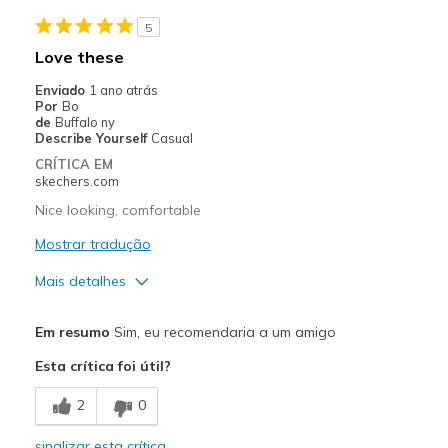
5
Love these
Enviado
1 ano atrás
Por
Bo
de
Buffalo ny
Describe Yourself
Casual
CRÍTICA EM
skechers.com
Nice looking, comfortable
Mostrar tradução
Mais detalhes
Prós
Em resumo
Sim, eu recomendaria a um amigo
Comfortable
Esta crítica foi útil?
Melhores utilizações
2
0
Casual Wear
sinalizar esta crítica