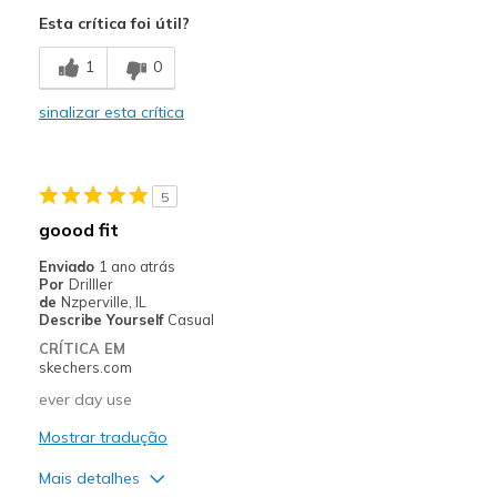
Attractive Design
Esta crítica foi útil?
Comfortable
1
0
Stylish
sinalizar esta crítica
Melhores utilizações
Casual Wear
5
Special Occasions
goood fit
Sizing
Feels half size too small
Enviado
1 ano atrás
Por
Drilller
View On Shoes
Shoes are for Wearing
de
Nzperville, IL
Describe Yourself
Casual
CRÍTICA EM
skechers.com
ever day use
Mostrar tradução
Mais detalhes