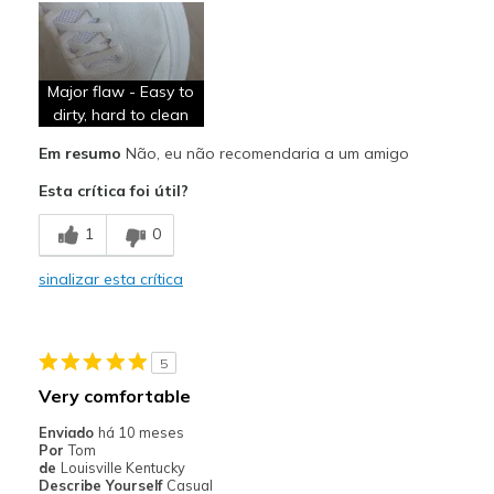
Major flaw - Easy to
dirty, hard to clean
Em resumo
Não, eu não recomendaria a um amigo
Esta crítica foi útil?
1
0
sinalizar esta crítica
5
Very comfortable
Enviado
há 10 meses
Por
Tom
de
Louisville Kentucky
Describe Yourself
Casual