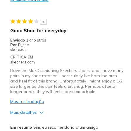
Width
Feels true to width
Sizing
Feels true to size
View On Shoes
Shoes are for Wearing
4
Good Shoe for everyday
Enviado
1 ano atrás
Por
R_che
de
Texas
CRÍTICA EM
skechers.com
I love the Max Cushioning Skechers shoes, and I have many
pairs in my shoe rotation. I particularly like both the arch
and heel fit of this brand. Unfortunately, I might enjoy a 1/2
size larger as this pair feels a bit snug. Perhaps after a
longer break, they will feel more comfortable.
Mostrar tradução
Mais detalhes
Prós
Em resumo
Sim, eu recomendaria a um amigo