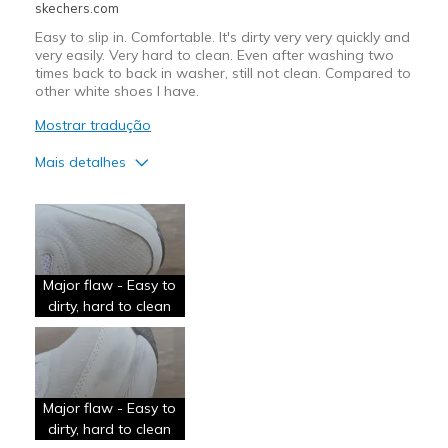
skechers.com
Travel
Easy to slip in. Comfortable. It's dirty very very quickly and
very easily. Very hard to clean. Even after washing two
Width
Feels true to width
times back to back in washer, still not clean. Compared to
Sizing
Feels true to size
other white shoes I have.
View On Shoes
I'm Really Into Shoes
Mostrar tradução
Mais detalhes
Prós
Comfortable
Melhores utilizações
Major flaw - Easy to
Casual Wear
dirty, hard to clean
Width
Feels true to width
Sizing
Feels half size too big
View On Shoes
I'm Into Shoes
Major flaw - Easy to
dirty, hard to clean