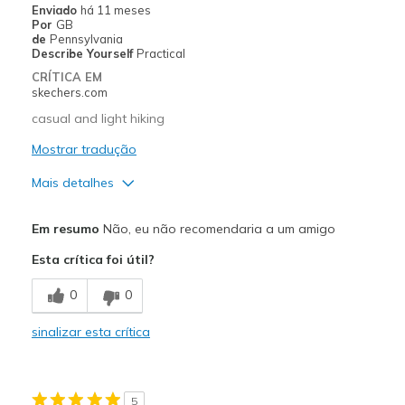
Sizing
Feels true to size
Enviado
há 11 meses
Por
GB
View On Shoes
I'm Into Shoes
de
Pennsylvania
Describe Yourself
Practical
CRÍTICA EM
skechers.com
casual and light hiking
Mostrar tradução
Mais detalhes
Prós
Em resumo
Não, eu não recomendaria a um amigo
Attractive Design
Esta crítica foi útil?
Comfortable
0
0
Contras
sinalizar esta crítica
Wear Out Quickly
Melhores utilizações
5