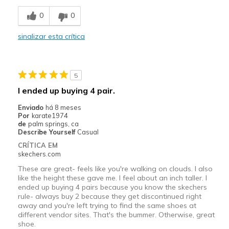
Breathe Well
0
0
Comfortable
sinalizar esta crítica
Melhores utilizações
Casual Wear
5
Travel
I ended up buying 4 pair.
Width
Feels true to width
Enviado
há 8 meses
Por
karate1974
Sizing
Feels true to size
de
palm springs, ca
View On Shoes
Shoes are for Wearing
Describe Yourself
Casual
CRÍTICA EM
skechers.com
These are great- feels like you're walking on clouds. I also
like the height these gave me. I feel about an inch taller. I
ended up buying 4 pairs because you know the skechers
rule- always buy 2 because they get discontinued right
away and you're left trying to find the same shoes at
different vendor sites. That's the bummer. Otherwise, great
shoe.