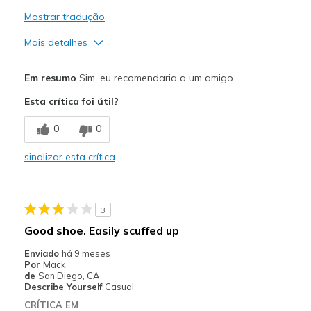
Mostrar tradução
Mais detalhes
Prós
Em resumo
Sim, eu recomendaria a um amigo
Attractive Design
Esta crítica foi útil?
Comfortable
0
0
Stylish
sinalizar esta crítica
Contras
Need Break In
3
Melhores utilizações
Good shoe. Easily scuffed up
Casual Wear
Enviado
há 9 meses
Por
Mack
Going Out
de
San Diego, CA
Describe Yourself
Casual
Special Occasions
CRÍTICA EM