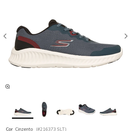
Cor
Cinzento
(#
216373
SLT
)