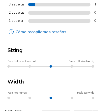
3 estrelas
1
2 estrelas
0
1 estrela
0
Cómo recopilamos reseñas
Sizing
Feels full size too small
Feels full size too big
Width
Feels too narrow
Feels too wide
Best Uses