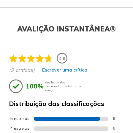
AVALIÇÃO INSTANTÂNEA®
4.8
(9 críticas)
Escrever uma crítica
dos inquiridos
100%
recomendariam isto a um
amigo.
Distribuição das classificações
5 estrelas
8
4 estrelas
0