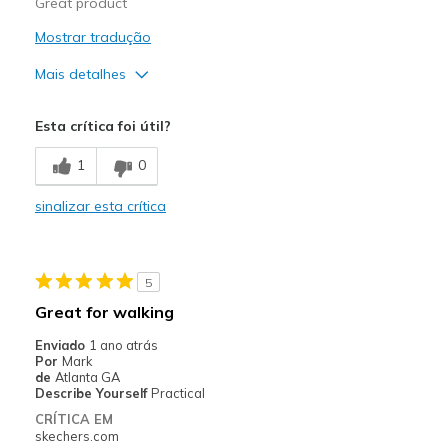
Great product
Mostrar tradução
Mais detalhes
Width
Feels true to width
Esta crítica foi útil?
Sizing
Feels true to size
1
0
sinalizar esta crítica
5
Great for walking
Enviado
1 ano atrás
Por
Mark
de
Atlanta GA
Describe Yourself
Practical
CRÍTICA EM
skechers.com