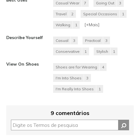
Casual Wear
7
Going Out
3
Travel
2
Special Occasions
1
[+
Mais
]
Walking
1
Describe Yourself
Casual
3
Practical
3
Conservative
1
Stylish
1
View On Shoes
Shoes are for Wearing
4
I'm Into Shoes
3
I'm Really Into Shoes
1
9 comentários