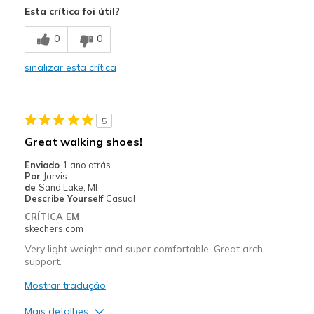
Esta crítica foi útil?
Breathe Well
0
0
Comfortable
sinalizar esta crítica
Melhores utilizações
Casual Wear
5
Width
Feels true to width
Great walking shoes!
Sizing
Feels true to size
Enviado
1 ano atrás
View On Shoes
Shoes are for Wearing
Por
Jarvis
de
Sand Lake, MI
Describe Yourself
Casual
CRÍTICA EM
skechers.com
Very light weight and super comfortable. Great arch
support.
Mostrar tradução
Mais detalhes