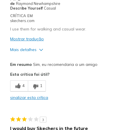
de
Raymond Newhampshire
Describe Yourself
Casual
CRÍTICA EM
skechers.com
I use them for walking and casual wear.
Mostrar tradução
Mais detalhes
Prós
Em resumo
Sim, eu recomendaria a um amigo
Comfortable
Esta crítica foi útil?
Stylish
4
1
Melhores utilizações
sinalizar esta crítica
Casual Wear
Walking
3
Width
Feels true to width
I would buy Skechers in the future