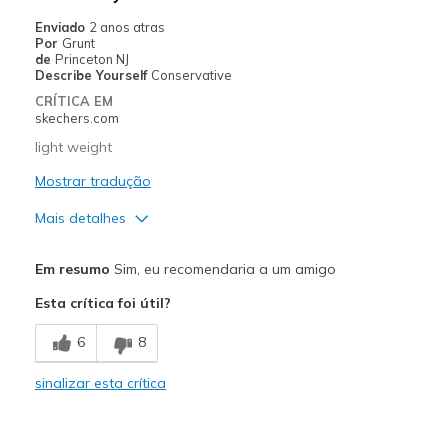
Sizing
Feels true to size
Enviado
2 anos atras
View On Shoes
Shoes are for Wearing
Por
Grunt
de
Princeton NJ
Describe Yourself
Conservative
CRÍTICA EM
skechers.com
light weight
Mostrar tradução
Mais detalhes
Prós
Em resumo
Sim, eu recomendaria a um amigo
Attractive Design
Esta crítica foi útil?
Breathe Well
6
8
Stylish
sinalizar esta crítica
Melhores utilizações
Casual Wear