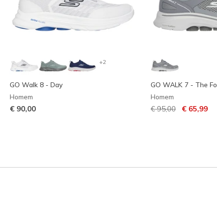
+2
GO Walk 8 - Day
GO WALK 7 - The Fo
Homem
Homem
Preço com descont
para
€ 90,00
€ 95,00
€ 65,99