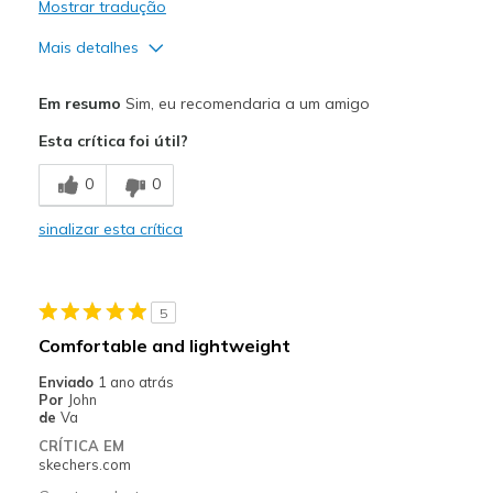
Mostrar tradução
Mais detalhes
Prós
Em resumo
Sim, eu recomendaria a um amigo
Attractive Design
Esta crítica foi útil?
Comfortable
0
0
Melhores utilizações
sinalizar esta crítica
Casual Wear
Going Out
5
Special Occasions
Comfortable and lightweight
Width
Feels true to width
Enviado
1 ano atrás
Por
John
Sizing
Feels true to size
de
Va
View On Shoes
I'm Really Into Shoes
CRÍTICA EM
skechers.com