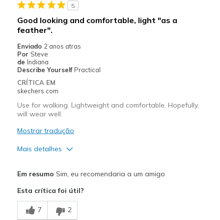
5
Going Out
Good looking and comfortable, light "as a
feather".
Travel
Enviado
2 anos atras
Width
Feels too narrow
Por
Steve
de
Indiana
Sizing
Feels true to size
Describe Yourself
Practical
View On Shoes
I'm Into Shoes
CRÍTICA EM
skechers.com
Use for walking. Lightweight and comfortable. Hopefully,
will wear well.
Mostrar tradução
Mais detalhes
Prós
Em resumo
Sim, eu recomendaria a um amigo
Attractive Design
Esta crítica foi útil?
Breathe Well
7
2
Comfortable