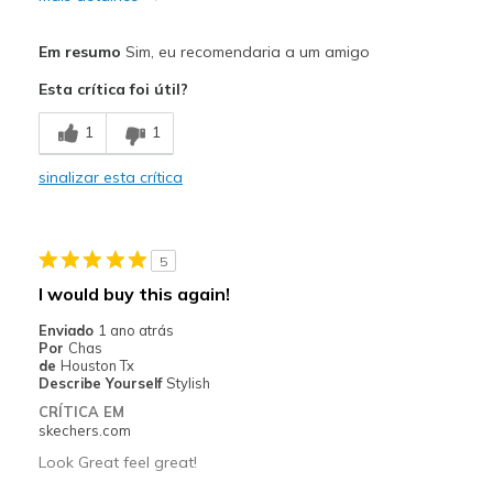
Prós
Em resumo
Sim, eu recomendaria a um amigo
Attractive Design
Esta crítica foi útil?
Breathe Well
1
1
Comfortable
sinalizar esta crítica
Stylish
Melhores utilizações
5
Casual Wear
I would buy this again!
Width
Feels true to width
Enviado
1 ano atrás
Por
Chas
Sizing
Feels true to size
de
Houston Tx
View On Shoes
Shoes are for Wearing
Describe Yourself
Stylish
CRÍTICA EM
skechers.com
Look Great feel great!