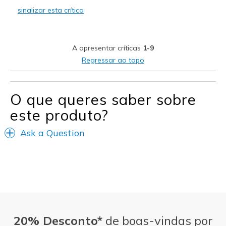
sinalizar esta crítica
Stylish
Melhores utilizações
A apresentar críticas
1-9
walking
Regressar ao topo
Width
Feels true to width
Sizing
Feels true to size
O que queres saber sobre
View On Shoes
I'm Into Shoes
este produto?
Ask a Question
20% Desconto*
de boas-vindas por