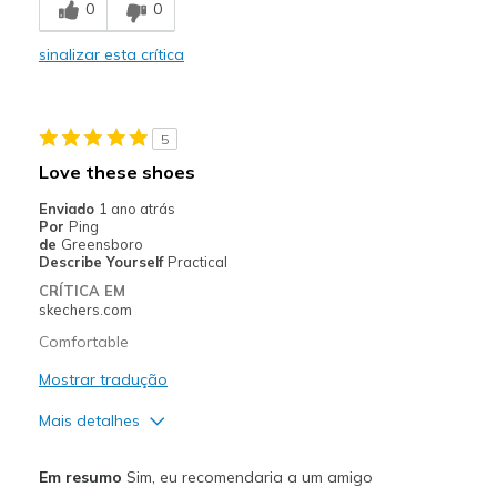
0
0
Comfortable
sinalizar esta crítica
Durable
Stylish
5
Melhores utilizações
Love these shoes
Casual Wear
Enviado
1 ano atrás
Por
Ping
Going Out
de
Greensboro
Describe Yourself
Practical
Travel
CRÍTICA EM
skechers.com
Width
Feels true to width
Comfortable
Sizing
Feels true to size
Mostrar tradução
View On Shoes
I'm Into Shoes
Mais detalhes
Prós
Em resumo
Sim, eu recomendaria a um amigo
Attractive Design