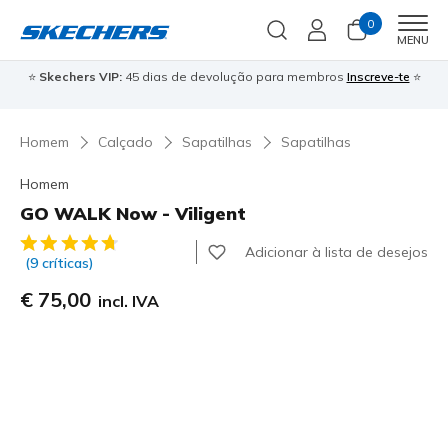
0
Men
MENU
⭐
Skechers VIP:
45 dias de devolução para membros
Inscreve-te
⭐

Homem
Calçado
Sapatilhas
Sapatilhas
Homem
GO WALK Now - Viligent
5 de 5 – Classificação do cliente
Adicionar à lista de desejos
(9 críticas)
€ 75,00
incl. IVA