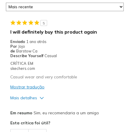
5
I will definitely buy this product again
Enviado
1 ano atrás
Por
Jojo
de
Barstow Ca
Describe Yourself
Casual
CRÍTICA EM
skechers.com
Casual wear and very comfortable
Mostrar tradução
Mais detalhes
Prós
Em resumo
Sim, eu recomendaria a um amigo
Attractive Design
Esta crítica foi útil?
Breathe Well