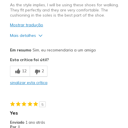
As the style implies, I will be using these shoes for walking.
They fit perfectly and they are very comfortable. The
cushioning in the soles is the best part of the shoe.
Mostrar tradução
Mais detalhes
Prós
Em resumo
Sim, eu recomendaria a um amigo
Attractive Design
Esta crítica foi útil?
Breathe Well
12
2
Comfortable
sinalizar esta crítica
Melhores utilizações
Casual Wear
5
Width
Feels true to width
Yes
Sizing
Feels true to size
Enviado
1 ano atrás
View On Shoes
Shoes are for Wearing
Por
JJ