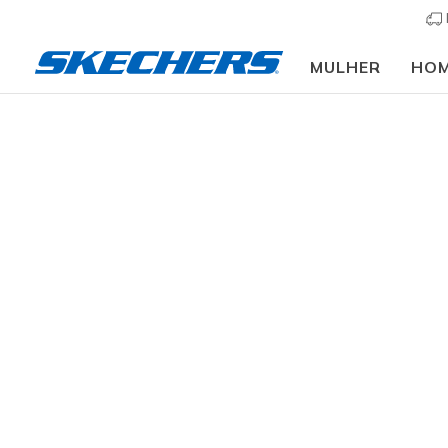
MULHER
HO
Homem
Calçado
Sapatilhas
Sapatilhas cas