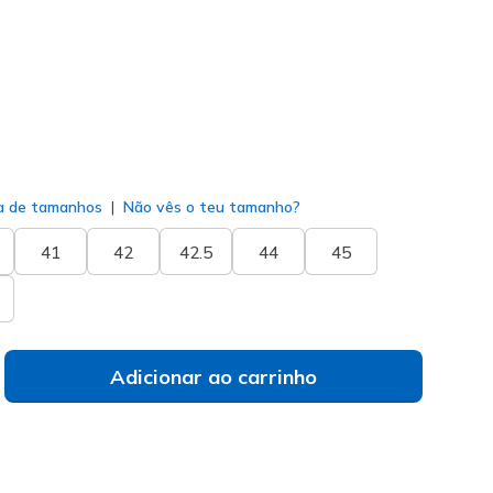
do
a de tamanhos
Não vês o teu tamanho?
41
42
42.5
44
45
Adicionar ao carrinho