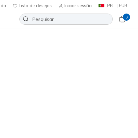
uda
Lista de desejos
Iniciar sessão
PRT | EUR
0
Spyre
Adicionar à lista de desejos
em críticas
ificação do cliente
ncl. IVA
233075
SLT
)