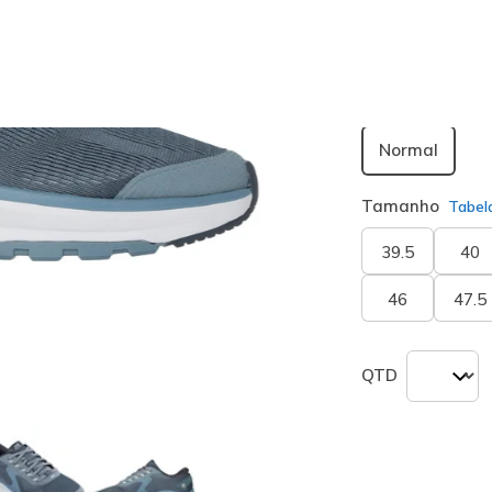
seleciona
Largura
Normal
Tamanho
Tabel
39.5
40
46
47.5
QTD