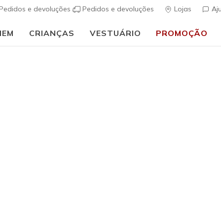
Pedidos e devoluções
Pedidos e devoluções
Lojas
Aj
MEM
CRIANÇAS
VESTUÁRIO
PROMOÇÃO
⭐
Skechers VIP:
45 dias de devolução para membros
Inscreve-te
⭐
uais
Homem
Vertex - 
s
4$7 de 5 – Class
€ 85,00
i
Cor
Cinzento
(#