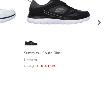
Summits - South Rim
Skeche
Homem
Home
Preço com desconto de
€ 55,00
para
€ 43,99
Preço
€ 100