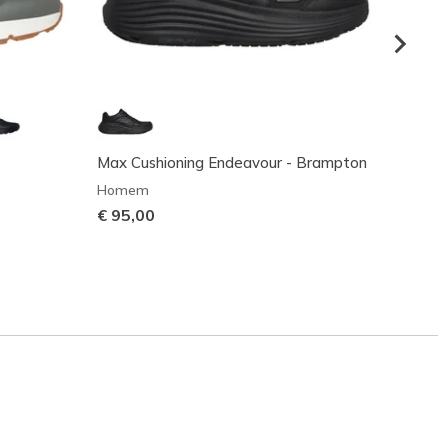
Max Cushioning Endeavour - Brampton
Arch 
Homem
Home
€ 95,00
€ 90,