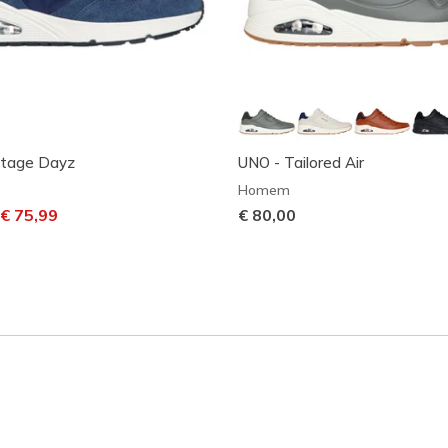
ntage Dayz
UNO - Tailored Air
Homem
m desconto de
ara
€ 75,99
€ 80,00