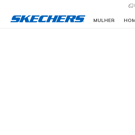
MULHER
HO
Homem
Calçado
Sapatilhas
Sapatilhas cas