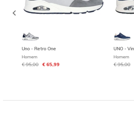
Uno - Retro One
UNO - Vi
Homem
Homem
Preço com desconto de
€ 95,00
para
€ 65,99
Preço co
€ 95,00
p