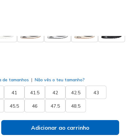
do
a de tamanhos
Não vês o teu tamanho?
41
41.5
42
42.5
43
45.5
46
47.5
48.5
Adicionar ao carrinho