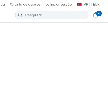
uda
Lista de desejos
Iniciar sessão
PRT | EUR
0
ted On Air
Adicionar à lista de desejos
83 críticas)
ificação do cliente
ncl. IVA
004
NVY
)