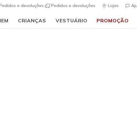
Pedidos e devoluções
Pedidos e devoluções
Lojas
Aj
MEM
CRIANÇAS
VESTUÁRIO
PROMOÇÃO
⭐
Skechers VIP:
45 dias de devolução para membros
Inscreve-te
⭐
uais
Homem
Mais Vendidos
UNO - Sui
(
4$5 de 5 – Class
€ 80,00
i
Cor
Navy
(#
183