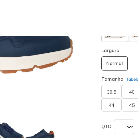
seleciona
Largura
Normal
Tamanho
Tabel
39.5
40
44
45
QTD