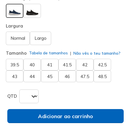
selecionado
Largura
Normal
Largo
Tamanho
Tabela de tamanhos
Não vês o teu tamanho?
39.5
40
41
41.5
42
42.5
43
44
45
46
47.5
48.5
QTD
Adicionar ao carrinho