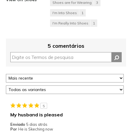
Shoes are for Wearing
3
I'm Into Shoes
1
I'm Really Into Shoes
1
5 comentários
5
My husband is pleased
Enviado
5 dias atrás
Por
He is Skeching now