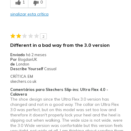
1
0
Stylish
sinalizar esta crítica
Melhores utilizações
Casual Wear
2
Width
Feels true to width
Different in a bad way from the 3.0 version
Sizing
Feels true to size
Enviado
há 2 meses
View On Shoes
I'm Into Shoes
Por
BogdanUK
de
London
Describe Yourself
Casual
CRÍTICA EM
skechers.co.uk
Comentários para Skechers Slip-ins: Ultra Flex 4.0 -
Calavera
The shoe design since the Ultra Flex 3.0 version has
changed and not in a good way. The collar on Ultra Flex
3.0 was perfect, but on this model was set too low and
therefore it doesn't properly lock your heel and the heel is
slipping out when walking. The wide size is not wide, were
the 3.0 Wide version was confortable but this version feels
very tight, not wide at all. I am thinking about sending them