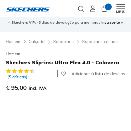
0
Men
MENU
⭐
Skechers VIP:
45 dias de devolução para membros
Inscreve-te
⭐

Homem
Calçado
Sapatilhas
Sapatilhas casuais
Homem
Skechers Slip-ins: Ultra Flex 4.0 - Calavera
5 de 5 – Classificação do cliente
Adicionar à lista de desejos
(5 críticas)
€ 95,00
incl. IVA