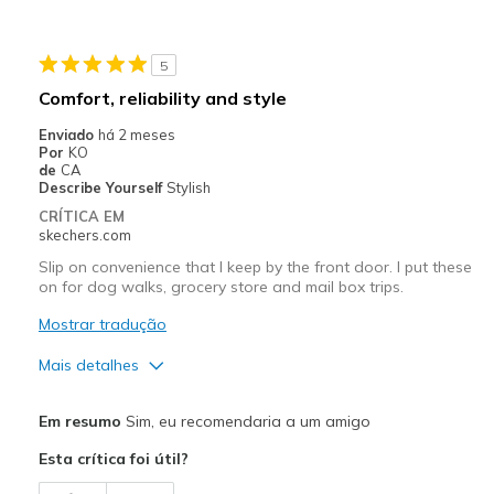
Width
Feels true to width
Sizing
Feels true to size
View On Shoes
Shoes are for Wearing
5
Comfort, reliability and style
Enviado
há 2 meses
Por
KO
de
CA
Describe Yourself
Stylish
CRÍTICA EM
skechers.com
Slip on convenience that I keep by the front door. I put these
on for dog walks, grocery store and mail box trips.
Mostrar tradução
Mais detalhes
Prós
Em resumo
Sim, eu recomendaria a um amigo
Comfortable
Esta crítica foi útil?
Durable