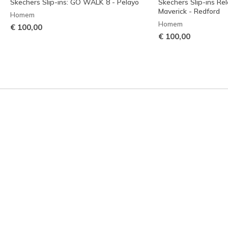
Skechers Slip-ins: GO WALK 8 - Pelayo
Skechers Slip-ins Rel
Maverick - Redford
Homem
Homem
€ 100,00
€ 100,00