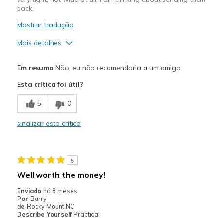
back.
Mostrar tradução
Mais detalhes
Prós
Em resumo
Não, eu não recomendaria a um amigo
Attractive Design
Esta crítica foi útil?
Comfortable
5
0
Melhores utilizações
sinalizar esta crítica
Casual Wear
Width
Feels too narrow
5
Sizing
Feels half size too small
Well worth the money!
View On Shoes
I'm Really Into Shoes
Enviado
há 8 meses
Por
Barry
de
Rocky Mount NC
Describe Yourself
Practical