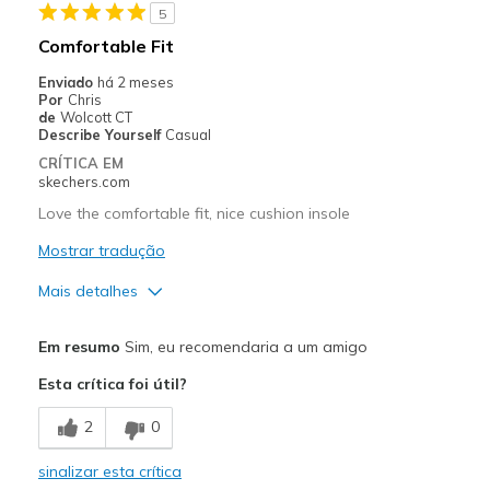
5
Melhores utilizações
Comfortable Fit
Casual Wear
Enviado
há 2 meses
Por
Chris
Width
Feels true to width
de
Wolcott CT
Describe Yourself
Casual
Sizing
Feels true to size
CRÍTICA EM
View On Shoes
Shoes are for Wearing
skechers.com
Love the comfortable fit, nice cushion insole
Mostrar tradução
Mais detalhes
Prós
Em resumo
Sim, eu recomendaria a um amigo
Comfortable
Esta crítica foi útil?
Melhores utilizações
2
0
Casual Wear
sinalizar esta crítica