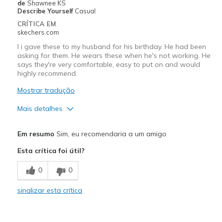
de
Shawnee KS
Describe Yourself
Casual
CRÍTICA EM
skechers.com
I i gave these to my husband for his birthday. He had been
asking for them. He wears these when he's not working. He
says they're very comfortable, easy to put on and would
highly recommend.
Mostrar tradução
Mais detalhes
Prós
Em resumo
Sim, eu recomendaria a um amigo
Attractive Design
Esta crítica foi útil?
Breathe Well
0
0
Comfortable
sinalizar esta crítica
Durable
Stylish