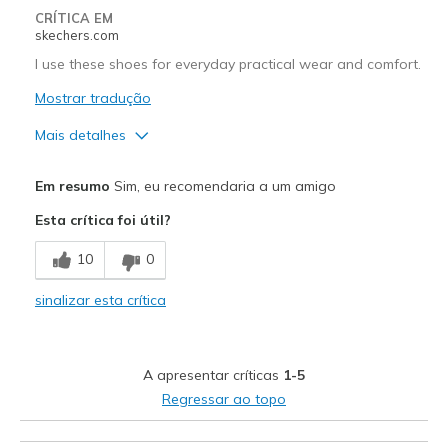
CRÍTICA EM
skechers.com
I use these shoes for everyday practical wear and comfort.
Mostrar tradução
Mais detalhes
Prós
Em resumo
Sim, eu recomendaria a um amigo
Attractive Design
Esta crítica foi útil?
Breathe Well
10
0
Comfortable
sinalizar esta crítica
Durable
Stylish
A apresentar críticas
1-5
Melhores utilizações
Regressar ao topo
Casual Wear