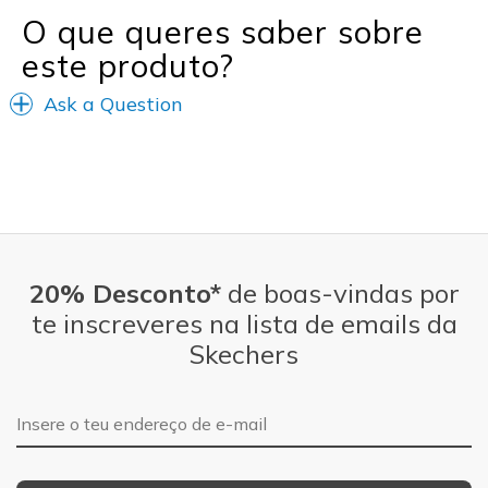
Going Out
O que queres saber sobre
este produto?
Travel
Ask a Question
Width
Feels true to width
Sizing
Feels true to size
View On Shoes
Shoes are for Wearing
20% Desconto*
de boas-vindas por
te inscreveres na lista de emails da
Skechers
Endereço de e-mail