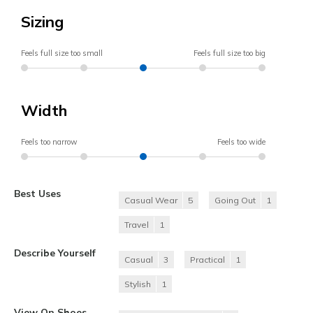
Sizing
Feels full size too small
Feels full size too big
Width
Feels too narrow
Feels too wide
Best Uses
Casual Wear
5
Going Out
1
Travel
1
Describe Yourself
Casual
3
Practical
1
Stylish
1
View On Shoes