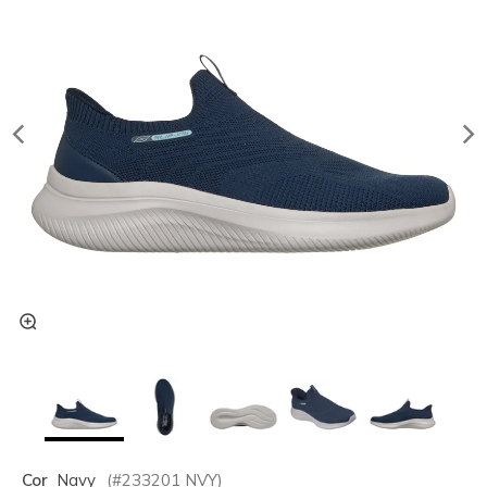
Cor
Navy
(#
233201
NVY
)