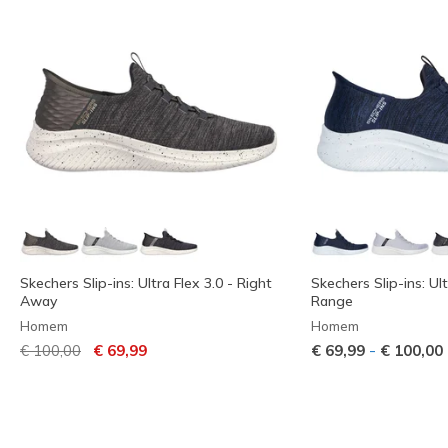
Skechers Slip-ins: Ultra Flex 3.0 - Right
Skechers Slip-ins: Ult
Away
Range
Homem
Homem
Preço com desconto de
para
-
€ 100,00
€ 69,99
€ 69,99
€ 100,00