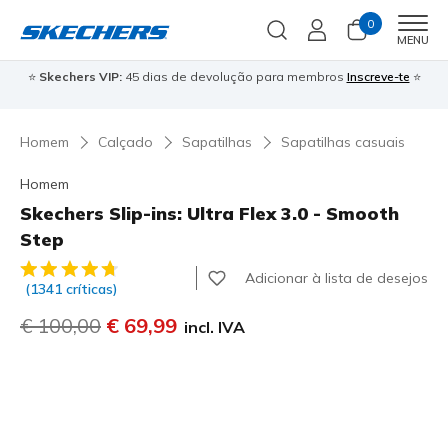
0
Men
MENU
⭐
Skechers VIP:
45 dias de devolução para membros
Inscreve-te
⭐

Homem
Calçado
Sapatilhas
Sapatilhas casuais
Homem
Skechers Slip-ins: Ultra Flex 3.0 - Smooth
Step
4$5 de 5 – Classificação do cliente
Adicionar à lista de desejos
(1341 críticas)
Preço com desconto de
€ 100,00
para
€ 69,99
incl. IVA