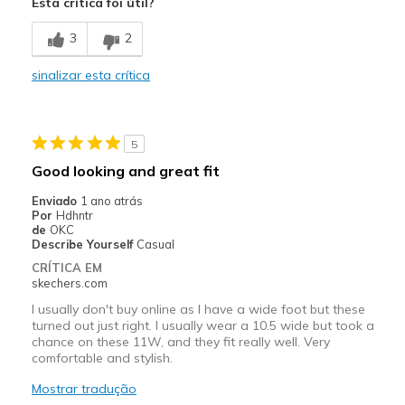
Esta crítica foi útil?
Comfortable
3
2
Contras
sinalizar esta crítica
Need Break In
Melhores utilizações
5
Casual Wear
Good looking and great fit
Width
Feels true to width
Enviado
1 ano atrás
Sizing
Feels true to size
Por
Hdhntr
de
OKC
View On Shoes
Shoes are for Wearing
Describe Yourself
Casual
CRÍTICA EM
skechers.com
I usually don't buy online as I have a wide foot but these
turned out just right. I usually wear a 10.5 wide but took a
chance on these 11W, and they fit really well. Very
comfortable and stylish.
Mostrar tradução