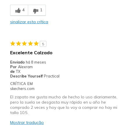
Comfortable
4
1
Durable
sinalizar esta crítica
Stylish
Melhores utilizações
5
Casual Wear
Excelente Calzado
Travel
Enviado
há 8 meses
Por
Alexram
Width
Feels true to width
de
TX
Describe Yourself
Practical
Sizing
Feels true to size
CRÍTICA EM
View On Shoes
Shoes are for Wearing
skechers.com
El zapato me gusta mucho de hecho lo uso diariamente,
pero la suela se desgasta muy rápido en u año he
comprado 2 veces y hoy que lo voy a comprar no hay mi
talla 10.5.
Mostrar tradução