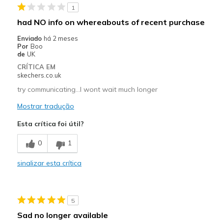
1
had NO info on whereabouts of recent purchase
Enviado
há 2 meses
Por
Boo
de
UK
CRÍTICA EM
skechers.co.uk
try communicating...I wont wait much longer
Mostrar tradução
Esta crítica foi útil?
0
1
sinalizar esta crítica
5
Sad no longer available