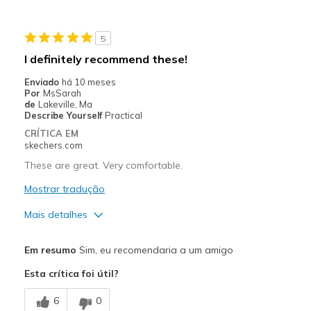
5
I definitely recommend these!
Enviado
há 10 meses
Por
MsSarah
de
Lakeville, Ma
Describe Yourself
Practical
CRÍTICA EM
skechers.com
These are great. Very comfortable.
Mostrar tradução
Mais detalhes
Prós
Em resumo
Sim, eu recomendaria a um amigo
Attractive Design
Esta crítica foi útil?
Breathe Well
6
0