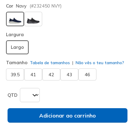
Cor
Navy
(#
232450
NVY
)
selecionado
Largura
Largo
Tamanho
Tabela de tamanhos
Não vês o teu tamanho?
39.5
41
42
43
46
QTD
Adicionar ao carrinho