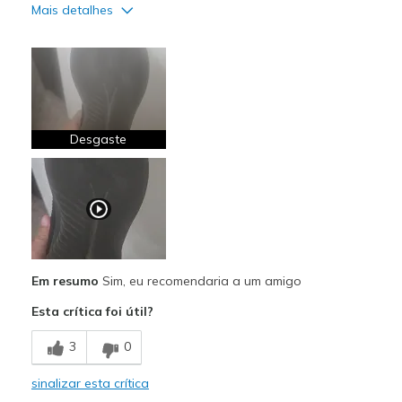
Mais detalhes
Prós
Comfortable
Contras
Wear Out Quickly
Desgaste
View On Shoes
Shoes are for Wearing
Em resumo
Sim, eu recomendaria a um amigo
Esta crítica foi útil?
3
0
sinalizar esta crítica