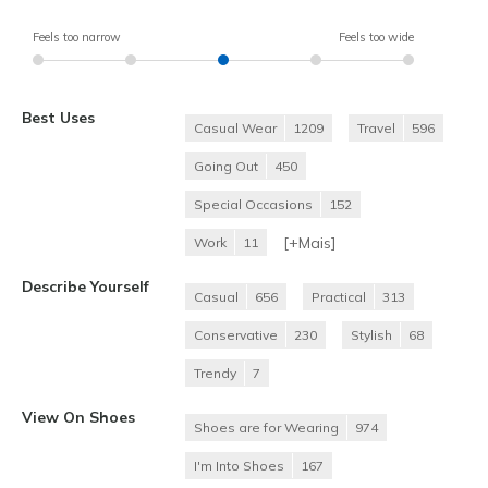
Feels too narrow
Feels too wide
Best Uses
Casual Wear
1209
Travel
596
Going Out
450
Special Occasions
152
[+
Mais
]
Work
11
Describe Yourself
Casual
656
Practical
313
Conservative
230
Stylish
68
Trendy
7
View On Shoes
Shoes are for Wearing
974
I'm Into Shoes
167