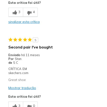
Esta crítica foi útil?
Stylish
3
4
Contras
sinalizar esta crítica
Poor Cushioning
Melhores utilizações
5
Casual Wear
Second pair I've bought
Width
Feels true to width
Enviado
há 11 meses
Sizing
Feels half size too small
Por
Stan
de
S C
View On Shoes
Shoes are for Wearing
CRÍTICA EM
skechers.com
Great shoe
Mostrar tradução
Esta crítica foi útil?
3
0