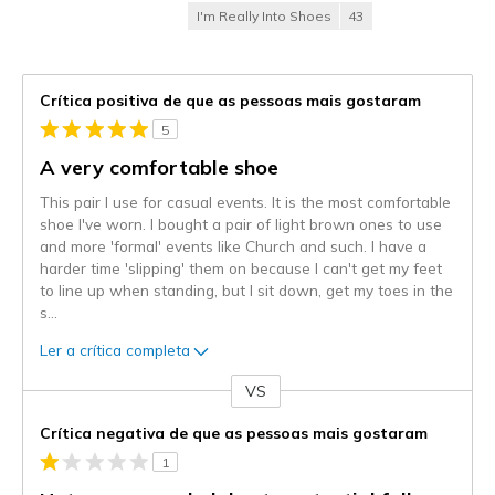
I'm Really Into Shoes
43
Crítica positiva de que as pessoas mais gostaram
5
A very comfortable shoe
This pair I use for casual events. It is the most comfortable
shoe I've worn. I bought a pair of light brown ones to use
and more 'formal' events like Church and such. I have a
harder time 'slipping' them on because I can't get my feet
to line up when standing, but I sit down, get my toes in the
s
...
Ler a crítica completa
VS
Contra
Crítica negativa de que as pessoas mais gostaram
1