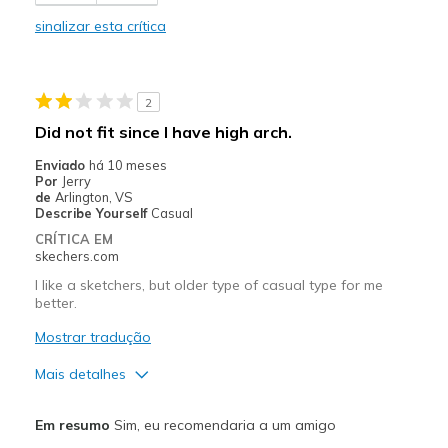
Comfortable
sinalizar esta crítica
Durable
Melhores utilizações
2
Casual Wear
Did not fit since I have high arch.
Travel
Enviado
há 10 meses
Por
Jerry
Work
de
Arlington, VS
Describe Yourself
Casual
Width
Feels true to width
CRÍTICA EM
skechers.com
Sizing
Feels true to size
View On Shoes
Shoes are for Wearing
I like a sketchers, but older type of casual type for me
better.
Mostrar tradução
Mais detalhes
Prós
Em resumo
Sim, eu recomendaria a um amigo
Attractive Design