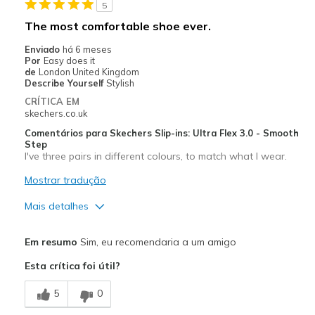
5
Width
Feels true to width
The most comfortable shoe ever.
Sizing
Feels true to size
Enviado
há 6 meses
Por
Easy does it
de
London United Kingdom
Describe Yourself
Stylish
CRÍTICA EM
skechers.co.uk
Comentários para Skechers Slip-ins: Ultra Flex 3.0 - Smooth
Step
I've three pairs in different colours, to match what I wear.
Mostrar tradução
Mais detalhes
Prós
Em resumo
Sim, eu recomendaria a um amigo
Attractive Design
Esta crítica foi útil?
Breathe Well
5
0
Comfortable