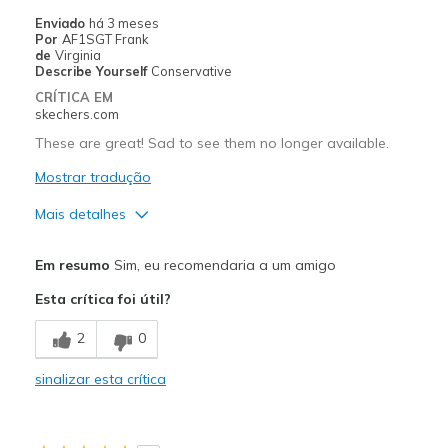
Enviado
há 3 meses
Por
AF1SGT Frank
de
Virginia
Describe Yourself
Conservative
CRÍTICA EM
skechers.com
These are great! Sad to see them no longer available.
Mostrar tradução
Mais detalhes
Prós
Em resumo
Sim, eu recomendaria a um amigo
Breathe Well
Esta crítica foi útil?
Comfortable
2
0
Durable
sinalizar esta crítica
Melhores utilizações
Casual Wear