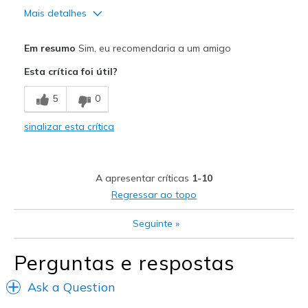
Mais detalhes
Prós
Em resumo
Sim, eu recomendaria a um amigo
Attractive Design
Esta crítica foi útil?
Comfortable
5
0
Melhores utilizações
sinalizar esta crítica
Casual Wear
Travel
A apresentar críticas
1-10
Width
Feels true to width
Regressar ao topo
Sizing
Feels true to size
Seguinte
»
Perguntas e respostas
Ask a Question