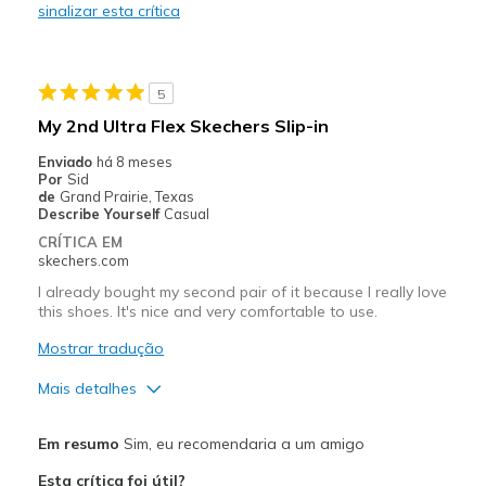
sinalizar esta crítica
Durable
Stylish
5
Contras
My 2nd Ultra Flex Skechers Slip-in
The inner heal sole wears away far too quickly.
Enviado
há 8 meses
Por
Sid
Wear Out Quickly
de
Grand Prairie, Texas
Describe Yourself
Casual
Melhores utilizações
CRÍTICA EM
skechers.com
Casual Wear
I already bought my second pair of it because I really love
Going Out
this shoes. It's nice and very comfortable to use.
Mostrar tradução
Travel
Mais detalhes
Width
Feels true to width
Sizing
Feels true to size
Prós
Em resumo
Sim, eu recomendaria a um amigo
View On Shoes
I'm Into Shoes
Attractive Design
Esta crítica foi útil?