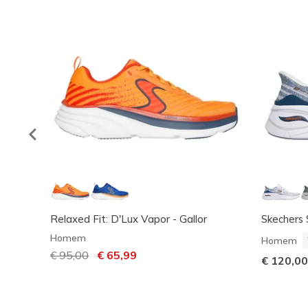
Relaxed Fit: D'Lux Vapor - Gallor
Skechers S
Homem
Homem
Preço com desconto de
€ 95,00
para
€ 65,99
€ 120,00