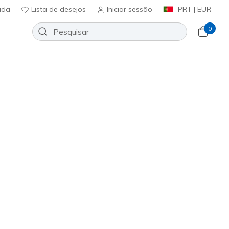
uda
Lista de desejos
Iniciar sessão
PRT | EUR
0
Slip-ins Relaxed Fit: D'Lux Vapor
Adicionar à lista de desejos
em críticas
icação do cliente
0
incl. IVA
ja
(#
233060
NVOR
)