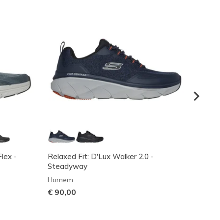
Flex -
Relaxed Fit: D'Lux Walker 2.0 -
Skeche
Steadyway
Home
Homem
€ 120
€ 90,00