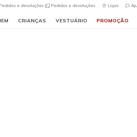
Pedidos e devoluções
Pedidos e devoluções
Lojas
Aj
MEM
CRIANÇAS
VESTUÁRIO
PROMOÇÃO
🎒 Guia de regresso às aulas:
COMPRAR AGORA
uais
Homem
Skechers 
s
5 de 5 – Classif
€ 110,0
Cor
Navy / Laran