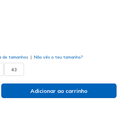
do
a de tamanhos
Não vês o teu tamanho?
43
Adicionar ao carrinho