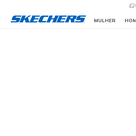
MULHER
HO
Homem
Calçado
Sapatilhas
Sapatilhas cas