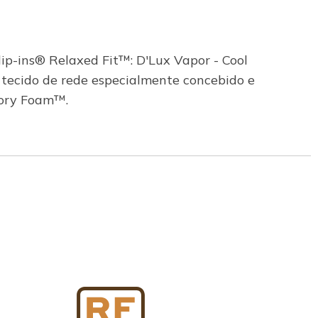
lip-ins® Relaxed Fit™: D'Lux Vapor - Cool
tecido de rede especialmente concebido e
mory Foam™.