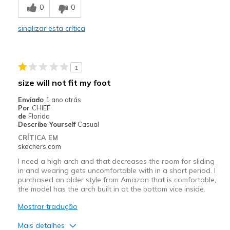
0
0
Melhores utilizações
sinalizar esta crítica
Casual Wear
Travel
1
Width
Feels true to width
size will not fit my foot
Sizing
Feels true to size
Enviado
1 ano atrás
View On Shoes
Shoes are for Wearing
Por
CHIEF
de
Florida
Describe Yourself
Casual
CRÍTICA EM
skechers.com
I need a high arch and that decreases the room for sliding
in and wearing gets uncomfortable with in a short period. I
purchased an older style from Amazon that is comfortable,
the model has the arch built in at the bottom vice inside.
Mostrar tradução
Mais detalhes