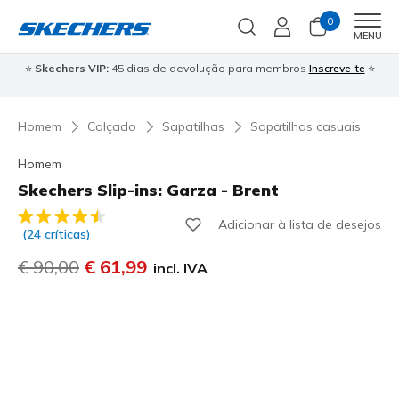
0
Men
MENU
⭐
Skechers VIP:
45 dias de devolução para membros
Inscreve-te
⭐

Homem
Calçado
Sapatilhas
Sapatilhas casuais
Homem
Skechers Slip-ins: Garza - Brent
4$5 de 5 – Classificação do cliente
Adicionar à lista de desejos
(24 críticas)
Preço com desconto de
€ 90,00
para
€ 61,99
incl. IVA