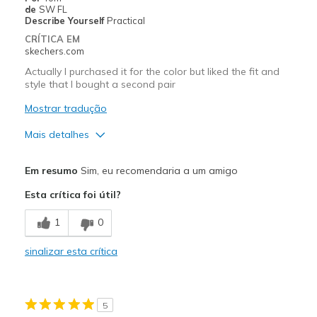
de
SW FL
Describe Yourself
Practical
CRÍTICA EM
skechers.com
Actually I purchased it for the color but liked the fit and
style that I bought a second pair
Mostrar tradução
Mais detalhes
Prós
Em resumo
Sim, eu recomendaria a um amigo
Attractive Design
Esta crítica foi útil?
Breathe Well
1
0
Stylish
sinalizar esta crítica
Melhores utilizações
Casual Wear
5
Travel