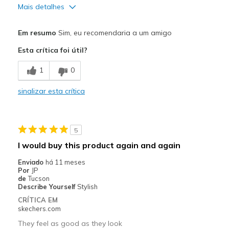
Mais detalhes
Prós
Em resumo
Sim, eu recomendaria a um amigo
Attractive Design
Esta crítica foi útil?
Comfortable
1
0
Melhores utilizações
sinalizar esta crítica
Casual Wear
Width
Feels true to width
5
Sizing
Feels true to size
I would buy this product again and again
View On Shoes
Shoes are for Wearing
Enviado
há 11 meses
Por
JP
de
Tucson
Describe Yourself
Stylish
CRÍTICA EM
skechers.com
They feel as good as they look