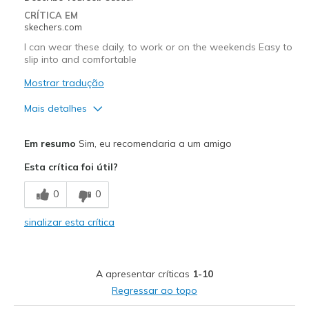
CRÍTICA EM
skechers.com
I can wear these daily, to work or on the weekends Easy to
slip into and comfortable
Mostrar tradução
Mais detalhes
Prós
Em resumo
Sim, eu recomendaria a um amigo
Attractive Design
Esta crítica foi útil?
Comfortable
0
0
Stylish
sinalizar esta crítica
Melhores utilizações
Casual Wear
A apresentar críticas
1-10
Travel
Regressar ao topo