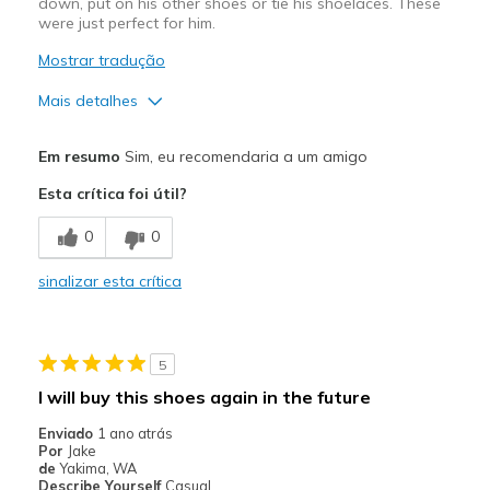
down, put on his other shoes or tie his shoelaces. These
were just perfect for him.
Mostrar tradução
Mais detalhes
Prós
Em resumo
Sim, eu recomendaria a um amigo
Comfortable
Esta crítica foi útil?
Stylish
0
0
Melhores utilizações
sinalizar esta crítica
Casual Wear
Width
Feels true to width
5
Sizing
Feels true to size
I will buy this shoes again in the future
View On Shoes
Shoes are for Wearing
Enviado
1 ano atrás
Por
Jake
de
Yakima, WA
Describe Yourself
Casual