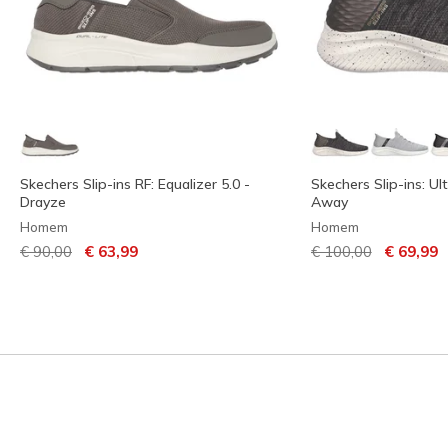
Skechers Slip-ins RF: Equalizer 5.0 -
Skechers Slip-ins: Ult
Drayze
Away
Homem
Homem
Preço com desconto de
para
Preço com descont
para
€ 90,00
€ 63,99
€ 100,00
€ 69,99