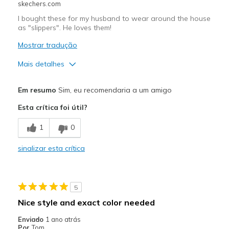
skechers.com
Width
Feels true to width
I bought these for my husband to wear around the house
Sizing
Feels true to size
as "slippers". He loves them!
View On Shoes
Shoes are for Wearing
Mostrar tradução
Mais detalhes
Prós
Em resumo
Sim, eu recomendaria a um amigo
Breathe Well
Esta crítica foi útil?
Comfortable
1
0
Melhores utilizações
sinalizar esta crítica
Casual Wear
Width
Feels true to width
5
Sizing
Feels true to size
Nice style and exact color needed
View On Shoes
Shoes are for Wearing
Enviado
1 ano atrás
Por
Tom