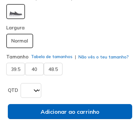
selecionado
Largura
Normal
Tamanho
Tabela de tamanhos
Não vês o teu tamanho?
39.5
40
48.5
QTD
Adicionar ao carrinho