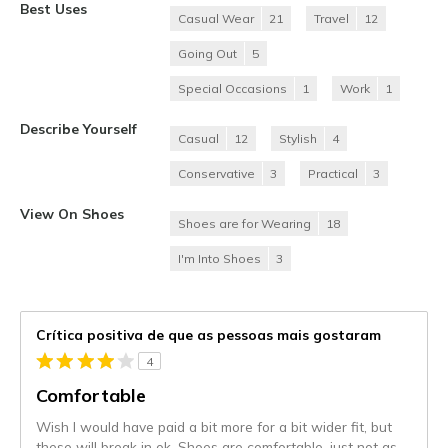
Best Uses
Casual Wear
21
Travel
12
Going Out
5
Special Occasions
1
Work
1
Describe Yourself
Casual
12
Stylish
4
Conservative
3
Practical
3
View On Shoes
Shoes are for Wearing
18
I'm Into Shoes
3
Crítica positiva de que as pessoas mais gostaram
4
Comfortable
Wish I would have paid a bit more for a bit wider fit, but
these will break in ok. Shoes are comfortable, just not as