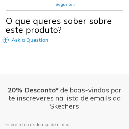
Width
Feels true to width
Seguinte
»
Sizing
Feels true to size
View On Shoes
Shoes are for Wearing
O que queres saber sobre
este produto?
Ask a Question
20% Desconto*
de boas-vindas por
te inscreveres na lista de emails da
Skechers
Endereço de e-mail