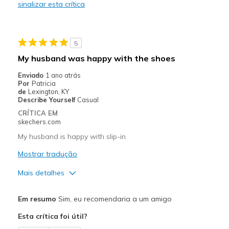
sinalizar esta crítica
No cons
Melhores utilizações
5
Casual Wear
My husband was happy with the shoes
Travel
Enviado
1 ano atrás
Por
Patricia
Width
Feels true to width
de
Lexington, KY
Describe Yourself
Casual
Sizing
Feels true to size
CRÍTICA EM
View On Shoes
Shoes are for Wearing
skechers.com
My husband is happy with slip-in
Mostrar tradução
Mais detalhes
Prós
Em resumo
Sim, eu recomendaria a um amigo
Comfortable
Esta crítica foi útil?
Durable