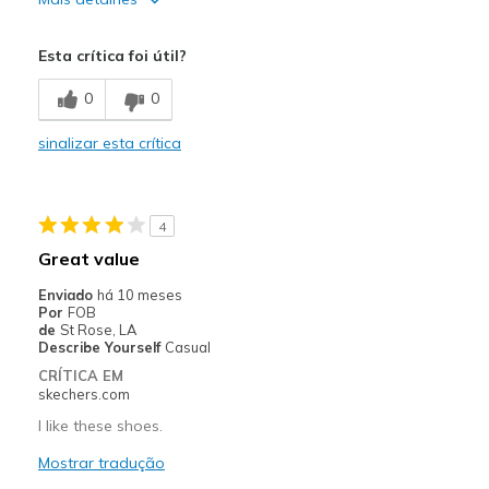
Melhores utilizações
Esta crítica foi útil?
Casual Wear
0
0
Width
Feels too narrow
sinalizar esta crítica
Sizing
Feels full size too small
4
Great value
Enviado
há 10 meses
Por
FOB
de
St Rose, LA
Describe Yourself
Casual
CRÍTICA EM
skechers.com
I like these shoes.
Mostrar tradução