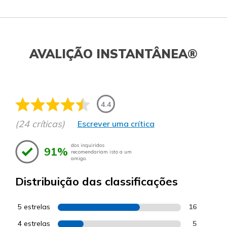
AVALIÇÃO INSTANTÂNEA®
4.4
(24 críticas)
Escrever uma crítica
dos inquiridos
91%
recomendariam isto a um
amigo.
Distribuição das classificações
5 estrelas
16
4 estrelas
5