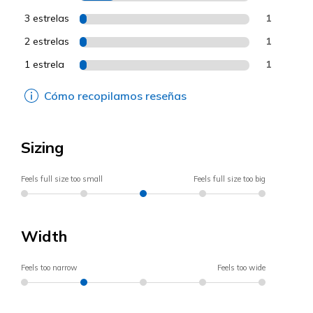
3 estrelas
1
2 estrelas
1
1 estrela
1
Cómo recopilamos reseñas
Sizing
Feels full size too small
Feels full size too big
Width
Feels too narrow
Feels too wide