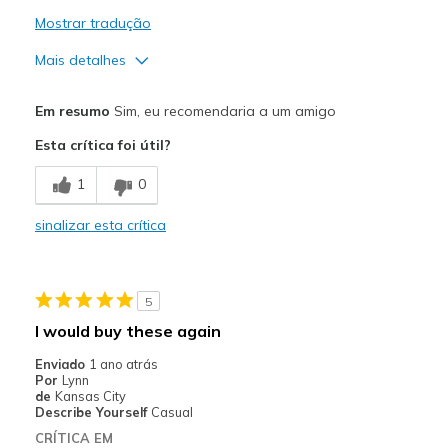
Mostrar tradução
Mais detalhes
Prós
Em resumo
Sim, eu recomendaria a um amigo
Attractive Design
Esta crítica foi útil?
Comfortable
1
0
Durable
sinalizar esta crítica
Stylish
Melhores utilizações
5
Casual Wear
I would buy these again
Going Out
Enviado
1 ano atrás
Por
Lynn
Special Occasions
de
Kansas City
Describe Yourself
Casual
Travel
CRÍTICA EM