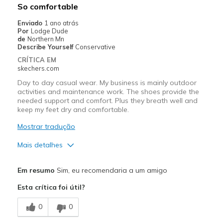
So comfortable
Width
Feels true to width
Enviado
1 ano atrás
Por
Lodge Dude
Sizing
Feels true to size
de
Northern Mn
View On Shoes
I'm Into Shoes
Describe Yourself
Conservative
CRÍTICA EM
skechers.com
Day to day casual wear. My business is mainly outdoor
activities and maintenance work. The shoes provide the
needed support and comfort. Plus they breath well and
keep my feet dry and comfortable.
Mostrar tradução
Mais detalhes
Prós
Em resumo
Sim, eu recomendaria a um amigo
Breathe Well
Esta crítica foi útil?
Comfortable
0
0
Contras