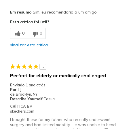
Prós
Em resumo
Sim, eu recomendaria a um amigo
Attractive Design
Esta crítica foi útil?
Stylish
0
0
Width
Feels too narrow
sinalizar esta crítica
Sizing
Feels half size too small
View On Shoes
Shoes are for Wearing
5
Perfect for elderly or medically challenged
Enviado
1 ano atrás
Por
LJ
de
Brooklyn, NY
Describe Yourself
Casual
CRÍTICA EM
skechers.com
I bought these for my father who recently underwemt
surgery and had limited mobility. He was unable to bend