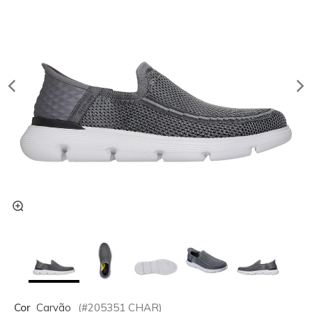
Cor
Carvão
(#
205351
CHAR
)