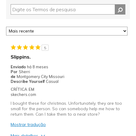
5
Slippins.
Enviado
há 8 meses
Por
Sherri
de
Montgomery City Missouri
Describe Yourself
Casual
CRÍTICA EM
skechers.com
I bought these for christmas. Unfortunately, they are too
small for the person. So can somebody help me how to
return them. Can I take them to a near store?
Mostrar tradução
Mais detalhes