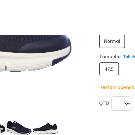
seleciona
Largura
Normal
Tamanho
Tabel
47.5
Restam apenas 
QTD