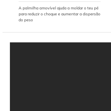
A palmilha amovível ajuda a moldar o teu pé
para reduzir o choque e aumentar a dispersão
do peso