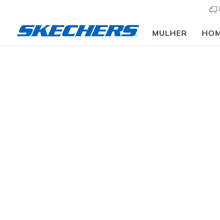
MULHER
HO
Homem
Calçado
Sapatilhas
Sapatilhas cas