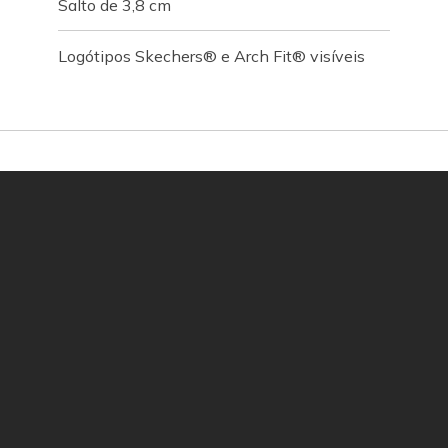
Salto de 3,8 cm
Logótipos Skechers® e Arch Fit® visíveis