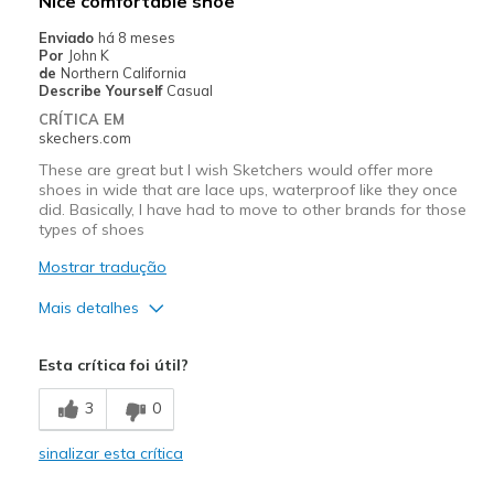
Nice comfortable shoe
Width
Feels true to width
Enviado
há 8 meses
Por
John K
Sizing
Feels true to size
de
Northern California
View On Shoes
Shoes are for Wearing
Describe Yourself
Casual
CRÍTICA EM
skechers.com
These are great but I wish Sketchers would offer more
shoes in wide that are lace ups, waterproof like they once
did. Basically, I have had to move to other brands for those
types of shoes
Mostrar tradução
Mais detalhes
Prós
Esta crítica foi útil?
Attractive Design
3
0
Comfortable
sinalizar esta crítica
Stylish