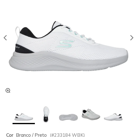
Cor
Branco / Preto
(#
233184
WBK
)