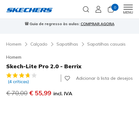
0
Men
MENU
⭐
Skechers VIP:
45 dias de devolução para membros
Inscreve-te
⭐

Homem
Calçado
Sapatilhas
Sapatilhas casuais
Homem
Skech-Lite Pro 2.0 - Berrix
4 de 5 – Classificação do cliente
Adicionar à lista de desejos
(4 críticas)
Preço com desconto de
€ 70,00
para
€ 55,99
incl. IVA