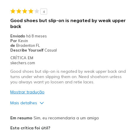
Melhores utilizações
4
Casual Wear
Good shoes but slip-on is negated by weak upper
Travel
back
Enviado
há 8 meses
Sizing
Feels true to size
Por
Kevin
View On Shoes
Shoes are for Wearing
de
Bradenton FL
Describe Yourself
Casual
CRÍTICA EM
skechers.com
Good shoes but slip-on is negated by weak upper back and
turns under when slipping them on. Need shoehorn unless
you always want yo loosen and retie laces.
Mostrar tradução
Mais detalhes
Prós
Em resumo
Sim, eu recomendaria a um amigo
Attractive Design
Esta crítica foi útil?