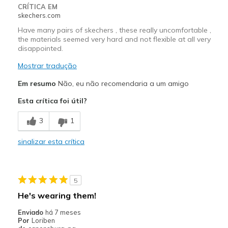
CRÍTICA EM
skechers.com
Have many pairs of skechers , these really uncomfortable ,
the materials seemed very hard and not flexible at all very
disappointed.
Mostrar tradução
Em resumo
Não, eu não recomendaria a um amigo
Esta crítica foi útil?
3
1
sinalizar esta crítica
5
He's wearing them!
Enviado
há 7 meses
Por
Loriben