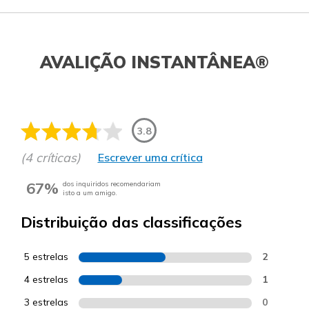
AVALIÇÃO INSTANTÂNEA®
3.8
(4 críticas)
Escrever uma crítica
67%
dos inquiridos recomendariam
isto a um amigo.
Distribuição das classificações
5 estrelas
2
4 estrelas
1
3 estrelas
0