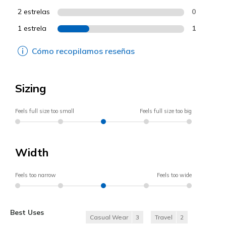
2 estrelas
0
1 estrela
1
Cómo recopilamos reseñas
Sizing
Feels full size too small
Feels full size too big
Width
Feels too narrow
Feels too wide
Best Uses
Casual Wear
3
Travel
2