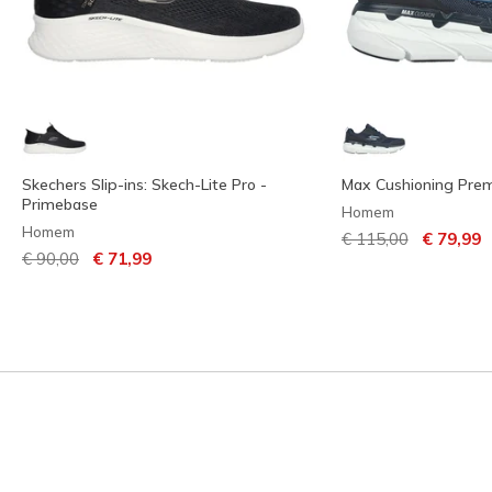
Skechers Slip-ins: Skech-Lite Pro -
Max Cushioning Prem
Primebase
Homem
Homem
Preço com descont
para
€ 115,00
€ 79,99
Preço com desconto de
para
€ 90,00
€ 71,99