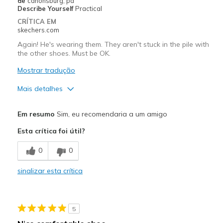
de
canonsburg, pa
Describe Yourself
Practical
CRÍTICA EM
skechers.com
Again! He's wearing them. They aren't stuck in the pile with
the other shoes. Must be OK.
Mostrar tradução
Mais detalhes
Prós
Em resumo
Sim, eu recomendaria a um amigo
Attractive Design
Esta crítica foi útil?
Breathe Well
0
0
Comfortable
sinalizar esta crítica
Durable
Melhores utilizações
5
Casual Wear