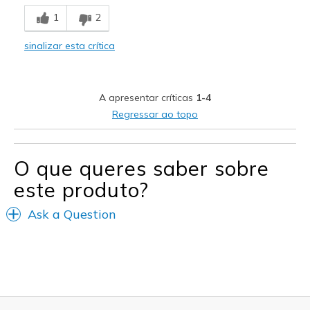
Breathe Well
1
2
Comfortable
sinalizar esta crítica
Durable
Stylish
A apresentar críticas
1-4
slip-on is negated
Regressar ao topo
Melhores utilizações
Casual Wear
O que queres saber sobre
este produto?
Travel
Ask a Question
Sizing
Feels true to size
View On Shoes
Shoes are for Wearing