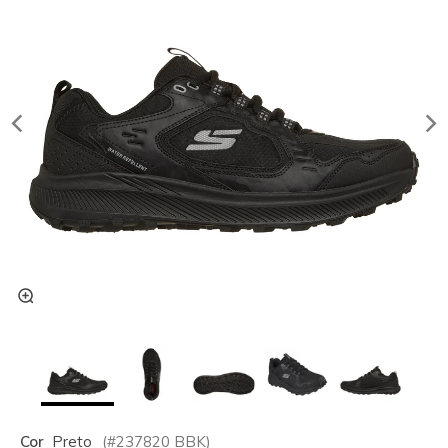
Cor
Preto
(#
237820
BBK
)