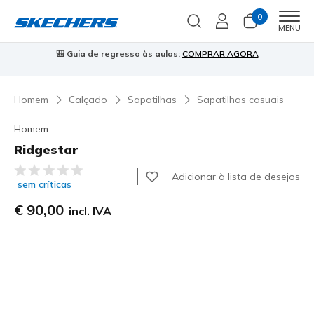
0
Men
MENU
🎒 Guia de regresso às aulas:
COMPRAR AGORA
⭐
Homem
Calçado
Sapatilhas
Sapatilhas casuais
Homem
Ridgestar
3$3 de 5 – Classificação do cliente
Adicionar à lista de desejos
sem críticas
€ 90,00
incl. IVA