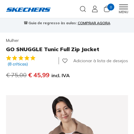
0
Men
MENU
⭐
Skechers VIP:
45 dias de devolução para membros
Inscreve-te
⭐

Mulher
GO SNUGGLE Tunic Full Zip Jacket
3$5 de 5 – Classificação do cliente
Adicionar à lista de desejos
(8 críticas)
Preço com desconto de
€ 75,00
para
€ 45,99
incl. IVA