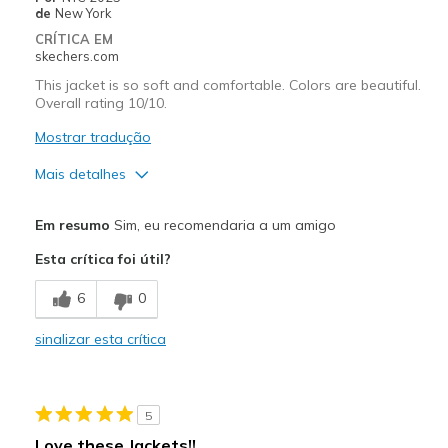
de
New York
CRÍTICA EM
skechers.com
This jacket is so soft and comfortable. Colors are beautiful.
Overall rating 10/10.
Mostrar tradução
Mais detalhes
Prós
Em resumo
Sim, eu recomendaria a um amigo
Attractive Design
Esta crítica foi útil?
Breathe Well
6
0
Comfortable
sinalizar esta crítica
Stylish
Melhores utilizações
5
Casual Wear
Love these Jackets!!