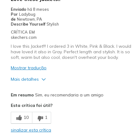
Travel
Enviado
há 8 meses
Por
Ladybug
Width
Feels true to width
de
Newtown, PA
Describe Yourself
Stylish
Sizing
Feels half size too big
CRÍTICA EM
skechers.com
I love this Jacket!!! I ordered 3 in White, Pink & Black. I would
have loved it also in Gray. Perfect length and stylish. It is so
soft, warm but also cool, doesn't overheat your body.
Mostrar tradução
Mais detalhes
Prós
Em resumo
Sim, eu recomendaria a um amigo
Attractive Design
Esta crítica foi útil?
Breathe Well
10
1
Comfortable
sinalizar esta crítica
Stylish