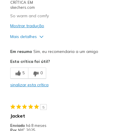
CRÍTICA EM
skechers.com
So warm and comfy
Mostrar tradução
Mais detalhes
Prós
Em resumo
Sim, eu recomendaria a um amigo
Attractive Design
Esta crítica foi útil?
Comfortable
5
0
Melhores utilizações
sinalizar esta crítica
Casual Wear
Width
Feels true to width
5
Sizing
Feels full size too big
Jacket
View On Shoes
Shoes are for Wearing
Enviado
há 8 meses
Por
NYC 2025