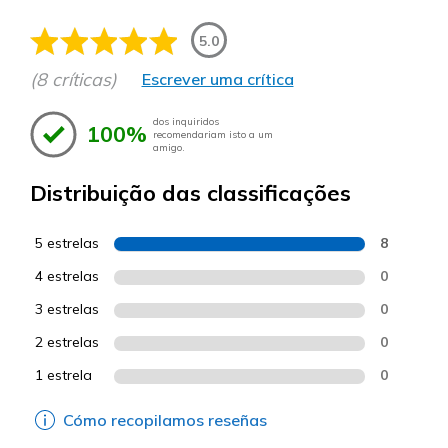
5.0
(8 críticas)
Escrever uma crítica
dos inquiridos
100%
recomendariam isto a um
amigo.
Distribuição das classificações
5 estrelas
8
4 estrelas
0
3 estrelas
0
2 estrelas
0
1 estrela
0
Cómo recopilamos reseñas