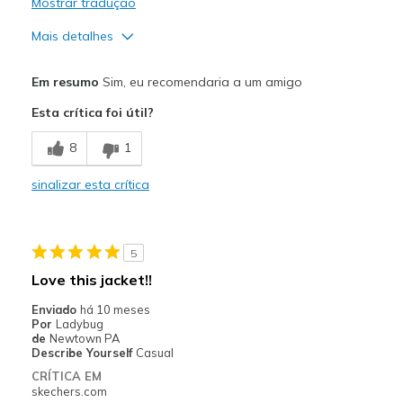
Mostrar tradução
Mais detalhes
Prós
Em resumo
Sim, eu recomendaria a um amigo
Attractive Design
Esta crítica foi útil?
Comfortable
8
1
Stylish
sinalizar esta crítica
Melhores utilizações
Casual Wear
5
Width
Feels true to width
Love this jacket!!
Sizing
Feels half size too big
Enviado
há 10 meses
Por
Ladybug
de
Newtown PA
Describe Yourself
Casual
CRÍTICA EM
skechers.com