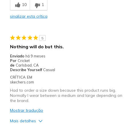
10
1
Melhores utilizações
sinalizar esta crítica
Casual Wear
Going Out
5
Special Occasions
Nothing will do but this.
Width
Feels too wide
Enviado
há 9 meses
Por
Cricket
Sizing
Feels half size too big
de
Carlsbad, CA
Describe Yourself
Casual
CRÍTICA EM
skechers.com
Had to order a size down because this product runs big.
Normally I wear between a medium and large depending on
the brand.
Mostrar tradução
Mais detalhes