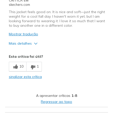
CRÍTICA EM
Sizing
Feels half size too big
skechers.com
This jacket feels good on. It is nice and soft—just the right
weight for a cool fall day. I haven't worn it yet, but I am
looking forward to wearing it. I love it so much that I want
to buy another one in a different color.
Mostrar tradução
Mais detalhes
Prós
Esta crítica foi útil?
Attractive Design
10
1
Comfortable
sinalizar esta crítica
Stylish
Melhores utilizações
A apresentar críticas
1-8
Casual Wear
Regressar ao topo
Travel