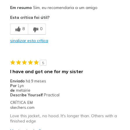
Prós
Em resumo
Sim, eu recomendaria a um amigo
Attractive Design
Esta crítica foi útil?
Comfortable
8
0
Durable
sinalizar esta crítica
Stylish
Melhores utilizações
5
Casual Wear
I have and got one for my sister
Going Out
Enviado
há 9 meses
Por
Lyn
Travel
de
metairie
Describe Yourself
Practical
Width
Feels too wide
CRÍTICA EM
skechers.com
Sizing
Feels full size too big
View On Shoes
I'm Into Shoes
Love this jacket,, no hood. It's longer than. Others with a
finished edge