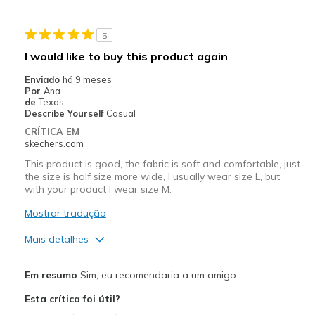
Melhores utilizações
5
Casual Wear
I would like to buy this product again
Going Out
Enviado
há 9 meses
Por
Ana
Special Occasions
de
Texas
Describe Yourself
Casual
Travel
CRÍTICA EM
skechers.com
Width
Feels true to width
This product is good, the fabric is soft and comfortable, just
Sizing
Feels true to size
the size is half size more wide, I usually wear size L, but
with your product I wear size M.
Mostrar tradução
Mais detalhes
Prós
Em resumo
Sim, eu recomendaria a um amigo
Comfortable
Esta crítica foi útil?
Stylish