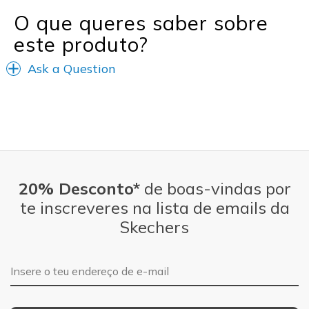
Sizing
Feels true to size
O que queres saber sobre
este produto?
Ask a Question
20% Desconto*
de boas-vindas por
te inscreveres na lista de emails da
Skechers
Endereço de e-mail