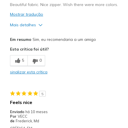
Beautiful fabric. Nice zipper. Wish there were more colors.
Mostrar tradução
Mais detalhes
Prós
Em resumo
Sim, eu recomendaria a um amigo
Attractive Design
Esta crítica foi útil?
Breathe Well
5
0
Comfortable
sinalizar esta crítica
Durable
Stylish
5
Melhores utilizações
Feels nice
Casual Wear
Enviado
há 10 meses
Por
VECC
Travel
de
Frederick, Md