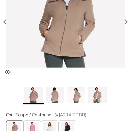
Cor
Taupe / Castanho
(#
JA214
TPBR
)