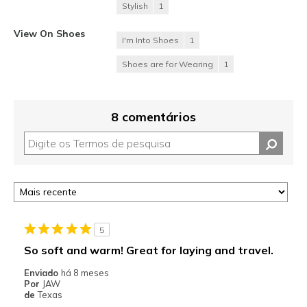
Stylish
1
View On Shoes
I'm Into Shoes
1
Shoes are for Wearing
1
8 comentários
5
So soft and warm! Great for laying and travel.
Enviado
há 8 meses
Por
JAW
de
Texas