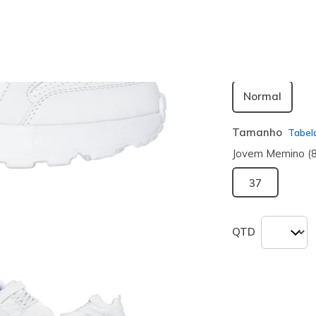
seleciona
Largura
Normal
Tamanho
Tabel
Jovem Memino (
37
QTD