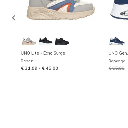
UNO Lite - Echo Surge
UNO Gen
Rapaz
Rapariga
€ 31,99
-
€ 45,00
Preço co
€ 65,00
p