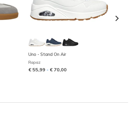
Uno - Stand On Air
UNO L
Rapaz
Rapaz
€ 55,99
-
€ 70,00
€ 39,