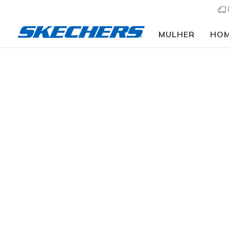
MULHER
HO
Crianças
Menino
Sapatilhas