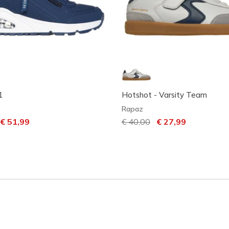
1
Hotshot - Varsity Team
Rapaz
m desconto de
ara
€ 51,99
Preço com desconto de
€ 40,00
para
€ 27,99