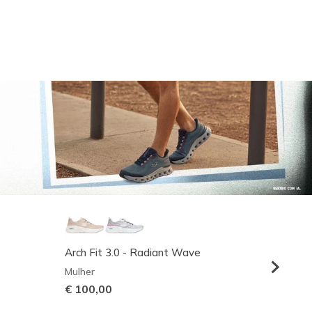
Arch Fit 3.0 - Radiant Wave
Relaxed
Mulher
Homem
€ 100,00
€ 95,0