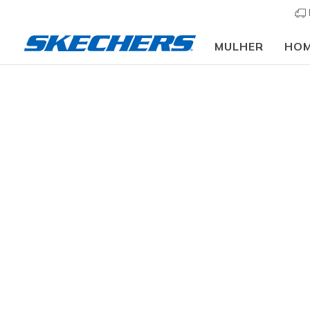
MULHER
HO
🎒 Guia de regresso às aulas:
COMPRAR AGOR
Slip-ins
Arc