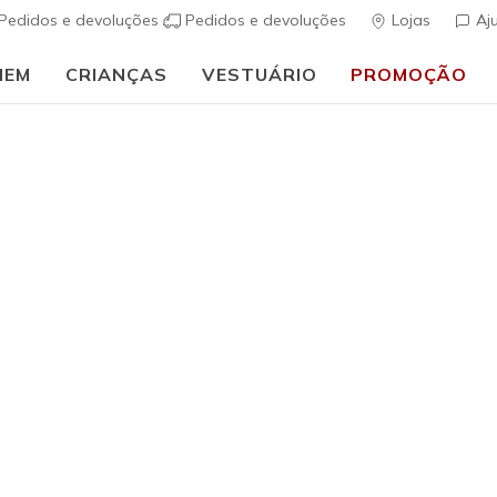
Pedidos e devoluções
Pedidos e devoluções
Lojas
Aj
MEM
CRIANÇAS
VESTUÁRIO
PROMOÇÃO
A
h Fit
Sandálias
Sapatos de