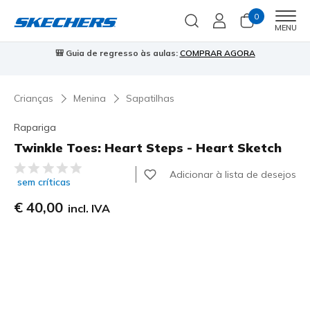
0
Men
MENU
🎒 Guia de regresso às aulas:
COMPRAR AGORA
⭐
Crianças
Menina
Sapatilhas
Rapariga
Twinkle Toes: Heart Steps - Heart Sketch
4$3 de 5 – Classificação do cliente
Adicionar à lista de desejos
sem críticas
€ 40,00
incl. IVA