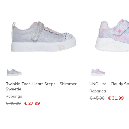
Twinkle Toes: Heart Steps - Shimmer
UNO Lite - Cloudy Sp
Sweetie
Rapariga
Rapariga
Preço com descont
para
€ 45,00
€ 31,99
Preço com desconto de
para
€ 40,00
€ 27,99