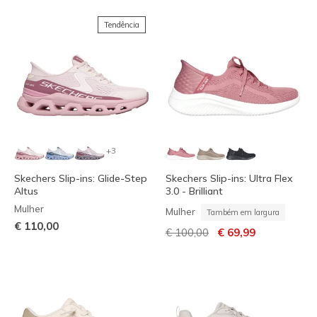
Tendência
+3
Skechers Slip-ins: Glide-Step
Skechers Slip-ins: Ultra Flex
Altus
3.0 - Brilliant
Mulher
Mulher
Também em largura
€ 110,00
Preço com desconto de
para
€ 100,00
€ 69,99