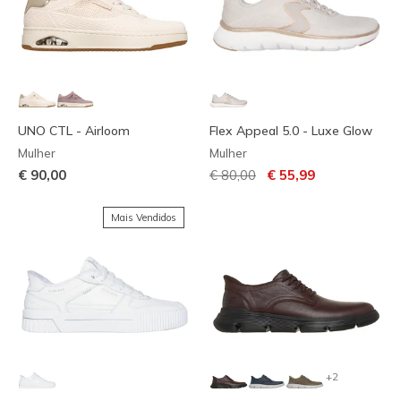
UNO CTL - Airloom
Flex Appeal 5.0 - Luxe Glow
Mulher
Mulher
Preço com desconto de
para
€ 90,00
€ 80,00
€ 55,99
Mais Vendidos
+2