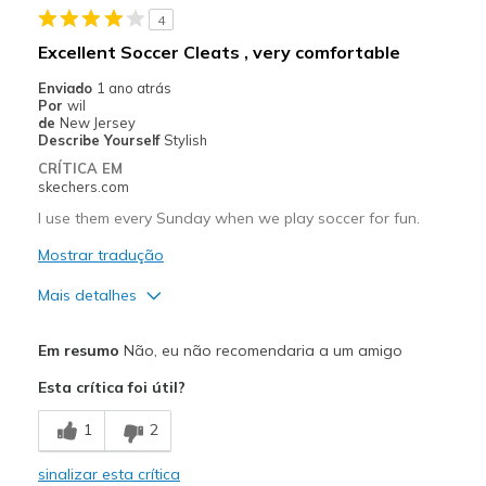
View On Shoes
I'm Into Shoes
4
Excellent Soccer Cleats , very comfortable
Enviado
1 ano atrás
Por
wil
de
New Jersey
Describe Yourself
Stylish
CRÍTICA EM
skechers.com
I use them every Sunday when we play soccer for fun.
Mostrar tradução
Mais detalhes
Prós
Em resumo
Não, eu não recomendaria a um amigo
Breathe Well
Esta crítica foi útil?
Comfortable
1
2
Stylish
sinalizar esta crítica