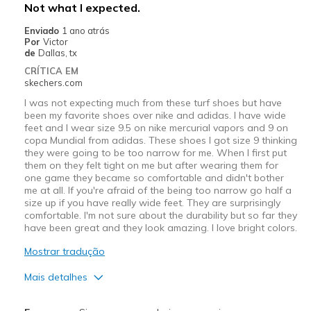
Not what I expected.
Enviado
1 ano atrás
Por
Victor
de
Dallas, tx
CRÍTICA EM
skechers.com
I was not expecting much from these turf shoes but have
been my favorite shoes over nike and adidas. I have wide
feet and I wear size 9.5 on nike mercurial vapors and 9 on
copa Mundial from adidas. These shoes I got size 9 thinking
they were going to be too narrow for me. When I first put
them on they felt tight on me but after wearing them for
one game they became so comfortable and didn't bother
me at all. If you're afraid of the being too narrow go half a
size up if you have really wide feet. They are surprisingly
comfortable. I'm not sure about the durability but so far they
have been great and they look amazing. I love bright colors.
Mostrar tradução
Mais detalhes
Prós