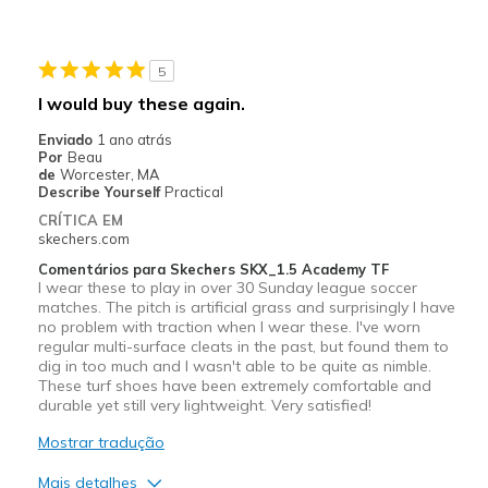
Contras
Poor Cushioning
5
Melhores utilizações
I would buy these again.
Casual Wear
Enviado
1 ano atrás
Por
Beau
Width
Feels true to width
de
Worcester, MA
Describe Yourself
Practical
Sizing
Feels true to size
CRÍTICA EM
View On Shoes
Shoes are for Wearing
skechers.com
Comentários para Skechers SKX_1.5 Academy TF
I wear these to play in over 30 Sunday league soccer
matches. The pitch is artificial grass and surprisingly I have
no problem with traction when I wear these. I've worn
regular multi-surface cleats in the past, but found them to
dig in too much and I wasn't able to be quite as nimble.
These turf shoes have been extremely comfortable and
durable yet still very lightweight. Very satisfied!
Mostrar tradução
Mais detalhes