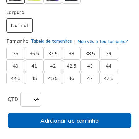
selecionado
Largura
Normal
Tamanho
Tabela de tamanhos
Não vês o teu tamanho?
36
36.5
37.5
38
38.5
39
40
41
42
42.5
43
44
44.5
45
45.5
46
47
47.5
QTD
Adicionar ao carrinho