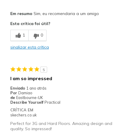
Prós
Em resumo
Sim, eu recomendaria a um amigo
Attractive Design
Esta crítica foi útil?
Comfortable
1
0
Durable
sinalizar esta crítica
Melhores utilizações
Sport
5
Width
Feels true to width
I am so impressed
Sizing
Feels true to size
Enviado
1 ano atrás
Por
Damiao
de
Eastbourne-UK
Describe Yourself
Practical
CRÍTICA EM
skechers.co.uk
Perfect for 3G and Hard Floors. Amazing design and
quality. So impressed!