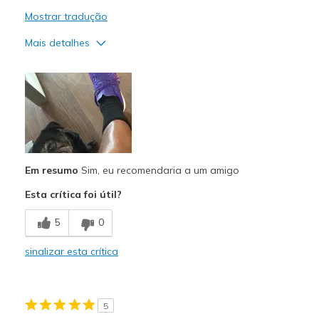
Mostrar tradução
Mais detalhes
Prós
Attractive Design
Comfortable
Stylish
Em resumo
Sim, eu recomendaria a um amigo
Width
Feels true to width
Sizing
Feels true to size
Esta crítica foi útil?
View On Shoes
I'm Really Into Shoes
5
0
sinalizar esta crítica
5