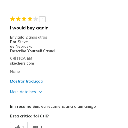
Contras
Color is too bright
4
No padding at heel
I would buy again
Plastic Feeling
Enviado
2 anos atras
Por
Steve
Melhores utilizações
de
Nebraska
Describe Yourself
Casual
Soccer
CRÍTICA EM
skechers.com
Width
Feels true to width
None
Sizing
Feels true to size
View On Shoes
Mostrar tradução
Shoes are for Wearing
Mais detalhes
Prós
Em resumo
Sim, eu recomendaria a um amigo
Attractive Design
Esta crítica foi útil?
Breathe Well
1
8