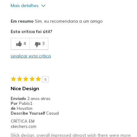
Mais detalhes
Width
Feels true to width
Em resumo
Sim, eu recomendaria a um amigo
Sizing
Feels true to size
Esta crítica foi útil?
4
3
sinalizar esta crítica
5
Nice Design
Enviado
2 anos atras
Por
Pablo1
de
Houston
Describe Yourself
Casual
CRÍTICA EM
skechers.com
Slick design, overall impressed almost wish there were more