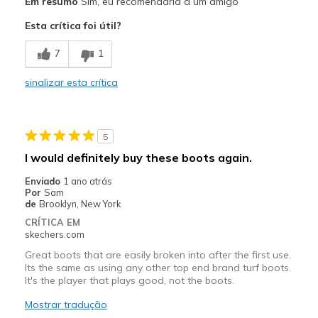
Em resumo
Sim, eu recomendaria a um amigo
Attractive Design
Esta crítica foi útil?
Breathe Well
7
1
Comfortable
sinalizar esta crítica
Stylish
Width
Feels true to width
5
Sizing
Feels true to size
I would definitely buy these boots again.
Enviado
1 ano atrás
Por
Sam
de
Brooklyn, New York
CRÍTICA EM
skechers.com
Great boots that are easily broken into after the first use.
Its the same as using any other top end brand turf boots.
It's the player that plays good, not the boots.
Mostrar tradução