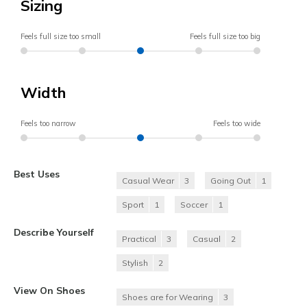
Sizing
Feels full size too small
Feels full size too big
Width
Feels too narrow
Feels too wide
Best Uses
Casual Wear
3
Going Out
1
Sport
1
Soccer
1
Describe Yourself
Practical
3
Casual
2
Stylish
2
View On Shoes
Shoes are for Wearing
3