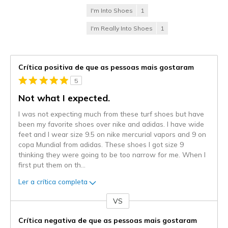
I'm Into Shoes
1
I'm Really Into Shoes
1
Crítica positiva de que as pessoas mais gostaram
5
Not what I expected.
I was not expecting much from these turf shoes but have
been my favorite shoes over nike and adidas. I have wide
feet and I wear size 9.5 on nike mercurial vapors and 9 on
copa Mundial from adidas. These shoes I got size 9
thinking they were going to be too narrow for me. When I
first put them on th
...
Ler a crítica completa
VS
Contra
Crítica negativa de que as pessoas mais gostaram