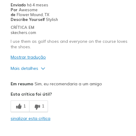
Enviado
há 4 meses
Por
Awesome
de
Flower Mound, TX
Describe Yourself
Stylish
CRÍTICA EM
skechers.com
I use them as golf shoes and everyone on the course loves
the shoes.
Mostrar tradução
Mais detalhes
Prós
Em resumo
Sim, eu recomendaria a um amigo
Attractive Design
Esta crítica foi útil?
Comfortable
1
1
Stylish
sinalizar esta crítica
Width
Feels true to width
Sizing
Feels true to size