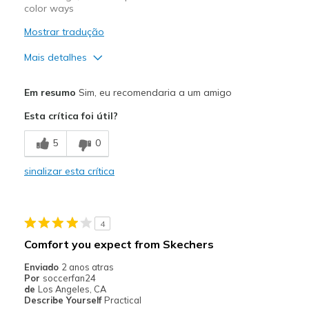
color ways
Mostrar tradução
Mais detalhes
Prós
Em resumo
Sim, eu recomendaria a um amigo
Attractive Design
Esta crítica foi útil?
Stylish
5
0
Contras
sinalizar esta crítica
Need Break In
Some1 with Wide feet would struggle wearing them
4
Melhores utilizações
Comfort you expect from Skechers
Casual Wear
Enviado
2 anos atras
Por
soccerfan24
Going Out
de
Los Angeles, CA
Describe Yourself
Practical