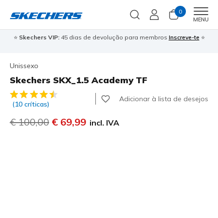
0
Men
MENU
⭐
Skechers VIP:
45 dias de devolução para membros
Inscreve-te
⭐

Unissexo
Skechers SKX_1.5 Academy TF
3$4 de 5 – Classificação do cliente
Adicionar à lista de desejos
(10 críticas)
Preço com desconto de
€ 100,00
para
€ 69,99
incl. IVA