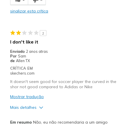
Comfortable
sinalizar esta crítica
Durable
Stylish
2
Melhores utilizações
I don't like it
Casual Wear
Enviado
2 anos atras
Por
Sam
Width
Feels true to width
de
Allen TX
Sizing
Feels true to size
CRÍTICA EM
skechers.com
View On Shoes
Shoes are for Wearing
It doesn't seem good for soccer player the curved in the
shor not good compared to Adidas or Nike
Mostrar tradução
Mais detalhes
Prós
Em resumo
Não, eu não recomendaria a um amigo
Stylish