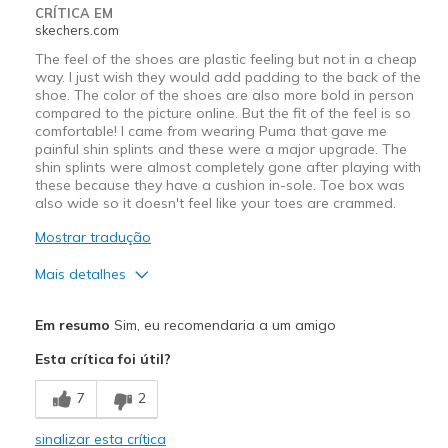
Sizing
Feels true to size
CRÍTICA EM
skechers.com
The feel of the shoes are plastic feeling but not in a cheap
way. I just wish they would add padding to the back of the
shoe. The color of the shoes are also more bold in person
compared to the picture online. But the fit of the feel is so
comfortable! I came from wearing Puma that gave me
painful shin splints and these were a major upgrade. The
shin splints were almost completely gone after playing with
these because they have a cushion in-sole. Toe box was
also wide so it doesn't feel like your toes are crammed.
Mostrar tradução
Mais detalhes
Prós
Em resumo
Sim, eu recomendaria a um amigo
Comfortable
Esta crítica foi útil?
Padded in-sole
7
2
Wide toe box
sinalizar esta crítica