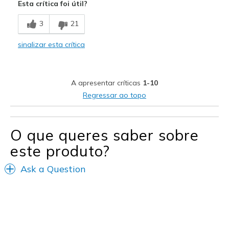
Esta crítica foi útil?
Contras
3
21
Wear Out Quickly
sinalizar esta crítica
Width
Feels too narrow
Sizing
Feels true to size
A apresentar críticas
1-10
Regressar ao topo
O que queres saber sobre
este produto?
Ask a Question