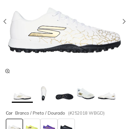
Cor
Branco / Preto / Dourado
(#
252018
WBGD
)