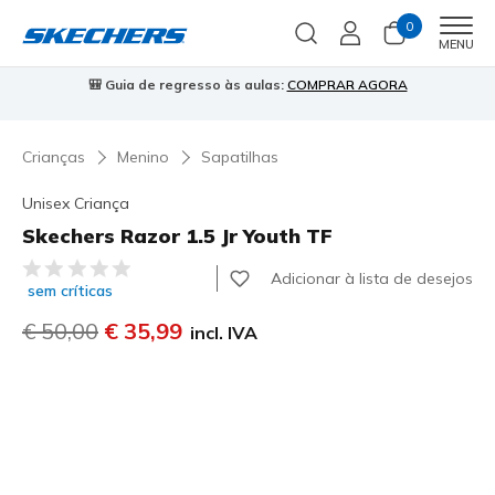
0
Men
MENU
🎒 Guia de regresso às aulas:
COMPRAR AGORA
⭐
Crianças
Menino
Sapatilhas
Unisex Criança
Skechers Razor 1.5 Jr Youth TF
4$2 de 5 – Classificação do cliente
Adicionar à lista de desejos
sem críticas
Preço com desconto de
€ 50,00
para
€ 35,99
incl. IVA