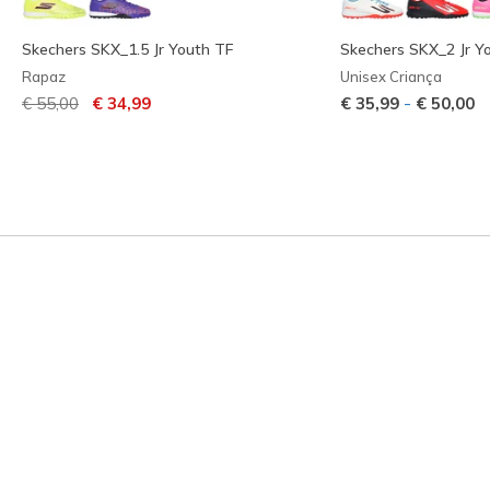
Skechers SKX_1.5 Jr Youth TF
Skechers SKX_2 Jr Y
Rapaz
Unisex Criança
Preço com desconto de
para
-
€ 55,00
€ 34,99
€ 35,99
€ 50,00