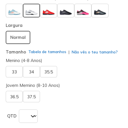
selecionado
Largura
Normal
Tamanho
Tabela de tamanhos
Não vês o teu tamanho?
Menino (4-8 Anos)
33
34
35.5
Jovem Memino (8-10 Anos)
36.5
37.5
QTD