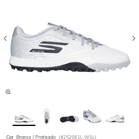
Cor
Branco / Prateado
(#
252061L
WSL
)