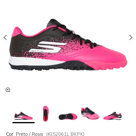
Cor
Preto / Rosa
(#
252061L
BKPK
)