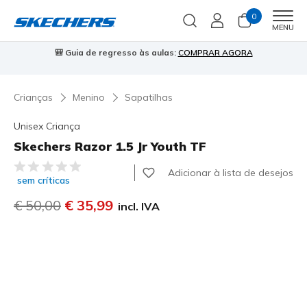
0
Men
MENU
a de regresso às aulas:
COMPRAR AGORA
⭐
Skechers VIP:
45 di
Crianças
Menino
Sapatilhas
Unisex Criança
Skechers Razor 1.5 Jr Youth TF
3$2 de 5 – Classificação do cliente
Adicionar à lista de desejos
sem críticas
Preço com desconto de
€ 50,00
para
€ 35,99
incl. IVA