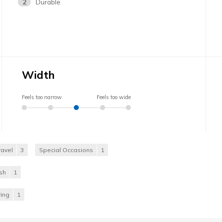
2
Durable
Width
Feels too narrow
Feels too wide
ravel
3
Special Occasions
1
ish
1
ing
1