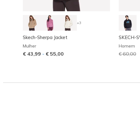
+3
Skech-Sherpa Jacket
SKECH-S
Mulher
Homem
€ 43,99
-
€ 55,00
Preço co
€ 60,00
p