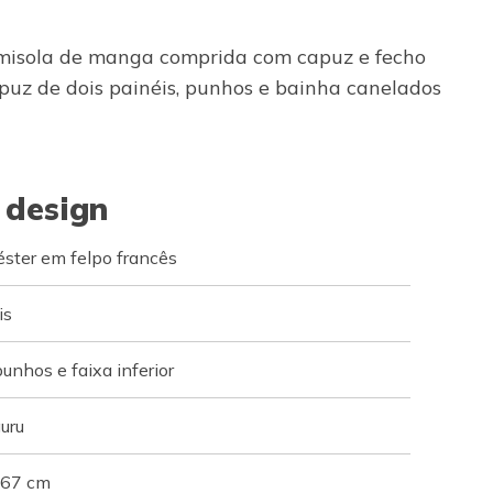
camisola de manga comprida com capuz e fecho
uz de dois painéis, punhos e bainha canelados
 design
ster em felpo francês
is
nhos e faixa inferior
guru
 67 cm