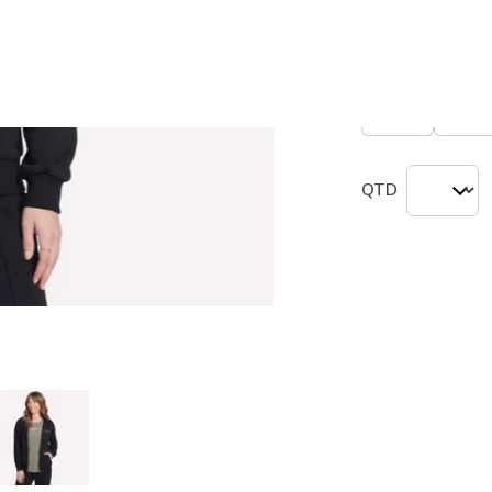
Tamanho
Não
XS
S
QTD