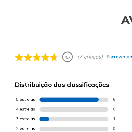
A
(7 críticas)
Escrever um
4.7
Distribuição das classificações
5 estrelas
6
4 estrelas
0
3 estrelas
1
2 estrelas
0