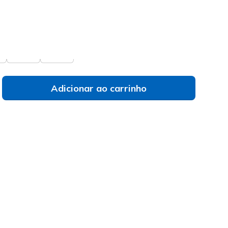
selecionado
 vês o teu tamanho?
M
L
Adicionar ao carrinho