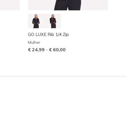
GO LUXE Rib 1/4 Zip
GO WA
Mulher
Mulher
€ 24,99
-
€ 60,00
€ 29,