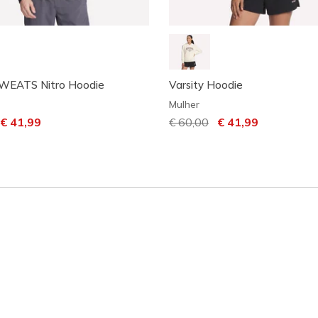
WEATS Nitro Hoodie
Varsity Hoodie
Mulher
m desconto de
ara
€ 41,99
Preço com desconto de
€ 60,00
para
€ 41,99