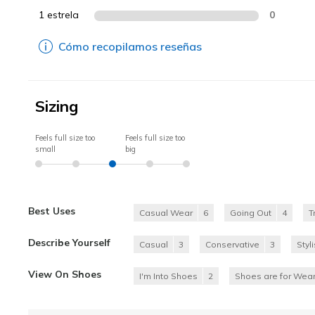
1 estrela
0
Cómo recopilamos reseñas
Sizing
Feels full size too
Feels full size too
small
big
Best Uses
Casual Wear
6
Going Out
4
T
Describe Yourself
Casual
3
Conservative
3
Styl
View On Shoes
I'm Into Shoes
2
Shoes are for Wear