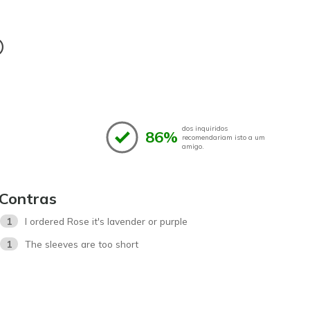
®
dos inquiridos
86%
recomendariam isto a um
amigo.
Contras
1
I ordered Rose it's lavender or purple
1
The sleeves are too short