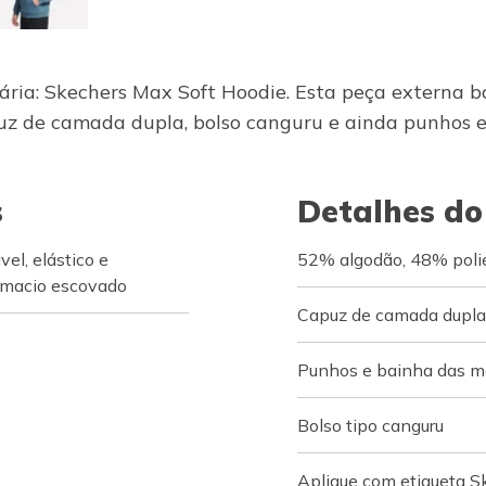
ária: Skechers Max Soft Hoodie. Esta peça externa b
de camada dupla, bolso canguru e ainda punhos e f
s
Detalhes do
l, elástico e
52% algodão, 48% poli
r macio escovado
Capuz de camada dupla
Punhos e bainha das m
Bolso tipo canguru
Aplique com etiqueta S