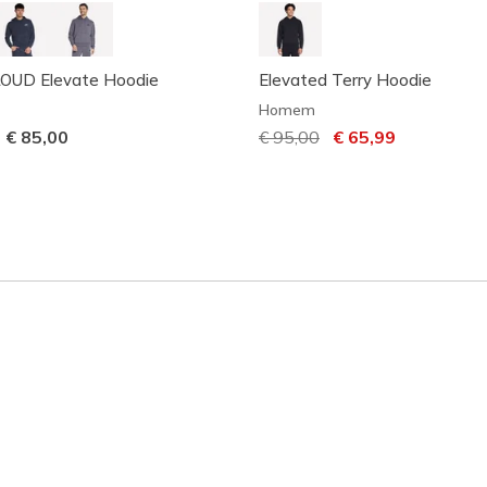
UD Elevate Hoodie
Elevated Terry Hoodie
Homem
-
€ 85,00
Preço com desconto de
€ 95,00
para
€ 65,99