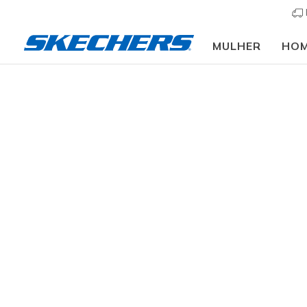
MULHER
HO
Vestuário
Homem
Casacos e Sobretudos