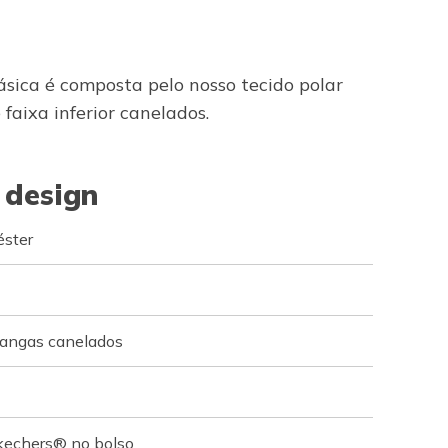
ásica é composta pelo nosso tecido polar
aixa inferior canelados.
 design
éster
angas canelados
kechers® no bolso