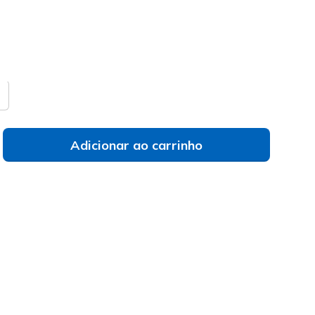
do
a de tamanhos
Não vês o teu tamanho?
Adicionar ao carrinho