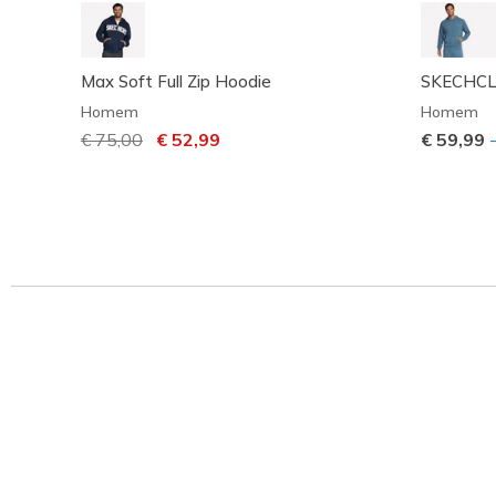
Max Soft Full Zip Hoodie
SKECHCLO
Homem
Homem
Preço com desconto de
€ 75,00
para
€ 52,99
€ 59,99