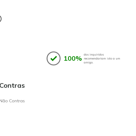
®
dos inquiridos
100%
recomendariam isto a um
amigo.
Contras
Não Contras