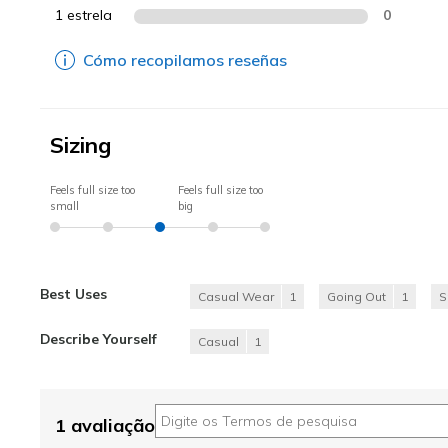
1 estrela
0
Cómo recopilamos reseñas
Sizing
Feels full size too
Feels full size too
small
big
Best Uses
Casual Wear
1
Going Out
1
S
Describe Yourself
Casual
1
1 avaliação