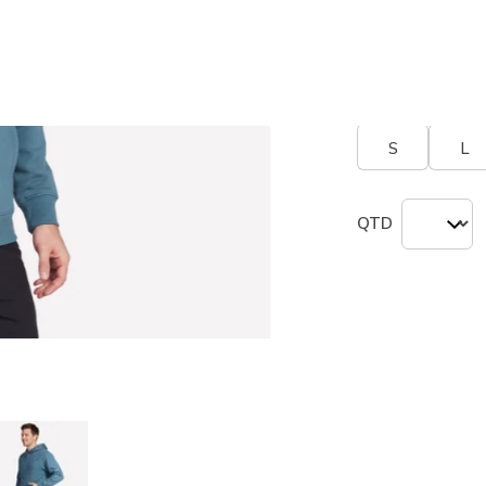
seleciona
Tamanho
Tabel
S
L
QTD