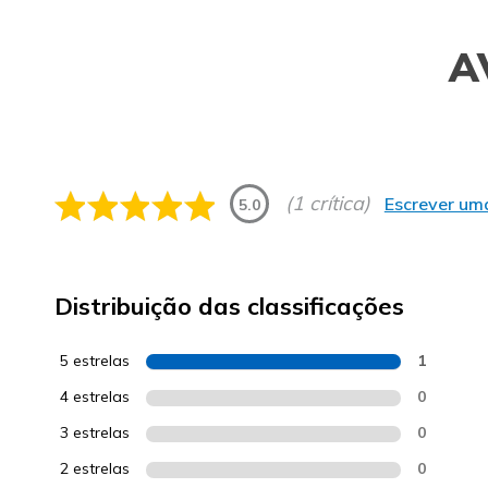
A
(1 crítica)
Escrever uma
5.0
Distribuição das classificações
5 estrelas
1
4 estrelas
0
3 estrelas
0
2 estrelas
0