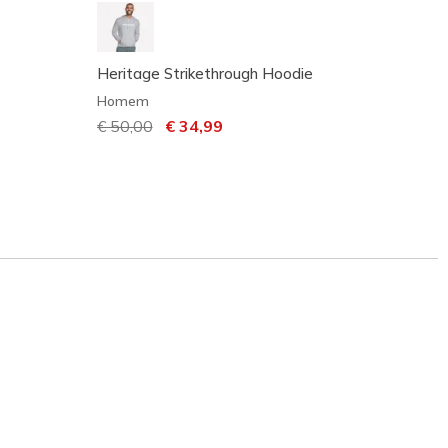
Heritage Strikethrough Hoodie
SKECH
Homem
Home
Preço com desconto de
€ 50,00
para
€ 34,99
Preço
€ 60,