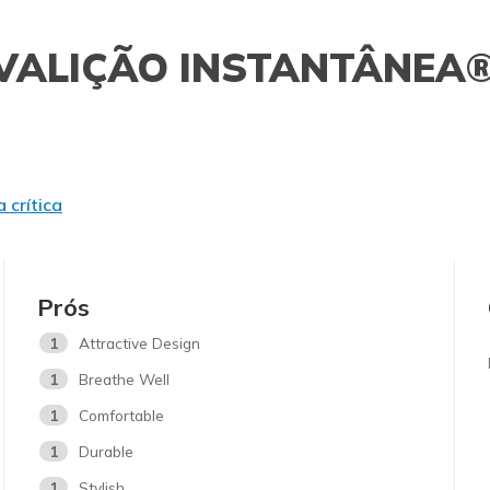
VALIÇÃO INSTANTÂNEA
 crítica
Prós
1
Attractive Design
1
Breathe Well
1
Comfortable
1
Durable
1
Stylish