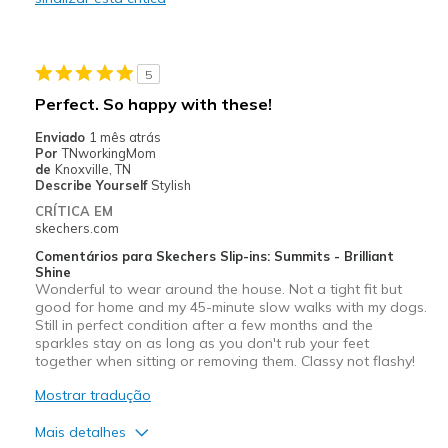
Width
Feels true to width
Sizing
Feels true to size
View On Shoes
Shoes are for Wearing
5
Perfect. So happy with these!
Enviado
1 mês atrás
Por
TNworkingMom
de
Knoxville, TN
Describe Yourself
Stylish
CRÍTICA EM
skechers.com
Comentários para Skechers Slip-ins: Summits - Brilliant
Shine
Wonderful to wear around the house. Not a tight fit but
good for home and my 45-minute slow walks with my dogs.
Still in perfect condition after a few months and the
sparkles stay on as long as you don't rub your feet
together when sitting or removing them. Classy not flashy!
Mostrar tradução
Mais detalhes