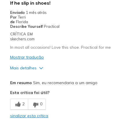
If he slip in shoes!
Going Out
Enviado
1 mês atrás
Por
Terri
Travel
de
Florida
Describe Yourself
Practical
Width
Feels true to width
CRÍTICA EM
skechers.com
Sizing
Feels half size too big
View On Shoes
Shoes are for Wearing
In most all occasions! Love this shoe. Practical for me
Mostrar tradução
Mais detalhes
Prós
Em resumo
Sim, eu recomendaria a um amigo
Attractive Design
Esta crítica foi útil?
Breathe Well
2
0
Comfortable
sinalizar esta crítica
Durable