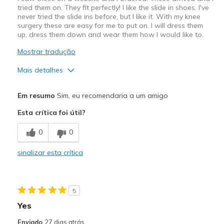
tried them on. They fit perfectly! I like the slide in shoes. I've
never tried the slide ins before, but I like it. With my knee
surgery these are easy for me to put on. I will dress them
up, dress them down and wear them how I would like to.
Mostrar tradução
Mais detalhes
Prós
Em resumo
Sim, eu recomendaria a um amigo
Attractive Design
Esta crítica foi útil?
Comfortable
0
0
Stylish
sinalizar esta crítica
Melhores utilizações
Casual Wear
5
Going Out
Yes
Special Occasions
Enviado
27 dias atrás