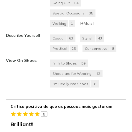
Going Out
64
Special Occasions
35
[+
Mais
]
Walking
1
Describe Yourself
Casual
63
Stylish
43
Practical
25
Conservative
8
View On Shoes
I'm Into Shoes
59
Shoes are for Wearing
42
I'm Really Into Shoes
31
Crítica positiva de que as pessoas mais gostaram
5
Brilliant!!