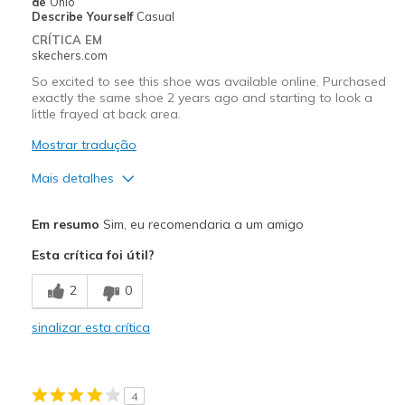
de
Ohio
Describe Yourself
Casual
CRÍTICA EM
skechers.com
So excited to see this shoe was available online. Purchased
exactly the same shoe 2 years ago and starting to look a
little frayed at back area.
Mostrar tradução
Mais detalhes
Prós
Em resumo
Sim, eu recomendaria a um amigo
Attractive Design
Esta crítica foi útil?
Breathe Well
2
0
Comfortable
sinalizar esta crítica
Durable
Stylish
4