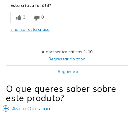
Esta crítica foi útil?
Breathe Well
3
0
Comfortable
sinalizar esta crítica
Durable
Stylin
A apresentar críticas
1-10
Stylish
Regressar ao topo
Melhores utilizações
Seguinte
»
Casual Wear
O que queres saber sobre
Going Out
este produto?
Travel
Ask a Question
Width
Feels true to width
Sizing
Feels true to size
View On Shoes
I'm Really Into Shoes