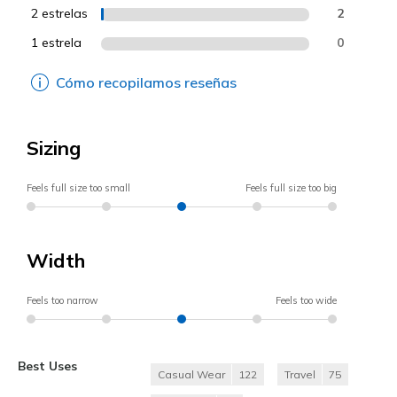
2 estrelas
2
1 estrela
0
Cómo recopilamos reseñas
Sizing
Feels full size too small
Feels full size too big
Width
Feels too narrow
Feels too wide
Best Uses
Casual Wear
122
Travel
75