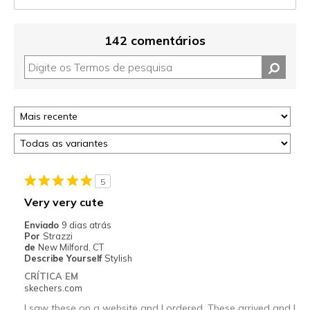
142 comentários
5
Very very cute
Enviado
9 dias atrás
Por
Strazzi
de
New Milford, CT
Describe Yourself
Stylish
CRÍTICA EM
skechers.com
I saw these on a website and I ordered. These arrived and I