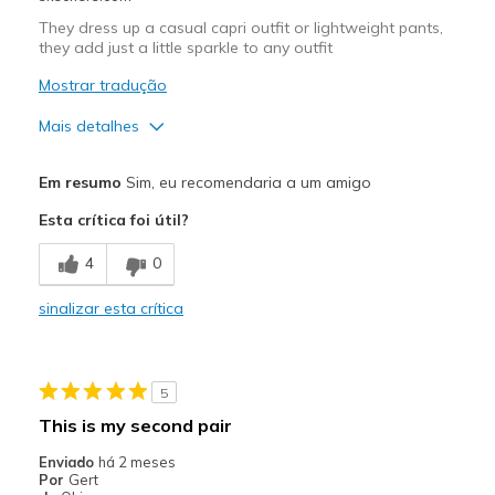
Travel
They dress up a casual capri outfit or lightweight pants,
they add just a little sparkle to any outfit
Width
Feels true to width
Sizing
Feels half size too big
Mostrar tradução
View On Shoes
I'm Into Shoes
Mais detalhes
Prós
Em resumo
Sim, eu recomendaria a um amigo
Attractive Design
Esta crítica foi útil?
Melhores utilizações
4
0
Casual Wear
sinalizar esta crítica
Going Out
Width
Feels true to width
5
Sizing
Feels true to size
This is my second pair
Enviado
há 2 meses
Por
Gert