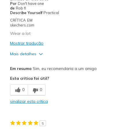
Por
Don't have one
Travel
de
Rob fl
Describe Yourself
Practical
Width
Feels true to width
CRÍTICA EM
skechers.com
Sizing
Feels true to size
View On Shoes
I'm Into Shoes
Wear a lot
Mostrar tradução
Mais detalhes
Prós
Em resumo
Sim, eu recomendaria a um amigo
Attractive Design
Esta crítica foi útil?
Comfortable
0
0
Durable
sinalizar esta crítica
Stylish
Melhores utilizações
5
Casual Wear