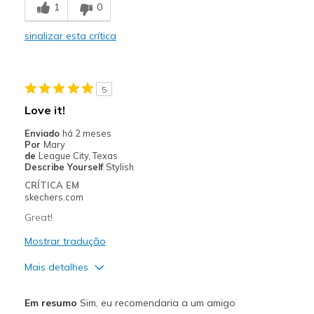
1
0
Comfortable
sinalizar esta crítica
Durable
Stylish
5
Melhores utilizações
Love it!
Bought to take to hospital for my knee replaceme
Enviado
há 2 meses
Por
Mary
Width
Feels true to width
de
League City, Texas
Describe Yourself
Stylish
Sizing
Feels full size too big
CRÍTICA EM
View On Shoes
I'm Really Into Shoes
skechers.com
Great!
Mostrar tradução
Mais detalhes
Prós
Em resumo
Sim, eu recomendaria a um amigo
Attractive Design