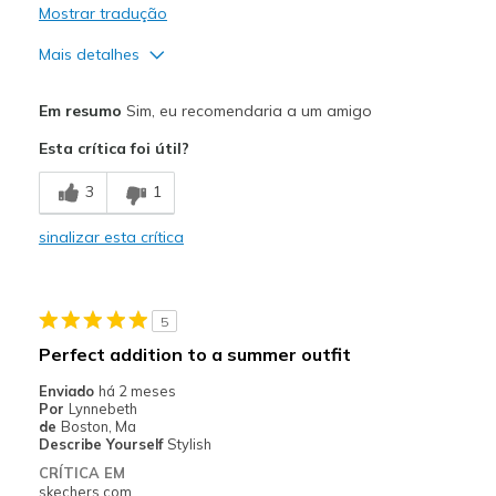
Mostrar tradução
Mais detalhes
Prós
Em resumo
Sim, eu recomendaria a um amigo
Attractive Design
Esta crítica foi útil?
Breathe Well
3
1
Comfortable
sinalizar esta crítica
Durable
Stylish
5
Melhores utilizações
Perfect addition to a summer outfit
Casual Wear
Enviado
há 2 meses
Por
Lynnebeth
Going Out
de
Boston, Ma
Describe Yourself
Stylish
Special Occasions
CRÍTICA EM
skechers.com