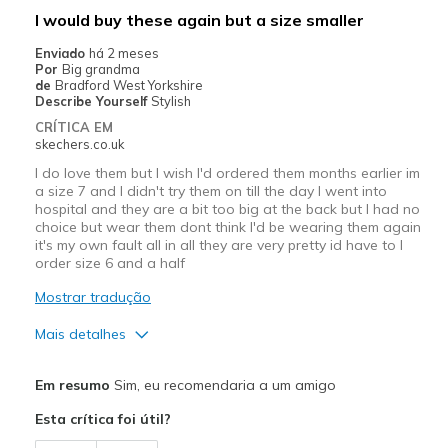
Melhores utilizações
I would buy these again but a size smaller
Casual Wear
Enviado
há 2 meses
Por
Big grandma
Going Out
de
Bradford West Yorkshire
Describe Yourself
Stylish
Travel
CRÍTICA EM
skechers.co.uk
Width
Feels true to width
I do love them but I wish I'd ordered them months earlier im
Sizing
Feels true to size
a size 7 and I didn't try them on till the day I went into
hospital and they are a bit too big at the back but I had no
View On Shoes
Shoes are for Wearing
choice but wear them dont think I'd be wearing them again
it's my own fault all in all they are very pretty id have to I
order size 6 and a half
Mostrar tradução
Mais detalhes
Prós
Em resumo
Sim, eu recomendaria a um amigo
Attractive Design
Esta crítica foi útil?
Breathe Well