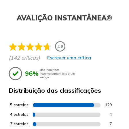
AVALIÇÃO INSTANTÂNEA®
4.8
(142 críticas)
Escrever uma crítica
dos inquiridos
96%
recomendariam isto a um
amigo.
Distribuição das classificações
5 estrelas
129
4 estrelas
4
3 estrelas
7