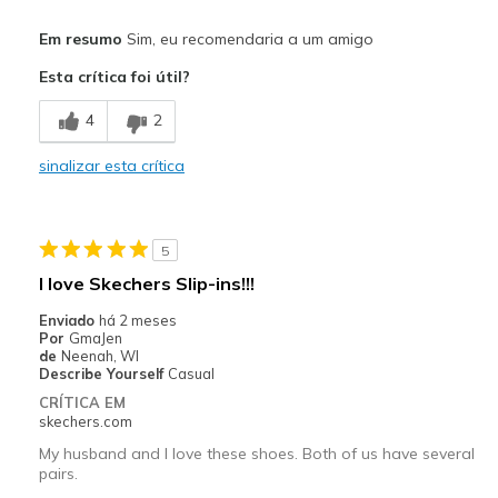
Prós
Em resumo
Sim, eu recomendaria a um amigo
Attractive Design
Esta crítica foi útil?
Comfortable
4
2
Durable
sinalizar esta crítica
Stylish
Melhores utilizações
5
Casual Wear
I love Skechers Slip-ins!!!
Walking
Enviado
há 2 meses
Por
GmaJen
Width
Feels true to width
de
Neenah, WI
Describe Yourself
Casual
Sizing
Feels true to size
CRÍTICA EM
View On Shoes
I'm Really Into Shoes
skechers.com
My husband and I love these shoes. Both of us have several
pairs.