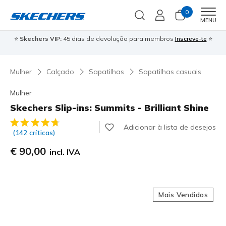
0
Men
MENU
⭐
Skechers VIP:
45 dias de devolução para membros
Inscreve-te
⭐

Mulher
Calçado
Sapatilhas
Sapatilhas casuais
Mulher
Skechers Slip-ins: Summits - Brilliant Shine
4$5 de 5 – Classificação do cliente
Adicionar à lista de desejos
(142 críticas)
€ 90,00
incl. IVA
Mais Vendidos