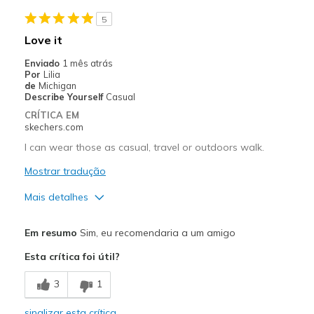
Stylish
5
Contras
Love it
Need Break In
Enviado
1 mês atrás
Por
Lilia
Melhores utilizações
de
Michigan
Describe Yourself
Casual
Casual Wear
CRÍTICA EM
skechers.com
Going Out
I can wear those as casual, travel or outdoors walk.
Special Occasions
Mostrar tradução
Travel
Mais detalhes
Width
Feels too narrow
Prós
Em resumo
Sim, eu recomendaria a um amigo
Sizing
Feels true to size
Comfortable
View On Shoes
Shoes are for Wearing
Esta crítica foi útil?
Melhores utilizações
3
1
Casual Wear
sinalizar esta crítica