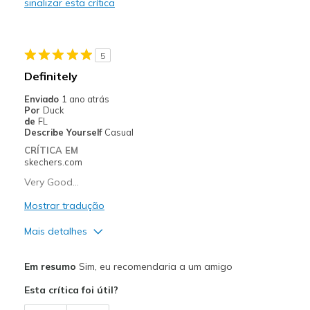
sinalizar esta crítica
Durable
Stylish
5
Melhores utilizações
Definitely
Casual Wear
Enviado
1 ano atrás
Por
Duck
Going Out
de
FL
Describe Yourself
Casual
Travel
CRÍTICA EM
skechers.com
Width
Feels true to width
Very Good...
Sizing
Feels true to size
Mostrar tradução
View On Shoes
I'm Into Shoes
Mais detalhes
Prós
Em resumo
Sim, eu recomendaria a um amigo
Attractive Design
Esta crítica foi útil?
Breathe Well