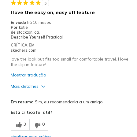
5
I love the easy on, easy off feature
Enviado
há 10 meses
Por
katie
de
stockton, ca.
Describe Yourself
Practical
CRÍTICA EM
skechers.com
love the look but fits too small for comfortable travel. I love
the slip in feature!
Mostrar tradução
Mais detalhes
Prós
Em resumo
Sim, eu recomendaria a um amigo
Breathe Well
Esta crítica foi útil?
Comfortable
3
0
Durable
sinalizar esta crítica