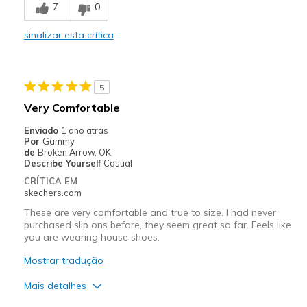
7
0
Comfortable
sinalizar esta crítica
Durable
Stylish
5
Melhores utilizações
Very Comfortable
Casual Wear
Enviado
1 ano atrás
Por
Gammy
Width
Feels true to width
de
Broken Arrow, OK
Describe Yourself
Casual
Sizing
Feels true to size
CRÍTICA EM
View On Shoes
Shoes are for Wearing
skechers.com
These are very comfortable and true to size. I had never
purchased slip ons before, they seem great so far. Feels like
you are wearing house shoes.
Mostrar tradução
Mais detalhes