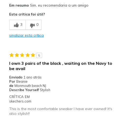
Prós
Em resumo
Sim, eu recomendaria a um amigo
Attractive Design
Esta crítica foi útil?
Breathe Well
3
0
Comfortable
sinalizar esta crítica
Stylish
Melhores utilizações
5
Casual Wear
I own 3 pairs of the black , waiting on the Navy to
be avail
Travel
Enviado
1 ano atrás
Width
Feels true to width
Por
Beanie
de
Monmouth beach NJ
Sizing
Feels true to size
Describe Yourself
Stylish
View On Shoes
Shoes are for Wearing
CRÍTICA EM
skechers.com
This is the most comfortable sneaker I have ever owned! It's
also stylish!!