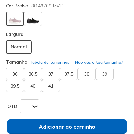
Cor
Malva
(#
149709
MVE
)
selecionado
Largura
Normal
Tamanho
Tabela de tamanhos
Não vês o teu tamanho?
36
36.5
37
37.5
38
39
39.5
40
41
QTD
Adicionar ao carrinho