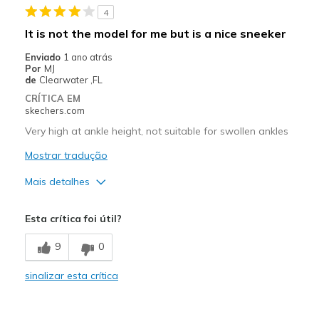
4
It is not the model for me but is a nice sneeker
Enviado
1 ano atrás
Por
MJ
de
Clearwater ,FL
CRÍTICA EM
skechers.com
Very high at ankle height, not suitable for swollen ankles
Mostrar tradução
Mais detalhes
Prós
Esta crítica foi útil?
Attractive Design
9
0
sinalizar esta crítica