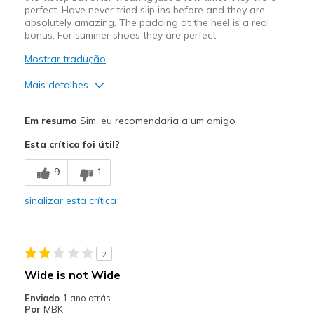
perfect. Have never tried slip ins before and they are
absolutely amazing. The padding at the heel is a real
bonus. For summer shoes they are perfect.
Mostrar tradução
Mais detalhes
Prós
Em resumo
Sim, eu recomendaria a um amigo
Attractive Design
Esta crítica foi útil?
Breathe Well
9
1
Comfortable
sinalizar esta crítica
Durable
Stylish
2
Melhores utilizações
Wide is not Wide
Casual Wear
Enviado
1 ano atrás
Por
MBK