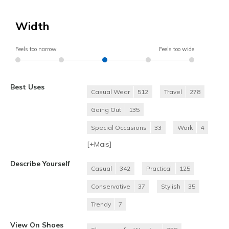
Width
Feels too narrow
Feels too wide
Best Uses
Casual Wear
512
Travel
278
Going Out
135
Special Occasions
33
Work
4
[+
Mais
]
Describe Yourself
Casual
342
Practical
125
Conservative
37
Stylish
35
Trendy
7
View On Shoes