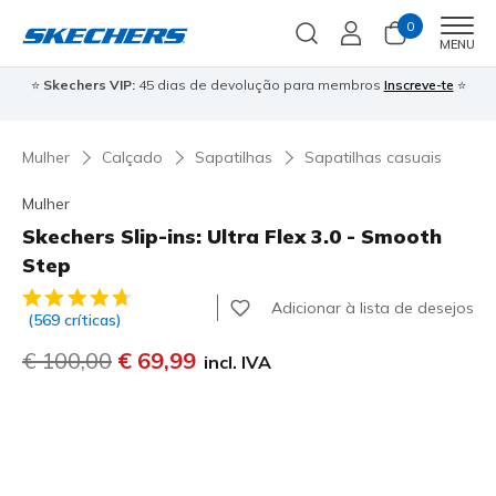
0
Men
MENU
⭐
Skechers VIP:
45 dias de devolução para membros
Inscreve-te
⭐

Mulher
Calçado
Sapatilhas
Sapatilhas casuais
Mulher
Skechers Slip-ins: Ultra Flex 3.0 - Smooth
Step
3$9 de 5 – Classificação do cliente
Adicionar à lista de desejos
(569 críticas)
Preço com desconto de
€ 100,00
para
€ 69,99
incl. IVA