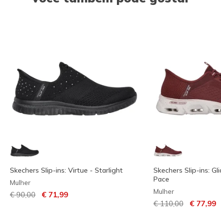
Skechers Slip-ins: Virtue - Starlight
Skechers Slip-ins: Gl
Pace
Mulher
Mulher
Preço com desconto de
para
€ 90,00
€ 71,99
Preço com descont
para
€ 110,00
€ 77,99