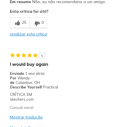
Em resumo
Não, eu não recomendaria a um amigo
Sizing
Feels full size too small
Esta crítica foi útil?
View On Shoes
Shoes are for Wearing
25
0
sinalizar esta crítica
5
I would buy again
Enviado
1 ano atrás
Por
Wendy
de
Columbus, OH
Describe Yourself
Practical
CRÍTICA EM
skechers.com
Casual weat
Mostrar tradução