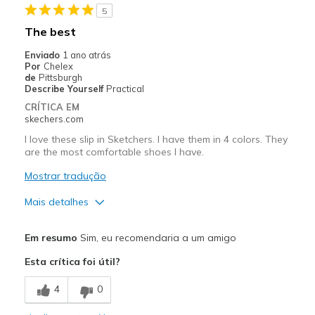
5
The best
Enviado
1 ano atrás
Por
Chelex
de
Pittsburgh
Describe Yourself
Practical
CRÍTICA EM
skechers.com
I love these slip in Sketchers. I have them in 4 colors. They
are the most comfortable shoes I have.
Mostrar tradução
Mais detalhes
Prós
Em resumo
Sim, eu recomendaria a um amigo
Attractive Design
Esta crítica foi útil?
Breathe Well
4
0
Comfortable