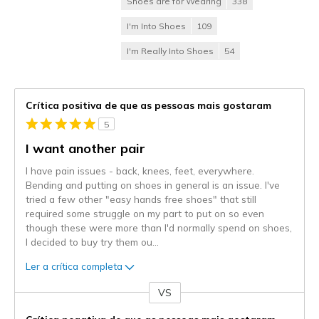
Shoes are for Wearing
338
I'm Into Shoes
109
I'm Really Into Shoes
54
Crítica positiva de que as pessoas mais gostaram
5
I want another pair
I have pain issues - back, knees, feet, everywhere.
Bending and putting on shoes in general is an issue. I've
tried a few other "easy hands free shoes" that still
required some struggle on my part to put on so even
though these were more than I'd normally spend on shoes,
I decided to buy try them ou
...
Ler a crítica completa
VS
Contra