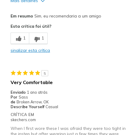
Mais detalhes
Prós
Em resumo
Sim, eu recomendaria a um amigo
Comfortable
Esta crítica foi útil?
Contras
1
1
Wear Out Quickly
sinalizar esta crítica
Melhores utilizações
Casual Wear
5
Width
Feels true to width
Very Comfortable
Sizing
Feels true to size
Enviado
1 ano atrás
View On Shoes
Shoes are for Wearing
Por
Sass
de
Broken Arrow, OK
Describe Yourself
Casual
CRÍTICA EM
skechers.com
When I first wore these I was afraid they were too tight in
the instep but after wearing just a few times they were