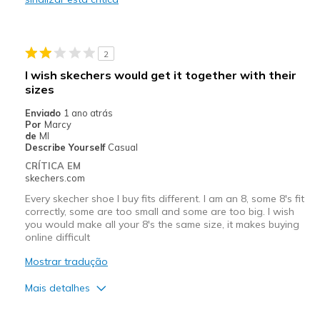
Melhores utilizações
Casual Wear
2
Travel
I wish skechers would get it together with their
sizes
Width
Feels true to width
Sizing
Feels half size too small
Enviado
1 ano atrás
Por
Marcy
View On Shoes
Shoes are for Wearing
de
MI
Describe Yourself
Casual
CRÍTICA EM
skechers.com
Every skecher shoe I buy fits different. I am an 8, some 8's fit
correctly, some are too small and some are too big. I wish
you would make all your 8's the same size, it makes buying
online difficult
Mostrar tradução
Mais detalhes
Width
Feels too narrow