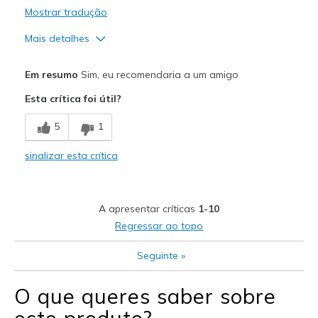
Mostrar tradução
Mais detalhes
Prós
Em resumo
Sim, eu recomendaria a um amigo
Comfortable
Esta crítica foi útil?
The best style & comfort.!! A must have !!
5
1
Melhores utilizações
sinalizar esta crítica
Casual Wear
Going Out
A apresentar críticas
1-10
Travel
Regressar ao topo
Width
Feels true to width
Seguinte
»
Sizing
Feels true to size
View On Shoes
Shoes are for Wearing
O que queres saber sobre