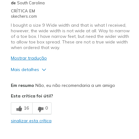
Travel
de
South Carolina
CRÍTICA EM
Width
Feels true to width
skechers.com
Sizing
Feels true to size
I bought a size 9 Wide width and that is what I received,
View On Shoes
Shoes are for Wearing
however, the wide width is not wide at all. Way to narrow
of a toe box. I have narrow feet, but need the wider width
to allow toe box spread. These are not a true wide width
when ordered that way.
Mostrar tradução
Mais detalhes
Width
Feels too narrow
Em resumo
Não, eu não recomendaria a um amigo
Sizing
Feels half size too small
Esta crítica foi útil?
16
0
sinalizar esta crítica