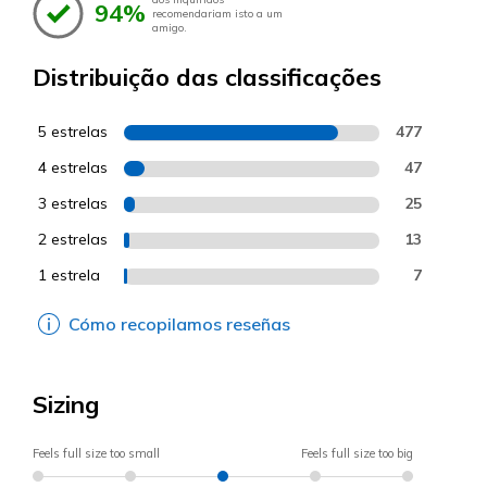
94%
recomendariam isto a um
amigo.
Distribuição das classificações
5 estrelas
477
4 estrelas
47
3 estrelas
25
2 estrelas
13
1 estrela
7
Cómo recopilamos reseñas
Sizing
Feels full size too small
Feels full size too big