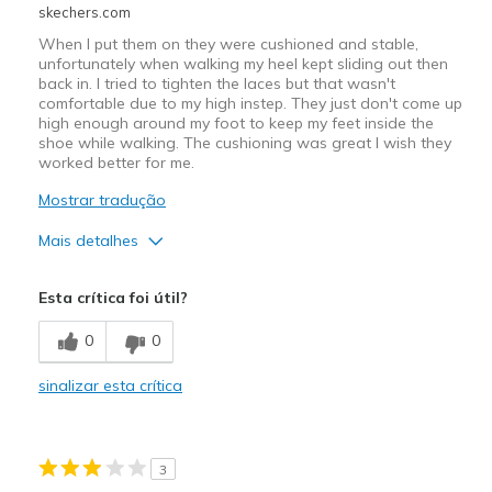
skechers.com
When I put them on they were cushioned and stable,
unfortunately when walking my heel kept sliding out then
back in. I tried to tighten the laces but that wasn't
comfortable due to my high instep. They just don't come up
high enough around my foot to keep my feet inside the
shoe while walking. The cushioning was great I wish they
worked better for me.
Mostrar tradução
Mais detalhes
Width
Feels true to width
Esta crítica foi útil?
Sizing
Feels true to size
View On Shoes
Shoes are for Wearing
0
0
sinalizar esta crítica
3