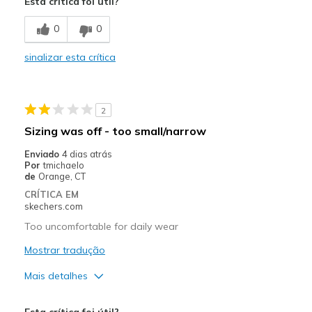
Esta crítica foi útil?
Comfortable
0
0
Durable
sinalizar esta crítica
Stylish
Melhores utilizações
2
Casual Wear
Sizing was off - too small/narrow
Width
Feels true to width
Enviado
4 dias atrás
Por
tmichaelo
Sizing
Feels true to size
de
Orange, CT
View On Shoes
Shoes are for Wearing
CRÍTICA EM
skechers.com
Too uncomfortable for daily wear
Mostrar tradução
Mais detalhes
Prós
Esta crítica foi útil?