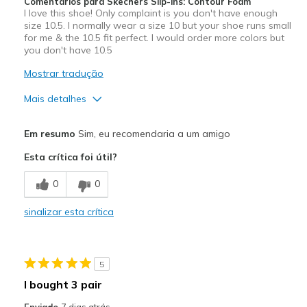
View On Shoes
I'm Really Into Shoes
Comentários para Skechers Slip-ins: Contour Foam
I love this shoe! Only complaint is you don't have enough
size 10.5. I normally wear a size 10 but your shoe runs small
for me & the 10.5 fit perfect. I would order more colors but
you don't have 10.5
Mostrar tradução
Mais detalhes
Prós
Em resumo
Sim, eu recomendaria a um amigo
Attractive Design
Esta crítica foi útil?
Breathe Well
0
0
Comfortable
sinalizar esta crítica
Durable
Stylish
5
Contras
I bought 3 pair
Not enough 10.5 size in women's
Enviado
7 dias atrás