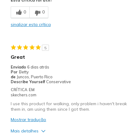
Attractive Design
0
0
Width
Feels too narrow
sinalizar esta crítica
Sizing
Feels full size too small
5
Great
Enviado
6 dias atrás
Por
Betty
de
Juncos, Puerto Rico
Describe Yourself
Conservative
CRÍTICA EM
skechers.com
I use this product for walking, only problem i haven't break
them in, am using them since I got them.
Mostrar tradução
Mais detalhes