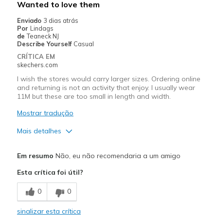
Wanted to love them
Enviado
3 dias atrás
Por
Lindags
de
Teaneck NJ
Describe Yourself
Casual
CRÍTICA EM
skechers.com
I wish the stores would carry larger sizes. Ordering online
and returning is not an activity that enjoy. I usually wear
11M but these are too small in length and width.
Mostrar tradução
Mais detalhes
Prós
Em resumo
Não, eu não recomendaria a um amigo
Attractive Design
Esta crítica foi útil?
Stylish
0
0
Melhores utilizações
sinalizar esta crítica
Casual Wear