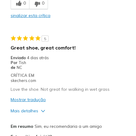
0
0
Comfortable
sinalizar esta crítica
Durable
Stylish
5
Melhores utilizações
Great shoe, great comfort!
Casual Wear
Enviado
4 dias atrás
Por
Tish
Going Out
de
NC
CRÍTICA EM
Travel
skechers.com
Love the shoe. Not great for walking in wet grass
Width
Feels true to width
Sizing
Feels true to size
Mostrar tradução
View On Shoes
I'm Really Into Shoes
Mais detalhes
Prós
Em resumo
Sim, eu recomendaria a um amigo
Breathe Well