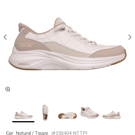
Cor
Natural / Taupe
(#
150404
NTTP
)