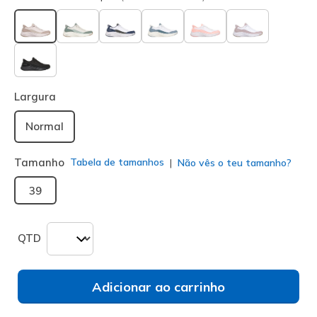
selecionado
Largura
Normal
Tamanho
Tabela de tamanhos
Não vês o teu tamanho?
39
QTD
Adicionar ao carrinho