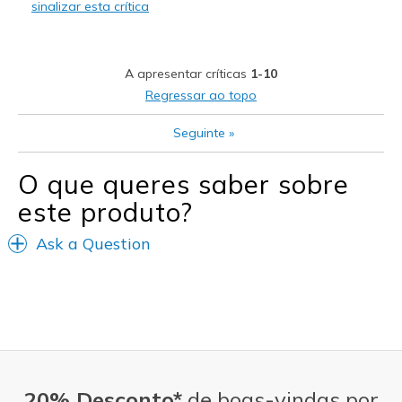
sinalizar esta crítica
Stylish
Melhores utilizações
A apresentar críticas
1-10
Casual Wear
Regressar ao topo
Travel
Seguinte
»
Width
Feels true to width
O que queres saber sobre
Sizing
Feels true to size
este produto?
View On Shoes
I'm Really Into Shoes
Ask a Question
20% Desconto*
de boas-vindas por