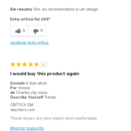
Prós
Em resumo
Sim, eu recomendaria a um amigo
Comfortable
Esta crítica foi útil?
Contras
0
0
Need Break In
sinalizar esta crítica
Poor Cushioning
Melhores utilizações
5
Walking
I would buy this product again
Width
Feels too narrow
Enviado
6 dias atrás
Sizing
Feels true to size
Por
Vonnie
de
Charles city, iowa
View On Shoes
Shoes are for Wearing
Describe Yourself
Trendy
CRÍTICA EM
skechers.com
These shoes are very stylish and comfortable
Mostrar tradução