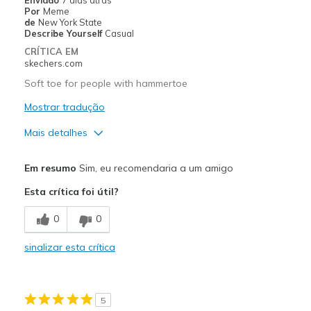
Por
Meme
Melhores utilizações
de
New York State
Describe Yourself
Casual
Casual Wear
CRÍTICA EM
skechers.com
Width
Feels true to width
Soft toe for people with hammertoe
Sizing
Feels true to size
View On Shoes
Mostrar tradução
Shoes are for Wearing
Mais detalhes
Prós
Em resumo
Sim, eu recomendaria a um amigo
Attractive Design
Esta crítica foi útil?
Breathe Well
0
0
Comfortable
sinalizar esta crítica
Durable
Stylish
5