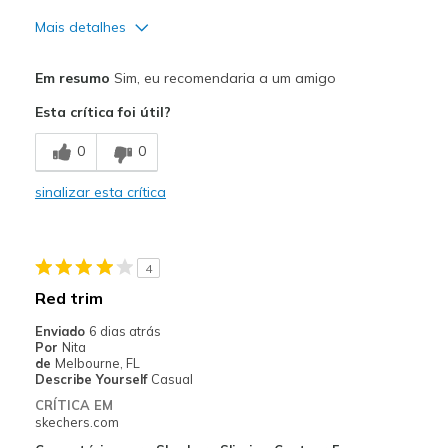
Mais detalhes
Prós
Em resumo
Sim, eu recomendaria a um amigo
Attractive Design
Esta crítica foi útil?
Breathe Well
0
0
Comfortable
sinalizar esta crítica
Durable
Stylish
4
Melhores utilizações
Red trim
Casual Wear
Enviado
6 dias atrás
Por
Nita
Travel
de
Melbourne, FL
Describe Yourself
Casual
Width
Feels true to width
CRÍTICA EM
skechers.com
Sizing
Feels true to size