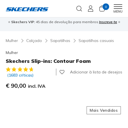
0
Men
MENU
⭐
Skechers VIP:
45 dias de devolução para membros
Inscreve-te
⭐

Mulher
Calçado
Sapatilhas
Sapatilhas casuais
Mulher
Skechers Slip-ins: Contour Foam
4$3 de 5 – Classificação do cliente
Adicionar à lista de desejos
(1683 críticas)
€ 90,00
incl. IVA
Mais Vendidos