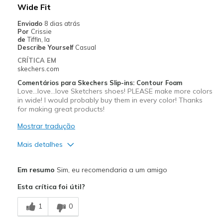
Contras
Wide Fit
Most comfortable sneaker ever for foot problems
Enviado
8 dias atrás
Por
Crissie
Melhores utilizações
de
Tiffin, Ia
Describe Yourself
Casual
Casual Wear
CRÍTICA EM
skechers.com
Width
Feels true to width
Comentários para Skechers Slip-ins: Contour Foam
Sizing
Feels true to size
Love...love...love Sketchers shoes! PLEASE make more colors
View On Shoes
in wide! I would probably buy them in every color! Thanks
Shoes are for Wearing
for making great products!
Mostrar tradução
Mais detalhes
Prós
Em resumo
Sim, eu recomendaria a um amigo
Attractive Design
Esta crítica foi útil?
Comfortable
1
0
Durable