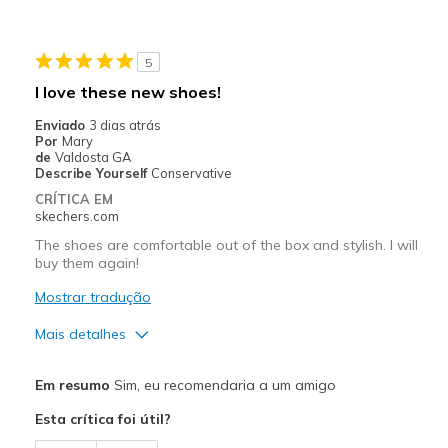
Travel
5
Width
Feels too narrow
I love these new shoes!
Sizing
Feels full size too small
Enviado
3 dias atrás
View On Shoes
Shoes are for Wearing
Por
Mary
de
Valdosta GA
Describe Yourself
Conservative
CRÍTICA EM
skechers.com
The shoes are comfortable out of the box and stylish. I will
buy them again!
Mostrar tradução
Mais detalhes
Prós
Em resumo
Sim, eu recomendaria a um amigo
Attractive Design
Esta crítica foi útil?
Breathe Well