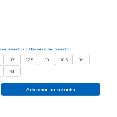
do
a de tamanhos
Não vês o teu tamanho?
37
37.5
38
38.5
39
41
Adicionar ao carrinho