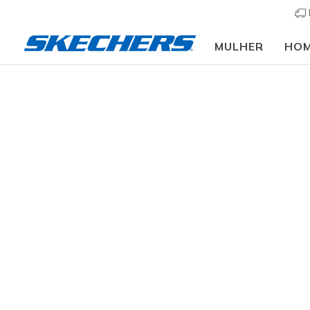
MULHER
HO
Mulher
Calçado
Sapatilhas
Sapatilhas casu