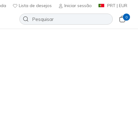
uda
Lista de desejos
Iniciar sessão
PRT | EUR
0
e Pro 2.0 - Brilliant Shimmer
Adicionar à lista de desejos
6 críticas)
icação do cliente
ncl. IVA
sa Gold
(#
150629
WTRG
)