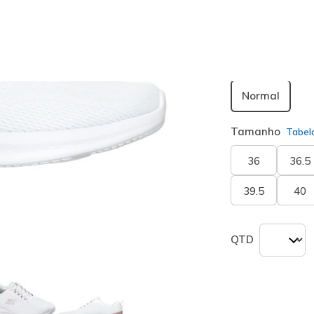
seleciona
Largura
Normal
Tamanho
Tabel
36
36.5
39.5
40
QTD