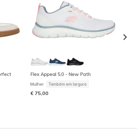
erfect
Flex Appeal 5.0 - New Path
Arch F
Mulher
Mulher
Também em largura
€ 75,
€ 75,00