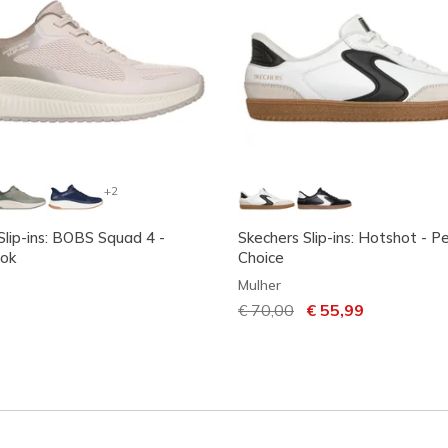
+2
Slip-ins: BOBS Squad 4 -
Skechers Slip-ins: Hotshot - P
ook
Choice
Mulher
Preço com desconto de
€ 70,00
para
€ 55,99