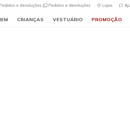
Pedidos e devoluções
Pedidos e devoluções
Lojas
Aj
MEM
CRIANÇAS
VESTUÁRIO
PROMOÇÃO
⭐
Skechers VIP:
45 dias de devolução para membros
Inscreve-te
⭐
ais
Mulher
Skech-Lit
(
5 de 5 – Classif
€ 70,00
i
Cor
Branco / Ro