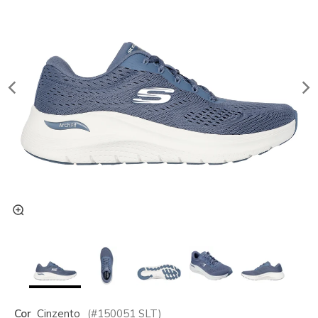
Cor
Cinzento
(#
150051
SLT
)