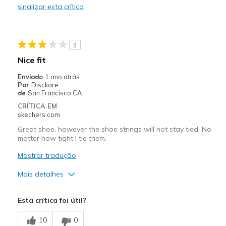
sinalizar esta crítica
Contras
Not good for slip resistance
3
Melhores utilizações
Nice fit
Work
Enviado
1 ano atrás
Por
Disckare
Width
Feels true to width
de
San Francisco CA
Sizing
Feels true to size
CRÍTICA EM
skechers.com
View On Shoes
I'm Into Shoes
Great shoe, however the shoe strings will not stay tied. No
matter how tight I tie them.
Mostrar tradução
Mais detalhes
Prós
Esta crítica foi útil?
Attractive Design
10
0