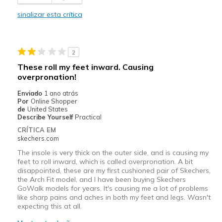
Breathe Well
sinalizar esta crítica
Comfortable
Durable
2
Stylish
These roll my feet inward. Causing
overpronation!
Contras
Enviado
Shoe strings will not stay tied, no matter how t
1 ano atrás
Por
Online Shopper
de
United States
Melhores utilizações
Describe Yourself
Practical
Casual Wear
CRÍTICA EM
skechers.com
Width
Feels true to width
The insole is very thick on the outer side, and is causing my
feet to roll inward, which is called overpronation. A bit
Sizing
Feels true to size
disappointed, these are my first cushioned pair of Skechers,
View On Shoes
Shoes are for Wearing
the Arch Fit model, and I have been buying Skechers
GoWalk models for years. It's causing me a lot of problems
like sharp pains and aches in both my feet and legs. Wasn't
expecting this at all.