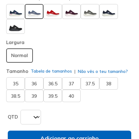
selecionado
Largura
Normal
Tamanho
Tabela de tamanhos
Não vês o teu tamanho?
35
36
36.5
37
37.5
38
38.5
39
39.5
40
QTD
Adicionar ao carrinho