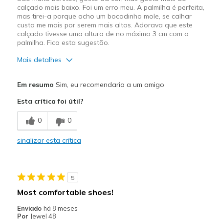
calçado mais baixo. Foi um erro meu. A palmilha é perfeita,
mas tirei-a porque acho um bocadinho mole, se calhar
custa me mais por serem mais altos. Adorava que este
calçado tivesse uma altura de no máximo 3 cm com a
palmilha. Fica esta sugestão.
Mais detalhes
Prós
Em resumo
Sim, eu recomendaria a um amigo
Com estilo
Esta crítica foi útil?
Confortáveis
0
0
Design atraente
sinalizar esta crítica
Os melhores
Calçado casual, Calçado para o
usos
emprego, Calçado para ocasiões
especiais, Calçado para sair
5
Opinião sobre
Gosto de sapatos
calçado
Most comfortable shoes!
Enviado
há 8 meses
Por
Jewel 48