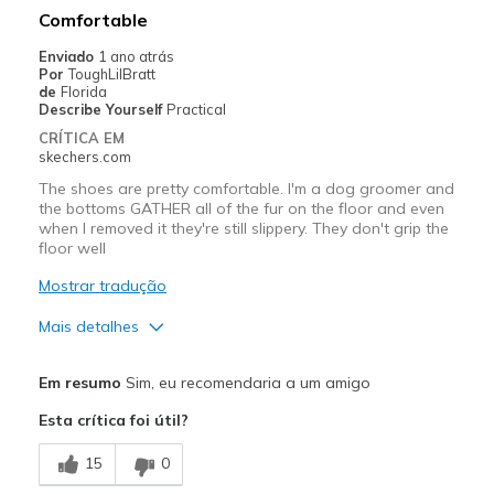
Comfortable
Enviado
1 ano atrás
Por
ToughLilBratt
de
Florida
Describe Yourself
Practical
CRÍTICA EM
skechers.com
The shoes are pretty comfortable. I'm a dog groomer and
the bottoms GATHER all of the fur on the floor and even
when I removed it they're still slippery. They don't grip the
floor well
Mostrar tradução
Mais detalhes
Prós
Em resumo
Sim, eu recomendaria a um amigo
Attractive Design
Esta crítica foi útil?
Breathe Well
15
0
Comfortable