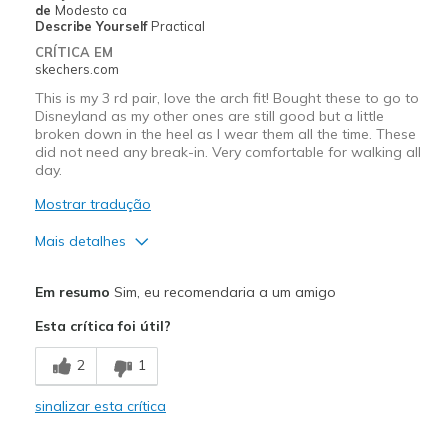
de
Modesto ca
Describe Yourself
Practical
CRÍTICA EM
skechers.com
This is my 3 rd pair, love the arch fit! Bought these to go to
Disneyland as my other ones are still good but a little
broken down in the heel as I wear them all the time. These
did not need any break-in. Very comfortable for walking all
day.
Mostrar tradução
Mais detalhes
Prós
Em resumo
Sim, eu recomendaria a um amigo
Breathe Well
Esta crítica foi útil?
Comfortable
2
1
Durable
sinalizar esta crítica
Melhores utilizações