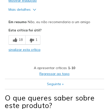
Mostrar tradução
Mais detalhes
Contras
Em resumo
Não, eu não recomendaria a um amigo
Causing Overpronation
Esta crítica foi útil?
Width
Feels true to width
18
1
Sizing
Feels true to size
View On Shoes
Shoes are for Wearing
sinalizar esta crítica
A apresentar críticas
1-10
Regressar ao topo
Seguinte
»
O que queres saber sobre
este produto?