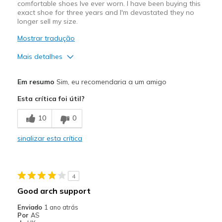
comfortable shoes Ive ever worn. I have been buying this
exact shoe for three years and I'm devastated they no
longer sell my size.
Mostrar tradução
Mais detalhes
Prós
Em resumo
Sim, eu recomendaria a um amigo
Attractive Design
Esta crítica foi útil?
Breathe Well
10
0
Comfortable
sinalizar esta crítica
Durable
Melhores utilizações
4
Gym
Good arch support
Work
Enviado
1 ano atrás
Por
AS