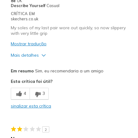
Width
Feels true to width
de
UK
Describe Yourself
Casual
Sizing
Feels true to size
CRÍTICA EM
View On Shoes
I'm Into Shoes
skechers.co.uk
My soles of my last pair wore out quickly, so now slippery
with very little grip
Mostrar tradução
Mais detalhes
Prós
Em resumo
Sim, eu recomendaria a um amigo
Comfortable
Esta crítica foi útil?
Contras
4
3
Wear Out Quickly
sinalizar esta crítica
Melhores utilizações
Casual Wear
2
Width
Feels true to width