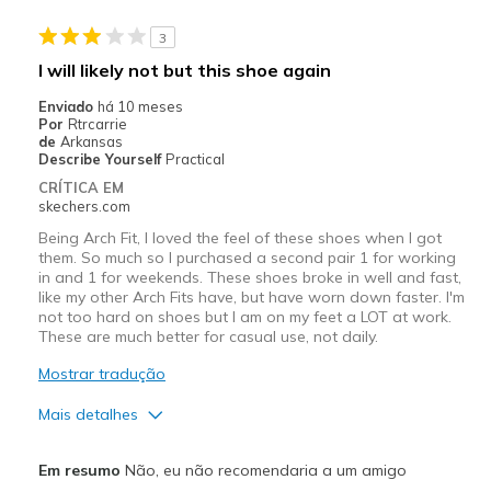
Casual Wear
3
Travel
I will likely not but this shoe again
Width
Feels true to width
Enviado
há 10 meses
Por
Rtrcarrie
Sizing
Feels true to size
de
Arkansas
Describe Yourself
Practical
CRÍTICA EM
skechers.com
Being Arch Fit, I loved the feel of these shoes when I got
them. So much so I purchased a second pair 1 for working
in and 1 for weekends. These shoes broke in well and fast,
like my other Arch Fits have, but have worn down faster. I'm
not too hard on shoes but I am on my feet a LOT at work.
These are much better for casual use, not daily.
Mostrar tradução
Mais detalhes
Prós
Em resumo
Não, eu não recomendaria a um amigo
Attractive Design