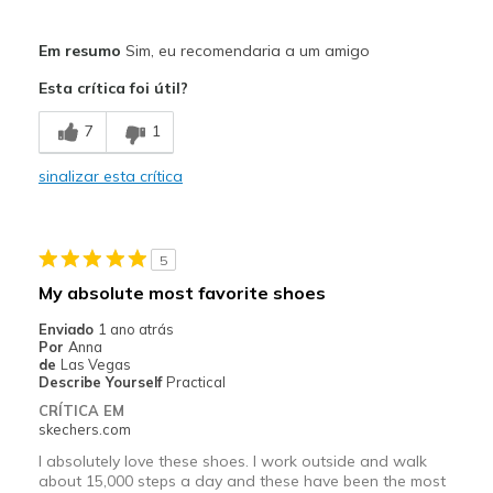
Prós
Em resumo
Sim, eu recomendaria a um amigo
Breathe Well
Esta crítica foi útil?
Comfortable
7
1
Stylish
sinalizar esta crítica
Width
Feels true to width
Sizing
Feels true to size
View On Shoes
Shoes are for Wearing
5
My absolute most favorite shoes
Enviado
1 ano atrás
Por
Anna
de
Las Vegas
Describe Yourself
Practical
CRÍTICA EM
skechers.com
I absolutely love these shoes. I work outside and walk
about 15,000 steps a day and these have been the most