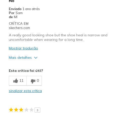
No
Sizing
Feels true to size
Enviado
1 ano atrás
View On Shoes
Shoes are for Wearing
Por
Sam
de
MI
CRÍTICA EM
skechers.com
A really good looking shoe but the shoe heal is narrow and
uncomfortable when wearing for a long time.
Mostrar tradução
Mais detalhes
Contras
Esta crítica foi útil?
Poor Cushioning
11
0
Width
Feels too narrow
sinalizar esta crítica
Sizing
Feels full size too small
3