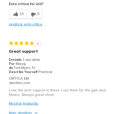
Esta crítica foi útil?
Breathe Well
13
0
Comfortable
sinalizar esta crítica
Contras
Wear Out Quickly
5
Melhores utilizações
Great support
Casual Wear
Enviado
1 ano atrás
Por
Maryg
Special Occasions
de
Fort Myers, FL
Describe Yourself
Practical
Width
Feels true to width
CRÍTICA EM
Sizing
Feels true to size
skechers.com
View On Shoes
Shoes are for Wearing
Love the arch support in these. I use them for the gym and
fitness. Always great shoe!
Mostrar tradução
Mais detalhes