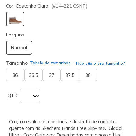
Cor
Castanho Claro
(#
144221
CSNT
)
selecionado
Largura
Normal
Tamanho
Tabela de tamanhos
Não vês o teu tamanho?
36
36.5
37
37.5
38
QTD
Calça o estilo dos dias frios e desfruta de conforto
quente com as Skechers Hands Free Slip-ins®: Glacial
Ultra - Cozy Getaway. Desenhadas com a nossa Heel