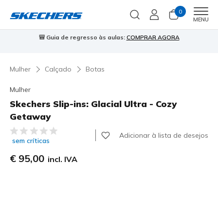
0
Men
MENU
🎒 Guia de regresso às aulas:
COMPRAR AGORA
⭐
Mulher
Calçado
Botas
Mulher
Skechers Slip-ins: Glacial Ultra - Cozy
Getaway
5 de 5 – Classificação do cliente
Adicionar à lista de desejos
sem críticas
€ 95,00
incl. IVA