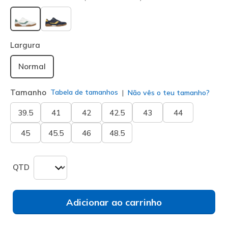
selecionado
Largura
Normal
Tamanho
Tabela de tamanhos
Não vês o teu tamanho?
39.5
41
42
42.5
43
44
45
45.5
46
48.5
QTD
Adicionar ao carrinho