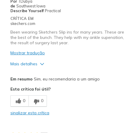
Por
TDubya
de
Southwest Iowa
Describe Yourself
Practical
CRÍTICA EM
skechers.com
Been wearing Sketchers Slip ins for many years. These are
the best of the bunch. They help with my ankle supenation,
the result of surgery last year.
Mostrar tradução
Mais detalhes
Prós
Em resumo
Sim, eu recomendaria a um amigo
Attractive Design
Esta crítica foi útil?
Breathe Well
0
0
Comfortable
sinalizar esta crítica
Melhores utilizações
Casual Wear