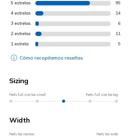
5 estrelas
95
4 estrelas
14
3 estrelas
6
2 estrelas
11
1 estrela
5
Cómo recopilamos reseñas
Sizing
Feels full size too small
Feels full size too big
Width
Feels too narrow
Feels too wide