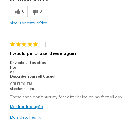
Comfortable
0
0
Durable
sinalizar esta crítica
Stylish
Contras
5
not all black in color in this size
I would purchase these again
Melhores utilizações
Enviado
7 dias atrás
Por
.
Casual Wear
de
.
Describe Yourself
Casual
Going Out
CRÍTICA EM
skechers.com
Travel
These shoe don't hurt my feet after being on my feet all day
Width
Feels true to width
Mostrar tradução
Sizing
Feels true to size
Mais detalhes
View On Shoes
Shoes are for Wearing
Prós