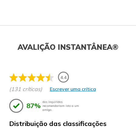
AVALIÇÃO INSTANTÂNEA®
4.4
(131 críticas)
Escrever uma crítica
dos inquiridos
87%
recomendariam isto a um
amigo.
Distribuição das classificações