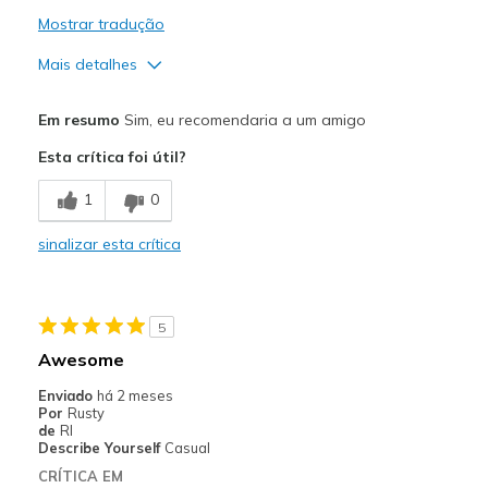
Mostrar tradução
Mais detalhes
Prós
Em resumo
Sim, eu recomendaria a um amigo
Attractive Design
Esta crítica foi útil?
Comfortable
1
0
Durable
sinalizar esta crítica
Melhores utilizações
Casual Wear
5
Great for outdoor work
Awesome
Width
Feels true to width
Enviado
há 2 meses
Por
Rusty
Sizing
Feels true to size
de
RI
View On Shoes
Shoes are for Wearing
Describe Yourself
Casual
CRÍTICA EM