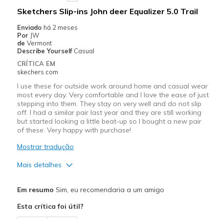
Melhores utilizações
Sketchers Slip-ins John deer Equalizer 5.0 Trail
Casual Wear
Enviado
há 2 meses
Por
JW
Going Out
de
Vermont
Describe Yourself
Casual
Width
Feels true to width
CRÍTICA EM
skechers.com
Sizing
Feels true to size
View On Shoes
Shoes are for Wearing
I use these for outside work around home and casual wear
most every day. Very comfortable and I love the ease of just
stepping into them. They stay on very well and do not slip
off. I had a similar pair last year and they are still working
but started looking a little beat-up so I bought a new pair
of these. Very happy with purchase!
Mostrar tradução
Mais detalhes
Prós
Em resumo
Sim, eu recomendaria a um amigo
Breathe Well
Esta crítica foi útil?
Comfortable