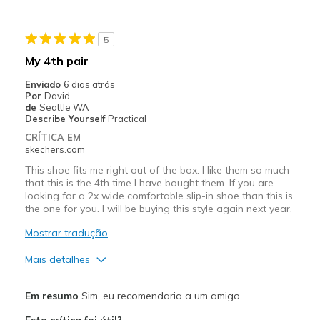
Width
Feels true to width
5
Sizing
Feels true to size
My 4th pair
View On Shoes
Shoes are for Wearing
Enviado
6 dias atrás
Por
David
de
Seattle WA
Describe Yourself
Practical
CRÍTICA EM
skechers.com
This shoe fits me right out of the box. I like them so much
that this is the 4th time I have bought them. If you are
looking for a 2x wide comfortable slip-in shoe than this is
the one for you. I will be buying this style again next year.
Mostrar tradução
Mais detalhes
Prós
Em resumo
Sim, eu recomendaria a um amigo
Breathe Well
Esta crítica foi útil?