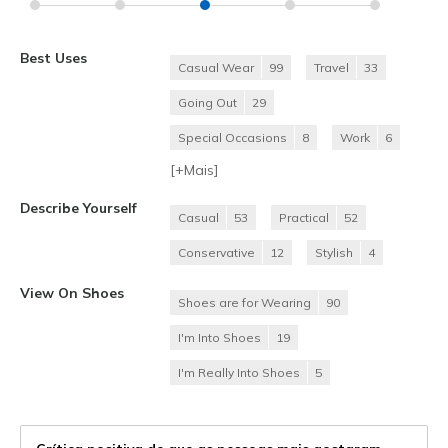
Best Uses
Casual Wear
99
Travel
33
Going Out
29
Special Occasions
8
Work
6
[+
Mais
]
Describe Yourself
Casual
53
Practical
52
Conservative
12
Stylish
4
View On Shoes
Shoes are for Wearing
90
I'm Into Shoes
19
I'm Really Into Shoes
5