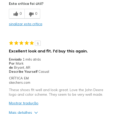
Esta crítica foi útil?
Breathe Well
0
0
Melhores utilizações
sinalizar esta crítica
Work
5
Excellent look and fit. I'd buy this again.
Enviado
1 mês atrás
Por
Mark
de
Bryant, AR
Describe Yourself
Casual
CRÍTICA EM
skechers.com
These shoes fit well and look great. Love the John Deere
logo and color scheme. They seem to be very well made.
Mostrar tradução
Mais detalhes