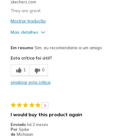
skechers.com
They are great
Mostrar tradução
Mais detalhes
Prós
Em resumo
Sim, eu recomendaria a um amigo
Attractive Design
Esta crítica foi útil?
Comfortable
1
0
Stylish
sinalizar esta crítica
Contras
Nothing
5
Melhores utilizações
I would buy this product again
Casual Wear
Enviado
há 2 meses
Por
Spike
Going Out
de
Michigan