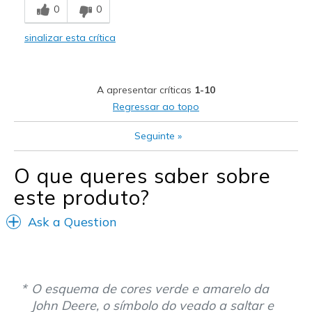
0
0
Durable
sinalizar esta crítica
Stylish
Melhores utilizações
A apresentar críticas
1-10
Casual Wear
Regressar ao topo
I wear these for working around home outside
Seguinte
»
Width
Feels true to width
O que queres saber sobre
Sizing
Feels true to size
este produto?
View On Shoes
Shoes are for Wearing
Ask a Question
O esquema de cores verde e amarelo da
John Deere, o símbolo do veado a saltar e