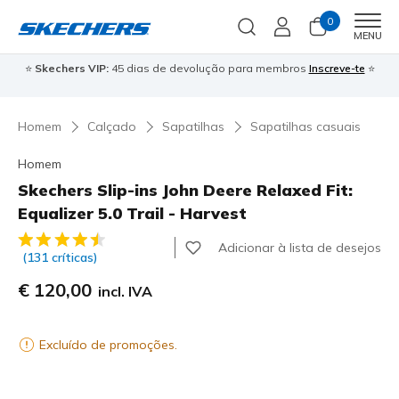
0
Men
MENU
⭐
Skechers VIP:
45 dias de devolução para membros
Inscreve-te
⭐

Homem
Calçado
Sapatilhas
Sapatilhas casuais
Homem
Skechers Slip-ins John Deere Relaxed Fit:
Equalizer 5.0 Trail - Harvest
3$7 de 5 – Classificação do cliente
Adicionar à lista de desejos
(131 críticas)
€ 120,00
incl. IVA
Excluído de promoções.