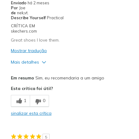
Enviado
há 2 meses
View On Shoes
Shoes are for Wearing
Por
Joe
de
nek,vt.
Describe Yourself
Practical
CRÍTICA EM
skechers.com
Great shoes I love them.
Mostrar tradução
Mais detalhes
Prós
Em resumo
Sim, eu recomendaria a um amigo
Attractive Design
Esta crítica foi útil?
Breathe Well
1
0
Comfortable
sinalizar esta crítica
Durable
Stylish
5