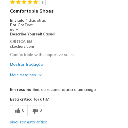
5
Travel
Comfortable Shoes
Width
Feels true to width
Enviado
4 dias atrás
Por
Got Feet
Sizing
Feels true to size
de
HI
View On Shoes
Shoes are for Wearing
Describe Yourself
Casual
CRÍTICA EM
skechers.com
Comfortable with supportive soles.
Mostrar tradução
Mais detalhes
Prós
Em resumo
Sim, eu recomendaria a um amigo
Comfortable
Esta crítica foi útil?
Melhores utilizações
0
0
Casual Wear
sinalizar esta crítica
Going Out