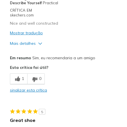
Describe Yourself
Practical
Travel
CRÍTICA EM
skechers.com
Width
Feels true to width
Nice and well constructed
Sizing
Feels half size too big
View On Shoes
Mostrar tradução
I'm Into Shoes
Mais detalhes
Prós
Em resumo
Sim, eu recomendaria a um amigo
Attractive Design
Esta crítica foi útil?
Comfortable
1
0
Stylish
sinalizar esta crítica
Melhores utilizações
Casual Wear
5
Width
Feels true to width
Great shoe
Sizing
Feels true to size