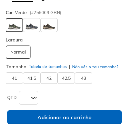
Cor
Verde
(#
256009
GRN
)
selecionado
Largura
Normal
Tamanho
Tabela de tamanhos
Não vês o teu tamanho?
41
41.5
42
42.5
43
QTD
Adicionar ao carrinho