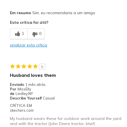
Prós
Em resumo
Sim, eu recomendaria a um amigo
Attractive Design
Esta crítica foi útil?
Comfortable
1
0
Durable
sinalizar esta crítica
Melhores utilizações
Casual Wear
5
Width
Feels true to width
Husband loves them
Sizing
Feels true to size
Enviado
1 mês atrás
View On Shoes
Shoes are for Wearing
Por
MissElly
de
Lindley,NY
Describe Yourself
Casual
CRÍTICA EM
skechers.com
My husband wears these for outdoor work around the yard
and with the tractor.(John Deere tractor, btw!)