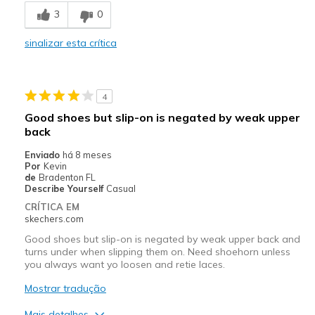
3
0
Comfortable
sinalizar esta crítica
Stylish
Melhores utilizações
4
Casual Wear
Good shoes but slip-on is negated by weak upper
Travel
back
Enviado
há 8 meses
Sizing
Feels true to size
Por
Kevin
View On Shoes
Shoes are for Wearing
de
Bradenton FL
Describe Yourself
Casual
CRÍTICA EM
skechers.com
Good shoes but slip-on is negated by weak upper back and
turns under when slipping them on. Need shoehorn unless
you always want yo loosen and retie laces.
Mostrar tradução
Mais detalhes