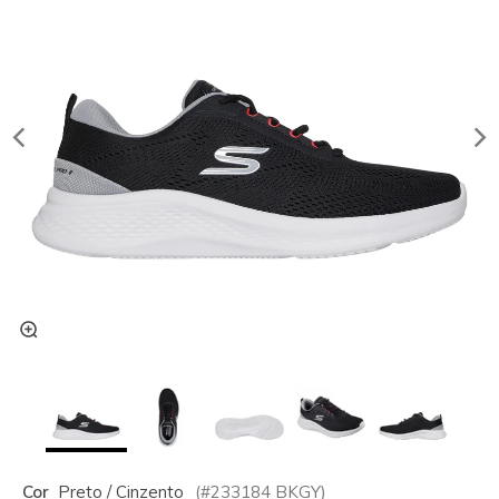
Cor
Preto / Cinzento
(#
233184
BKGY
)