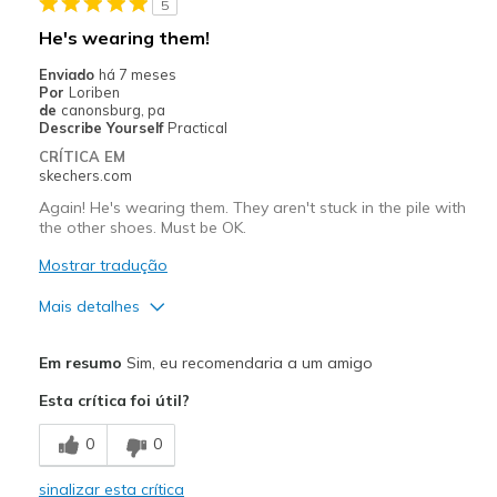
5
He's wearing them!
Enviado
há 7 meses
Por
Loriben
de
canonsburg, pa
Describe Yourself
Practical
CRÍTICA EM
skechers.com
Again! He's wearing them. They aren't stuck in the pile with
the other shoes. Must be OK.
Mostrar tradução
Mais detalhes
Prós
Em resumo
Sim, eu recomendaria a um amigo
Attractive Design
Esta crítica foi útil?
Breathe Well
0
0
Comfortable
sinalizar esta crítica