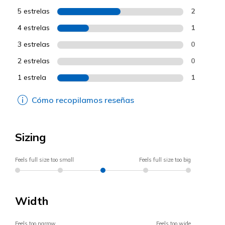
5 estrelas
2
4 estrelas
1
3 estrelas
0
2 estrelas
0
1 estrela
1
Cómo recopilamos reseñas
Sizing
Feels full size too small
Feels full size too big
Width
Feels too narrow
Feels too wide