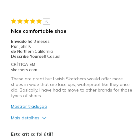
Durable
Melhores utilizações
5
Casual Wear
Nice comfortable shoe
Width
Feels true to width
Enviado
há 8 meses
Por
John K
Sizing
Feels true to size
de
Northern California
View On Shoes
Shoes are for Wearing
Describe Yourself
Casual
CRÍTICA EM
skechers.com
These are great but I wish Sketchers would offer more
shoes in wide that are lace ups, waterproof like they once
did. Basically, I have had to move to other brands for those
types of shoes
Mostrar tradução
Mais detalhes
Prós
Esta crítica foi útil?
Attractive Design