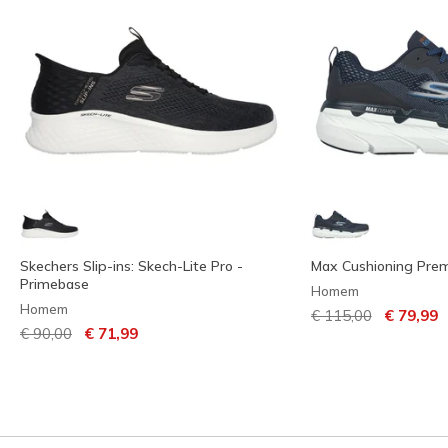
Skechers Slip-ins: Skech-Lite Pro -
Max Cushioning Prem
Primebase
Homem
Homem
Preço com descont
para
€ 115,00
€ 79,99
Preço com desconto de
para
€ 90,00
€ 71,99