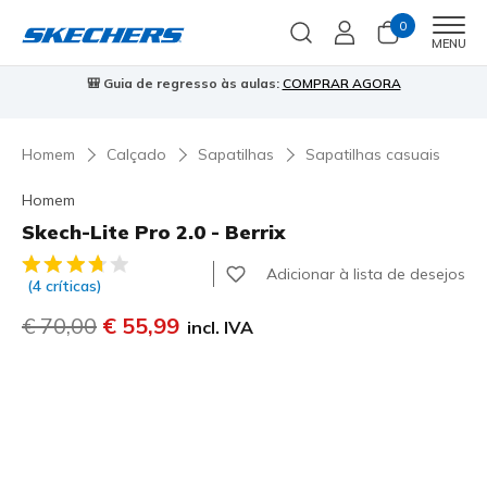
0
Men
MENU
⭐
Skechers VIP:
45 dias de devolução para membros
Inscreve-te
⭐

Homem
Calçado
Sapatilhas
Sapatilhas casuais
Homem
Skech-Lite Pro 2.0 - Berrix
3$6 de 5 – Classificação do cliente
Adicionar à lista de desejos
(4 críticas)
Preço com desconto de
€ 70,00
para
€ 55,99
incl. IVA