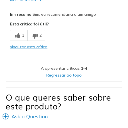
Prós
Em resumo
Sim, eu recomendaria a um amigo
Attractive Design
Esta crítica foi útil?
Breathe Well
1
2
Comfortable
sinalizar esta crítica
Durable
Stylish
A apresentar críticas
1-4
slip-on is negated
Regressar ao topo
Melhores utilizações
Casual Wear
O que queres saber sobre
este produto?
Travel
Ask a Question
Sizing
Feels true to size
View On Shoes
Shoes are for Wearing