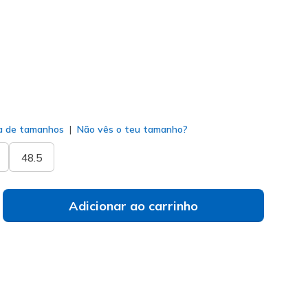
do
a de tamanhos
Não vês o teu tamanho?
48.5
Adicionar ao carrinho