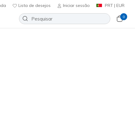
uda
Lista de desejos
Iniciar sessão
PRT | EUR
0
ct - Promote Track
Adicionar à lista de desejos
6 críticas)
ificação do cliente
0
incl. IVA
237669
OLV
)