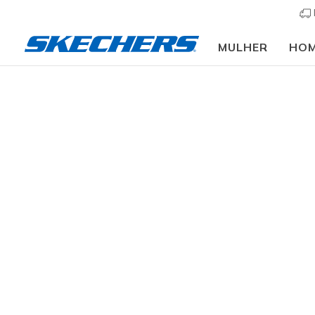
MULHER
HO
Homem
Calçado
Sapatilhas
Sapatilhas cas