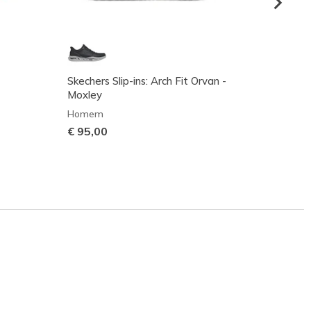
Skechers Slip-ins: Arch Fit Orvan -
Waterp
Moxley
- Tumb
Homem
Home
€ 95,00
€ 120