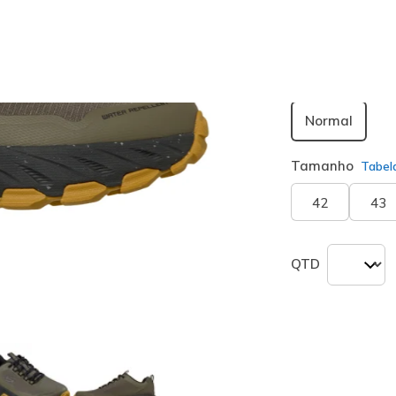
seleciona
Largura
Normal
Tamanho
Tabel
42
43
QTD