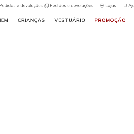
Pedidos e devoluções
Pedidos e devoluções
Lojas
Aj
MEM
CRIANÇAS
VESTUÁRIO
PROMOÇÃO
⭐
Skechers VIP:
45 dias de devolução para membros
Inscreve-te
⭐
uais
Homem
Max Prote
(
3$8 de 5 – Class
€ 110,0
Cor
Azeitona
(#