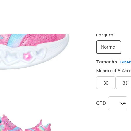
Cor
Rosa / Multi
seleciona
Largura
Normal
Tamanho
Tabel
Menino (4-8 Ano
30
31
QTD