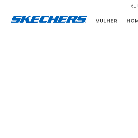
MULHER
HO
Crianças
Menina
Sapatilhas