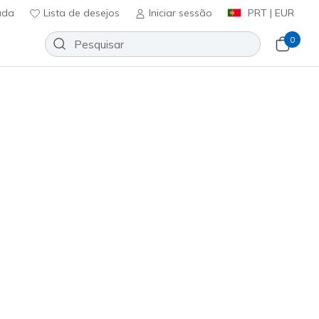
uda
Lista de desejos
Iniciar sessão
PRT | EUR
0
lip-ins: Infinite Heart Lights
Adicionar à lista de desejos
9 críticas)
ificação do cliente
ncl. IVA
romoções.