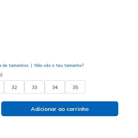
cor
(#
303755L
PKMT
)
do
a de tamanhos
Não vês o teu tamanho?
s)
32
33
34
35
Adicionar ao carrinho