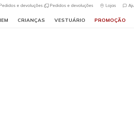
Pedidos e devoluções
Pedidos e devoluções
Lojas
Aj
MEM
CRIANÇAS
VESTUÁRIO
PROMOÇÃO
⭐
Skechers VIP:
45 dias de devolução para membros
Inscreve-te
⭐
Rapariga
Skechers S
(
3$9 de 5 – Class
€ 65,00
i
Excluído de p