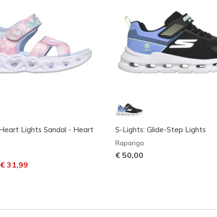
 Heart Lights Sandal - Heart
S-Lights: Glide-Step Lights
Rapariga
€ 50,00
m desconto de
ara
€ 31,99