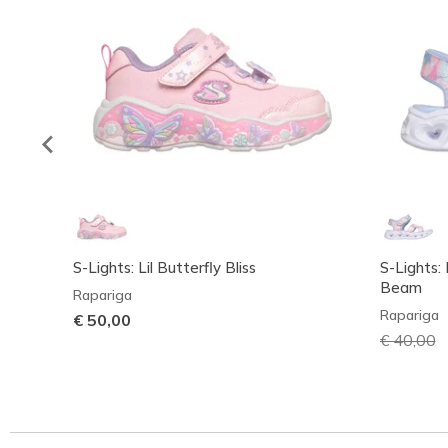
S-Lights: Lil Butterfly Bliss
S-Lights:
Beam
Rapariga
Rapariga
€ 50,00
Preço co
€ 40,00
p