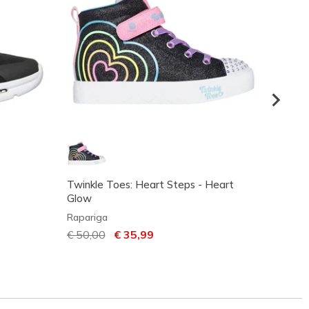
Twinkle Toes: Heart Steps - Heart
Twinkl
Glow
Sketc
Rapariga
Rapari
Preço com desconto de
€ 50,00
para
€ 35,99
€ 40,