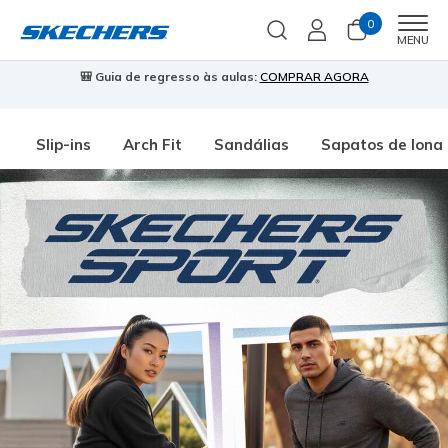
0
Men
MENU
🎒 Guia de regresso às aulas:
COMPRAR AGORA
⭐
Slip-ins
Arch Fit
Sandálias
Sapatos de lona