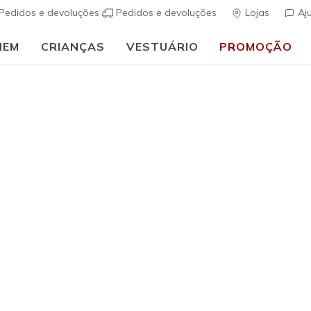
Pedidos e devoluções
Pedidos e devoluções
Lojas
Aj
MEM
CRIANÇAS
VESTUÁRIO
PROMOÇÃO
🎒 Guia de regresso às aulas:
COMPRAR AGORA
Rapariga
S-Lights:
s
3$1 de 5 – Class
€ 40,00
i
Cor
Navy / Rosa