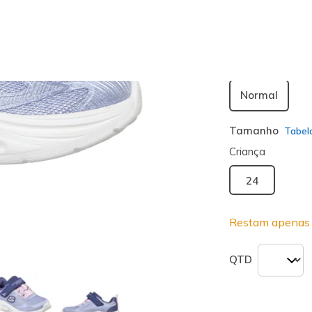
seleciona
Largura
Normal
Tamanho
Tabel
Criança
24
Restam apenas 
QTD