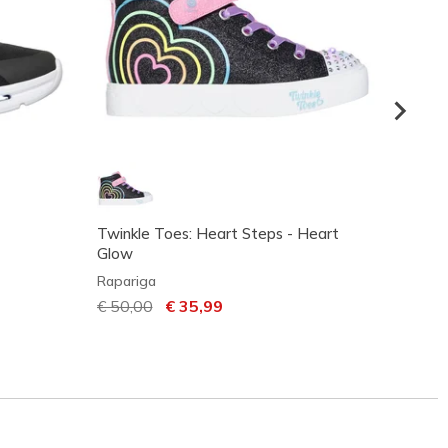
Twinkle Toes: Heart Steps - Heart
Twinkl
Glow
Rapari
Rapariga
€ 50,
Preço com desconto de
€ 50,00
para
€ 35,99