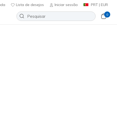
uda
Lista de desejos
Iniciar sessão
PRT | EUR
0
 Sola Glow 2.0 - Dazzle Steps
Adicionar à lista de desejos
em críticas
ificação do cliente
ncl. IVA
(#
303729N
NVPK
)