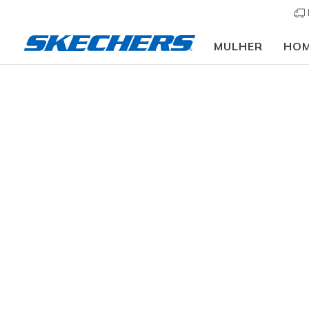
MULHER
HO
Crianças
Menina
Sapatilhas