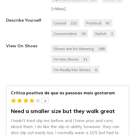
[+
Mais
]
Describe Yourself
Casual
132
Practical
67
Conservative
39
Stylish
3
View On Shoes
Shoes are for Wearing
188
I'm Into Shoes
31
I'm Really Into Shoes
6
Crítica positiva de que as pessoas mais gostaram
4
Need a smaller size but they walk great
I hadn't tried slip-ins before and I have pros and cons
about them. I do like the slip-in ability, however, they can
also slip out easily too. I normally wear a 10.5 but had to