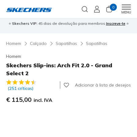
0
Men
MENU
⭐
Skechers VIP:
45 dias de devolução para membros
Inscreve-te
⭐

Homem
Calçado
Sapatilhas
Sapatilhas
Homem
Skechers Slip-ins: Arch Fit 2.0 - Grand
Select 2
3$7 de 5 – Classificação do cliente
Adicionar à lista de desejos
(251 críticas)
€ 115,00
incl. IVA