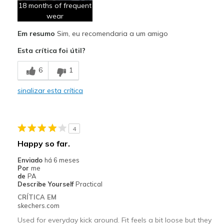
18 months of frequent
wear
Melhores utilizações
Casual Wear
Em resumo
Sim, eu recomendaria a um amigo
Esta crítica foi útil?
Travel
6
1
Sizing
Feels half size too big
View On Shoes
Shoes are for Wearing
sinalizar esta crítica
4
Happy so far.
Enviado
há 6 meses
Por
me
de
PA
Describe Yourself
Practical
CRÍTICA EM
skechers.com
Used for everyday kick around. Fit feels a bit loose but they