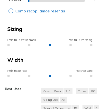
1 estrela
Cómo recopilamos reseñas
Sizing
Feels full size too small
Feels full size too big
Width
Feels too narrow
Feels too wide
Best Uses
Casual Wear
211
Travel
103
Going Out
73
Special Occasions
15
Work
6