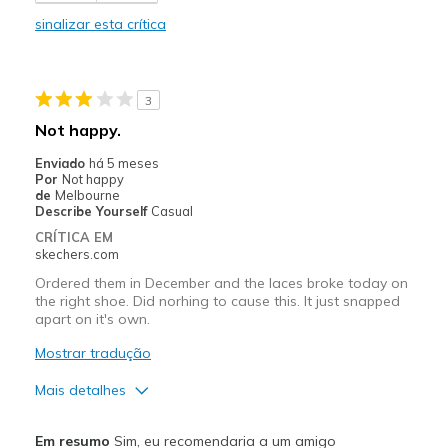
sinalizar esta crítica
Melhores utilizações
Casual Wear
3
Sizing
Feels true to size
Not happy.
View On Shoes
Shoes are for Wearing
Enviado
há 5 meses
Por
Not happy
de
Melbourne
Describe Yourself
Casual
CRÍTICA EM
skechers.com
Ordered them in December and the laces broke today on
the right shoe. Did norhing to cause this. It just snapped
apart on it's own.
Mostrar tradução
Mais detalhes
Prós
Em resumo
Sim, eu recomendaria a um amigo