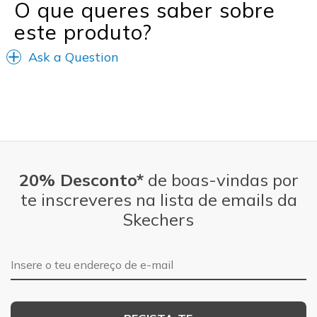
O que queres saber sobre
Travel
este produto?
Width
Feels true to width
Ask a Question
Sizing
Feels half size too big
View On Shoes
Shoes are for Wearing
20% Desconto*
de boas-vindas por
te inscreveres na lista de emails da
Skechers
Endereço de e-mail