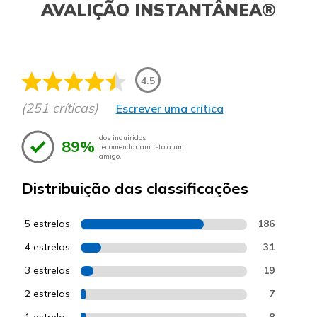
AVALIÇÃO INSTANTÂNEA®
4.5
(251 críticas)
Escrever uma crítica
dos inquiridos
89%
recomendariam isto a um
amigo.
Distribuição das classificações
5 estrelas
186
4 estrelas
31
3 estrelas
19
2 estrelas
7
8