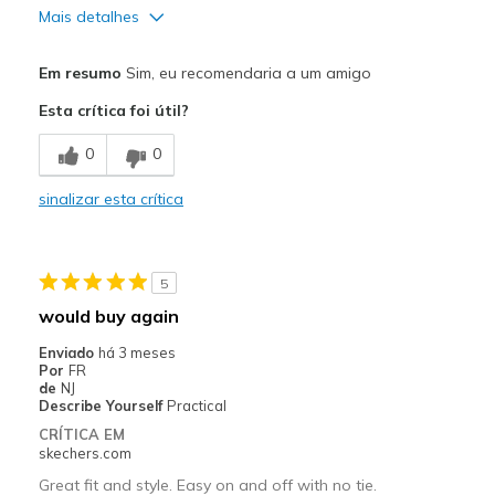
Mais detalhes
Prós
Em resumo
Sim, eu recomendaria a um amigo
Attractive Design
Esta crítica foi útil?
Breathe Well
0
0
Comfortable
sinalizar esta crítica
Melhores utilizações
Casual Wear
5
Width
Feels true to width
would buy again
Sizing
Feels true to size
Enviado
há 3 meses
View On Shoes
Shoes are for Wearing
Por
FR
de
NJ
Describe Yourself
Practical
CRÍTICA EM
skechers.com
Great fit and style. Easy on and off with no tie.