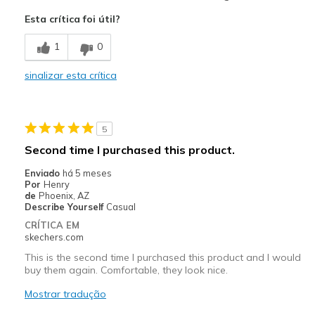
Attractive Design
Esta crítica foi útil?
Breathe Well
1
0
Comfortable
sinalizar esta crítica
Contras
Poor Quality
5
Melhores utilizações
Second time I purchased this product.
Casual Wear
Enviado
há 5 meses
Por
Henry
Width
Feels true to width
de
Phoenix, AZ
Describe Yourself
Casual
Sizing
Feels half size too big
CRÍTICA EM
View On Shoes
Shoes are for Wearing
skechers.com
This is the second time I purchased this product and I would
buy them again. Comfortable, they look nice.
Mostrar tradução