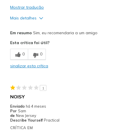
Mostrar tradução
Mais detalhes
Prós
Em resumo
Sim, eu recomendaria a um amigo
Attractive Design
Esta crítica foi útil?
Comfortable
0
0
Stylish
sinalizar esta crítica
Melhores utilizações
Casual Wear
1
Going Out
NOISY
Width
Feels true to width
Enviado
há 4 meses
Por
Sam
Sizing
Feels true to size
de
New Jersey
View On Shoes
Shoes are for Wearing
Describe Yourself
Practical
CRÍTICA EM