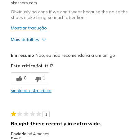
skechers.com
Obviously no cons if we can't wear because the noise the
shoes make bring so much attention.
Mostrar tradução
Mais detalhes
Prós
Em resumo
Não, eu não recomendaria a um amigo
Comfortable
Esta crítica foi útil?
Contras
0
1
Embarrasing to wear.
sinalizar esta crítica
Noisy on any solid floor. Cannot use, NOISY
Width
Feels true to width
1
Sizing
Feels true to size
Bought these recently in extra wide.
View On Shoes
I'm Really Into Shoes
Enviado
há 4 meses
Por
E