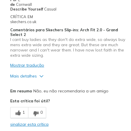
de
Cornwall
Describe Yourself
Casual
CRÍTICA EM
skechers.co.uk
Comentários para Skechers Slip-ins: Arch Fit 2.0 - Grand
Select 2
I cant buy ladies as they don't do extra wide, so always buy
mens extra wide and they are great. But these are much
narrower and I can't wear them. I have now lost faith in the
extra wide sizing.
Mostrar tradução
Mais detalhes
Width
Feels too narrow
Em resumo
Não, eu não recomendaria a um amigo
Sizing
Feels true to size
Esta crítica foi útil?
View On Shoes
Shoes are for Wearing
1
0
sinalizar esta crítica