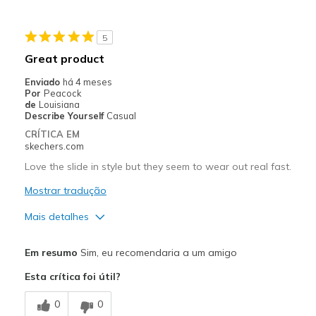
5
Great product
Enviado
há 4 meses
Por
Peacock
de
Louisiana
Describe Yourself
Casual
CRÍTICA EM
skechers.com
Love the slide in style but they seem to wear out real fast.
Mostrar tradução
Mais detalhes
Prós
Em resumo
Sim, eu recomendaria a um amigo
Comfortable
Esta crítica foi útil?
Contras
0
0
Wear Out Quickly