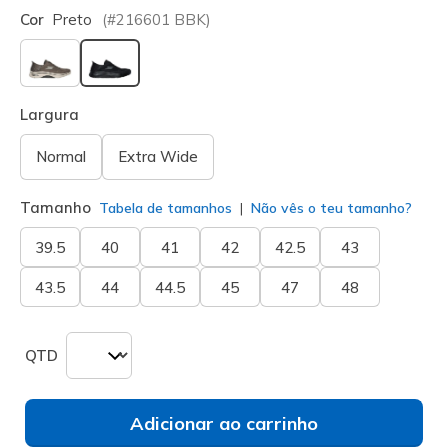
Cor
Preto
(#
216601
BBK
)
selecionado
Largura
Normal
Extra Wide
Tamanho
Tabela de tamanhos
Não vês o teu tamanho?
39.5
40
41
42
42.5
43
43.5
44
44.5
45
47
48
QTD
Adicionar ao carrinho