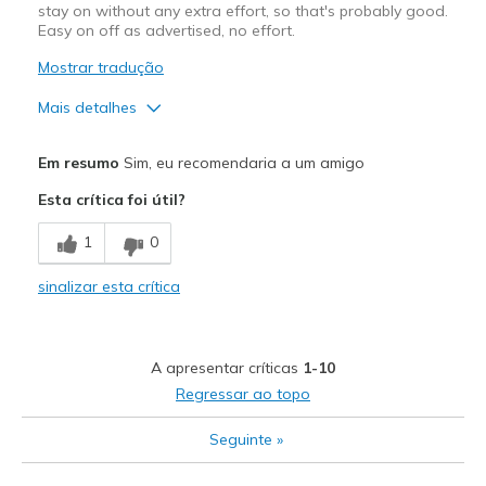
stay on without any extra effort, so that's probably good.
Easy on off as advertised, no effort.
Mostrar tradução
Mais detalhes
Prós
Em resumo
Sim, eu recomendaria a um amigo
Attractive Design
Esta crítica foi útil?
Comfortable
1
0
Stylish
sinalizar esta crítica
Contras
Need Break In
A apresentar críticas
1-10
Melhores utilizações
Regressar ao topo
Casual Wear
Seguinte
»
Going Out