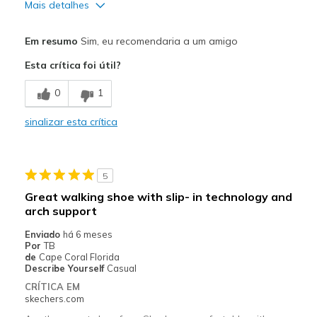
Mais detalhes
Prós
Em resumo
Sim, eu recomendaria a um amigo
Breathe Well
Esta crítica foi útil?
Comfortable
0
1
Durable
sinalizar esta crítica
Melhores utilizações
Casual Wear
5
Going Out
Great walking shoe with slip- in technology and
arch support
Travel
Enviado
há 6 meses
Width
Feels true to width
Por
TB
de
Cape Coral Florida
Sizing
Feels true to size
Describe Yourself
Casual
View On Shoes
Shoes are for Wearing
CRÍTICA EM
skechers.com