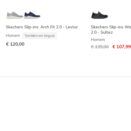
Skechers Slip-ins: Arch Fit 2.0 - Lestur
Skechers Slip-ins Wa
2.0 - Sultez
Homem
Também em largura
Homem
€ 120,00
Preço com descont
para
€ 135,00
€ 107,99