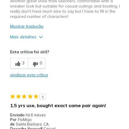
Another great shoe from Skechers, comfortable with a
sneaker look but suitable for casual outings and boating. I
really don't have much else to say but I have to fill in the
required number of characters!
Mostrar tradução
Mais detalhes
Prós
Esta crítica foi útil?
Attractive Design
3
0
Breathe Well
sinalizar esta crítica
Comfortable
Durable
5
Stylish
1.5 yrs use, bought exact same pair again!
Width
Feels true to width
Enviado
há 6 meses
Sizing
Feels true to size
Por
FloMojo
de
Santa Barbara, CA
View On Shoes
Shoes are for Wearing
Describe Yourself
Casual