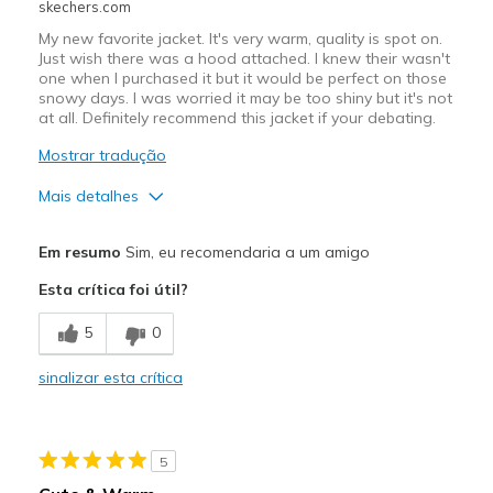
skechers.com
My new favorite jacket. It's very warm, quality is spot on.
Just wish there was a hood attached. I knew their wasn't
one when I purchased it but it would be perfect on those
snowy days. I was worried it may be too shiny but it's not
at all. Definitely recommend this jacket if your debating.
Mostrar tradução
Mais detalhes
Prós
Em resumo
Sim, eu recomendaria a um amigo
Attractive Design
Esta crítica foi útil?
Comfortable
5
0
Stylish
sinalizar esta crítica
Melhores utilizações
Casual Wear
5
Sizing
Feels true to size