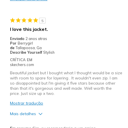
Melhores utilizações
Casual Wear
5
Travel
I love this jacket.
Width
Feels true to width
Enviado
2 anos atras
Por
Berrygirl
Sizing
Feels true to size
de
Tallapoosa, Ga
Describe Yourself
Stylish
CRÍTICA EM
skechers.com
Beautiful jacket but I bought what I thought would be a size
with room to spare for layering . It wouldn't even zip. I am
so disappointed but I'm giving it five stars because other
than that it's gorgeous and well made. Well worth the
price. Just size up x two.
Mostrar tradução
Mais detalhes
Prós