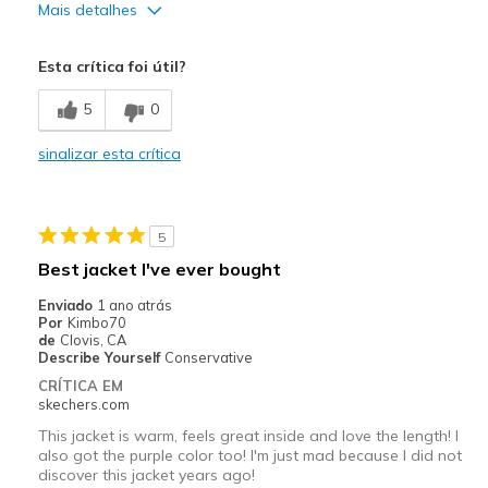
Mais detalhes
Prós
Esta crítica foi útil?
Stylish
5
0
Melhores utilizações
sinalizar esta crítica
Casual Wear
Width
Feels too narrow
Sizing
Feels full size too small
5
Best jacket I've ever bought
Enviado
1 ano atrás
Por
Kimbo70
de
Clovis, CA
Describe Yourself
Conservative
CRÍTICA EM
skechers.com
This jacket is warm, feels great inside and love the length! I
also got the purple color too! I'm just mad because I did not
discover this jacket years ago!