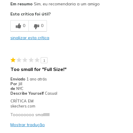
Em resumo
Sim, eu recomendaria a um amigo
Design atraente
Esta crítica foi útil?
Largura
Parecem de acordo com o número
0
0
Números
Parecem de acordo com o número
sinalizar esta crítica
1
Too small for "Full Size!"
Enviado
1 ano atrás
Por
Jill
de
NYC
Describe Yourself
Casual
CRÍTICA EM
skechers.com
Toooooooo smalllllll
Mostrar tradução