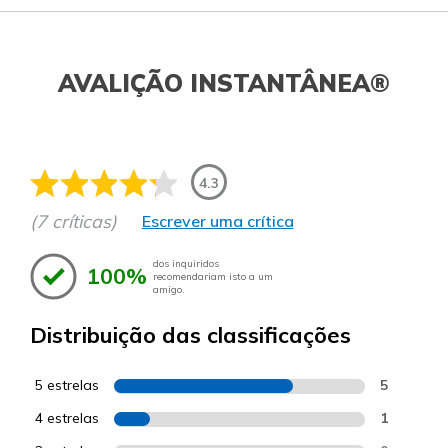
AVALIÇÃO INSTANTÂNEA®
4.3
(7 críticas)
Escrever uma crítica
dos inquiridos
100%
recomendariam isto a um
amigo.
Distribuição das classificações
5 estrelas
5
4 estrelas
1