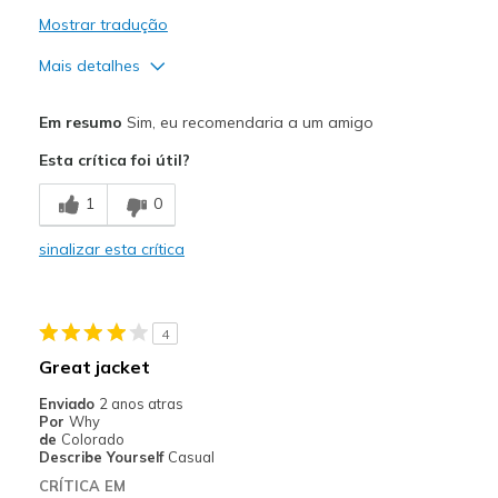
Mostrar tradução
Mais detalhes
Prós
Em resumo
Sim, eu recomendaria a um amigo
Attractive Design
Esta crítica foi útil?
Breathe Well
1
0
Comfortable
sinalizar esta crítica
Stylish
Melhores utilizações
4
Casual Wear
Great jacket
Travel
Enviado
2 anos atras
Por
Why
Width
Feels true to width
de
Colorado
Describe Yourself
Casual
Sizing
Feels true to size
CRÍTICA EM