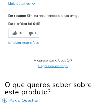
Mais detalhes
Prós
Em resumo
Sim, eu recomendaria a um amigo
Attractive Design
Esta crítica foi útil?
Comfortable
10
1
Stylish
sinalizar esta crítica
Melhores utilizações
Casual Wear
A apresentar críticas
1-7
Going Out
Regressar ao topo
Special Occasions
Travel
O que queres saber sobre
este produto?
Width
Feels true to width
Sizing
Feels true to size
Ask a Question
View On Shoes
I'm Really Into Shoes