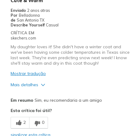
Cute & Warm
Enviado
2 anos atras
Por
Belladonna
de
San Antonio TX
Describe Yourself
Casual
CRÍTICA EM
skechers.com
My daughter loves it! She didn't have a winter coat and
we've been having some colder temperatures in Texas since
last week. They're even predicting snow next week! I know
she'll stay warm and dry in this coat though!
Mostrar tradução
Mais detalhes
Prós
Em resumo
Sim, eu recomendaria a um amigo
Attractive Design
Esta crítica foi útil?
Comfortable
2
0
Stylish
sinalizar esta crítica