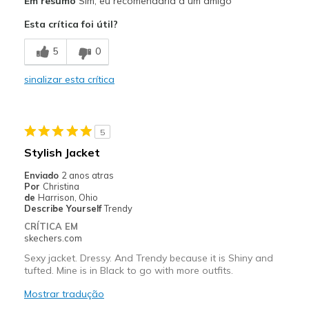
Em resumo
Sim, eu recomendaria a um amigo
Attractive Design
Esta crítica foi útil?
Breathe Well
5
0
Comfortable
sinalizar esta crítica
Durable
Stylish
5
Melhores utilizações
Stylish Jacket
Casual Wear
Enviado
2 anos atras
Por
Christina
Travel
de
Harrison, Ohio
Describe Yourself
Trendy
Width
Feels too narrow
CRÍTICA EM
skechers.com
Sizing
Feels half size too small
Sexy jacket. Dressy. And Trendy because it is Shiny and
tufted. Mine is in Black to go with more outfits.
Mostrar tradução