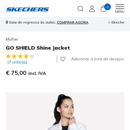
0
Men
MENU
⭐
Skechers VIP:
45 dias de devolução para membros
Inscreve-te
⭐

Mulher
GO SHIELD Shine Jacket
3$8 de 5 – Classificação do cliente
Adicionar à lista de desejos
(7 críticas)
€ 75,00
incl. IVA