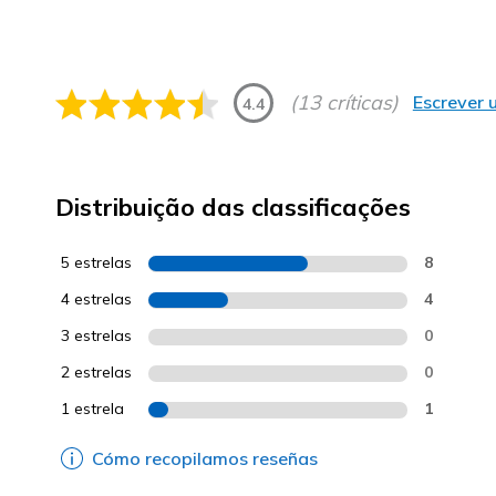
(13 críticas)
Escrever 
4.4
Distribuição das classificações
5 estrelas
8
4 estrelas
4
3 estrelas
0
2 estrelas
0
1 estrela
1
Cómo recopilamos reseñas