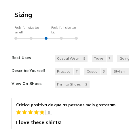
Sizing
Feels full size too
Feels full size too
small
big
Best Uses
Casual Wear
9
Travel
7
Going
Describe Yourself
Practical
7
Casual
3
Stylish
View On Shoes
I'm Into Shoes
2
Crítica positiva de que as pessoas mais gostaram
5
I love these shirts!