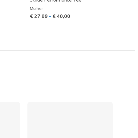
Mulher
Mulher
€ 27,99
-
€ 40,00
Preço
€ 35,