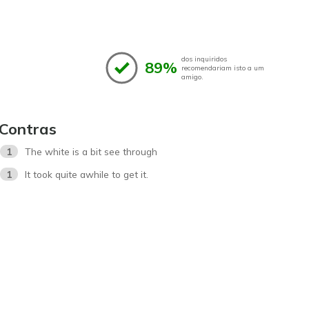
dos inquiridos
89%
recomendariam isto a um
amigo.
Contras
1
The white is a bit see through
1
It took quite awhile to get it.