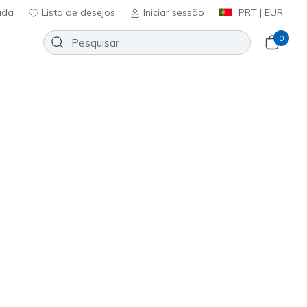
uda
Lista de desejos
Iniciar sessão
PRT | EUR
0
wift Tee
Adicionar à lista de desejos
13 críticas)
icação do cliente
ncl. IVA
osa Claro
(#
TS104
LVLP
)