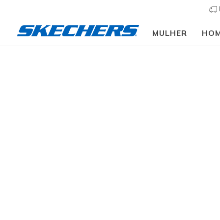
MULHER
HO
Vestuário
Mulher
Partes de cima