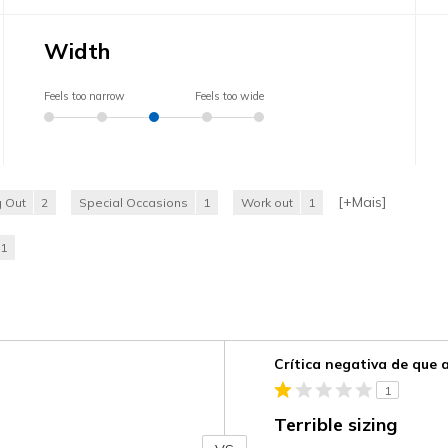
Width
Feels too narrow
Feels too wide
[+
Mais
]
 Out
2
Special Occasions
1
Work out
1
1
Contra
Crítica negativa de que
1
Terrible sizing