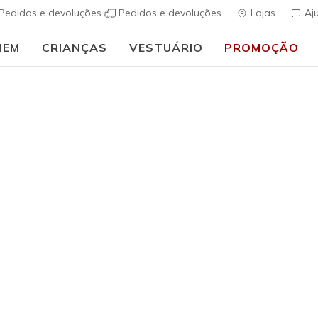
Pedidos e devoluções
Pedidos e devoluções
Lojas
Aj
MEM
CRIANÇAS
VESTUÁRIO
PROMOÇÃO
🎒 Guia de regresso às aulas:
COMPRAR AGORA
Mulher
GO DRI S
(
4 de 5 – Classif
€ 30,00
i
Cor
Lavanda / R