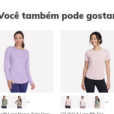
Você também pode gosta
+2
+4
ift Long Sleeve Tunic Crew
GO WALK Luxe Rib Tee