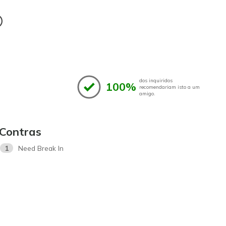
®
dos inquiridos
100%
recomendariam isto a um
amigo.
Contras
1
Need Break In