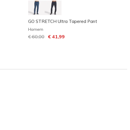
GO STRETCH Ultra Tapered Pant
Skeche
Homem
Home
Preço com desconto de
€ 60,00
para
€ 41,99
Preço
€ 60,