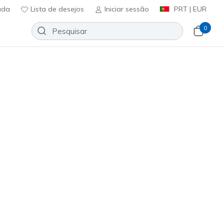
uda
Lista de desejos
Iniciar sessão
PRT | EUR
0
ALK Everywhere Pant
Adicionar à lista de desejos
7 críticas)
icação do cliente
ncl. IVA
102
BLK
)