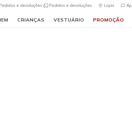
Pedidos e devoluções
Pedidos e devoluções
Lojas
Aj
MEM
CRIANÇAS
VESTUÁRIO
PROMOÇÃO
🎒 Guia de regresso às aulas:
COMPRAR AGORA
Homem
The GO W
(
5 de 5 – Classif
€ 70,00
i
Cor
Preto
(#
PT