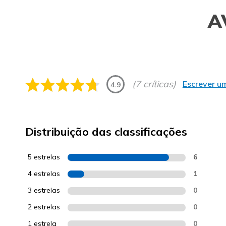
A
(7 críticas)
Escrever um
4.9
Distribuição das classificações
5 estrelas
6
4 estrelas
1
3 estrelas
0
2 estrelas
0
1 estrela
0