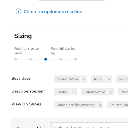
Cómo recopilamos reseñas
Sizing
Feels full size too
Feels full size too
small
big
Best Uses
Casual Wear
7
Travel
5
Going
Describe Yourself
Casual
3
Conservative
2
Prac
View On Shoes
Shoes are for Wearing
3
I'm Into S