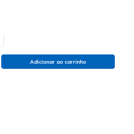
do
a de tamanhos
Não vês o teu tamanho?
Adicionar ao carrinho