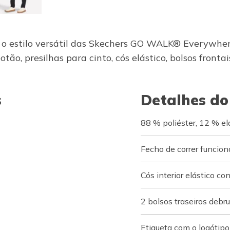
 e o estilo versátil das Skechers GO WALK® Everywhe
ão, presilhas para cinto, cós elástico, bolsos frontais
s
Detalhes do
88 % poliéster, 12 % e
Fecho de correr funcio
Cós interior elástico co
2 bolsos traseiros debr
Etiqueta com o logótip