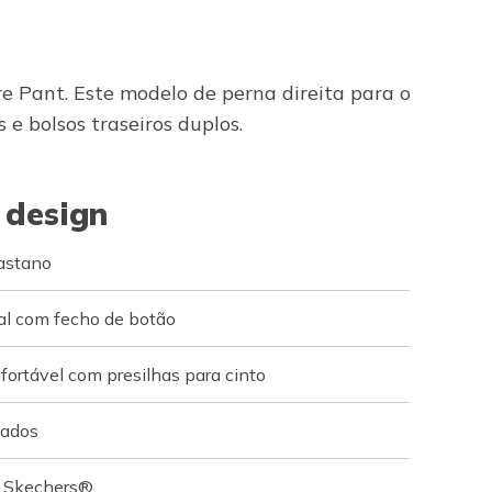
re Pant. Este modelo de perna direita para o
 e bolsos traseiros duplos.
 design
lastano
nal com fecho de botão
nfortável com presilhas para cinto
uados
o Skechers®