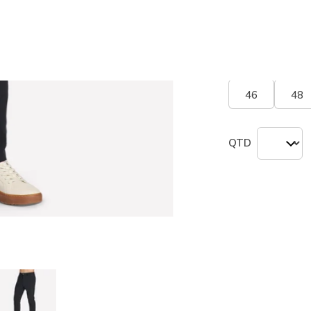
seleciona
Tamanho
Tabel
46
48
QTD