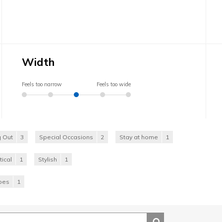
Width
Feels too narrow
Feels too wide
 Out
3
Special Occasions
2
Stay at home
1
tical
1
Stylish
1
hoes
1