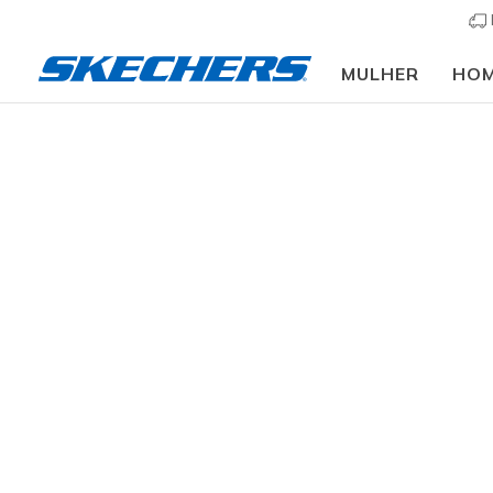
MULHER
HO
Vestuário
Homem
Partes de baixo