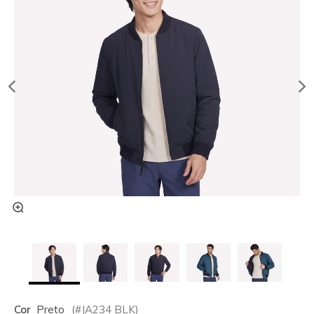
Cor
Preto
(#
JA234
BLK
)