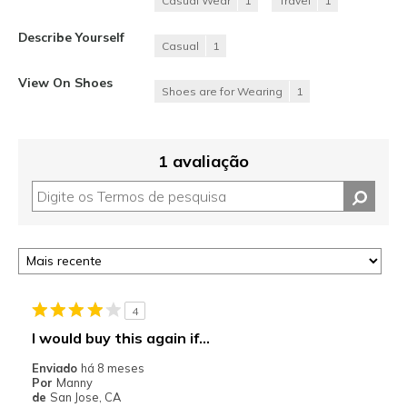
Casual Wear
1
Travel
1
Describe Yourself
Casual
1
View On Shoes
Shoes are for Wearing
1
1 avaliação
4
I would buy this again if...
Enviado
há 8 meses
Por
Manny
de
San Jose, CA