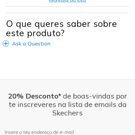
Melhores utilizações
Casual Wear
O que queres saber sobre
este produto?
Travel
Ask a Question
Width
Feels true to width
Sizing
Feels true to size
View On Shoes
Shoes are for Wearing
20% Desconto*
de boas-vindas por
te inscreveres na lista de emails da
Skechers
Endereço de e-mail