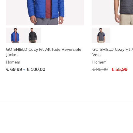
GO SHIELD Cozy Fit Altitude Reversible
GO SHIELD Cozy Fit A
Jacket
Vest
Homem
Homem
Preço com descont
para
-
€ 69,99
€ 100,00
€ 80,00
€ 55,99