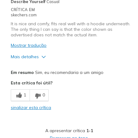
Describe Yourself
Casual
CRÍTICA EM
skechers.com
It is nice and comfy, fits real well with a hoodie underneath.
The only thing I can say is that the color shown as
advertised does not match the actual item.
Mostrar tradução
Mais detalhes
Prós
Em resumo
Sim, eu recomendaria a um amigo
Attractive Design
Esta crítica foi útil?
Comfortable
1
0
Durable
sinalizar esta crítica
Stylish
Contras
A apresentar crítica
1-1
Color shown on product info does not match!
Regressar ao topo