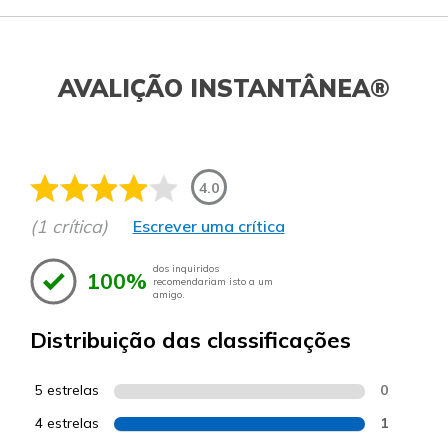
AVALIÇÃO INSTANTÂNEA®
4.0
(1 crítica)
Escrever uma crítica
dos inquiridos
100%
recomendariam isto a um
amigo.
Distribuição das classificações
5 estrelas
0
4 estrelas
1