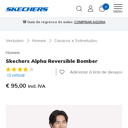
0
Men
MENU
🎒 Guia de regresso às aulas:
COMPRAR AGORA
⭐
Vestuário
Homem
Casacos e Sobretudos
Homem
Skechers Alpha Reversible Bomber
4$5 de 5 – Classificação do cliente
Adicionar à lista de desejos
(1 crítica)
€ 95,00
incl. IVA