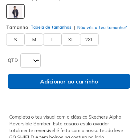
selecionado
Tamanho
Tabela de tamanhos
Não vês o teu tamanho?
S
M
L
XL
2XL
QTD
Adicionar ao carrinho
Completa o teu visual com o clássico Skechers Alpha
Reversible Bomber. Este casaco estilo aviador
totalmente reversível é feito com o nosso tecido leve
GO SHIELD e tem bolsos na costura no lado