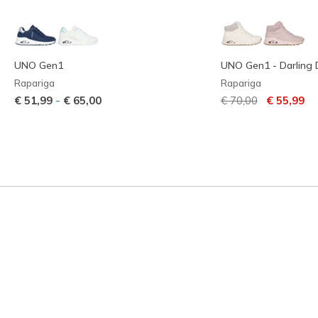
UNO Gen1
UNO Gen1 - Darling
Rapariga
Rapariga
Preço com descont
para
-
€ 51,99
€ 65,00
€ 70,00
€ 55,99