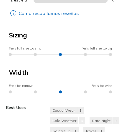
Cómo recopilamos reseñas
Sizing
Feels full size too small
Feels full size too big
Width
Feels too narrow
Feels too wide
Best Uses
Casual Wear
1
Cold Weather
1
Date Night
1
Going Out
1
Travel
1