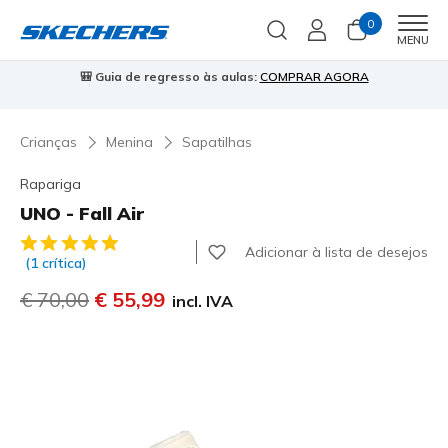
0
Men
MENU
🎒 Guia de regresso às aulas:
COMPRAR AGORA
⭐
Crianças
Menina
Sapatilhas
Rapariga
UNO - Fall Air
5 de 5 – Classificação do cliente
Adicionar à lista de desejos
(1 crítica)
Preço com desconto de
€ 70,00
para
€ 55,99
incl. IVA