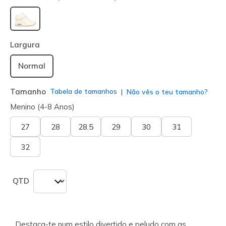
selecionado
Largura
Normal
Tamanho
Tabela de tamanhos
Não vês o teu tamanho?
Menino (4-8 Anos)
27
28
28.5
29
30
31
32
QTD
Destaca-te num estilo divertido e peludo com as