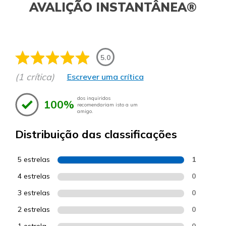
AVALIÇÃO INSTANTÂNEA®
5.0
(1 crítica)
Escrever uma crítica
dos inquiridos
100%
recomendariam isto a um
amigo.
Distribuição das classificações
5 estrelas
1
4 estrelas
0
3 estrelas
0
2 estrelas
0
1 estrela
0