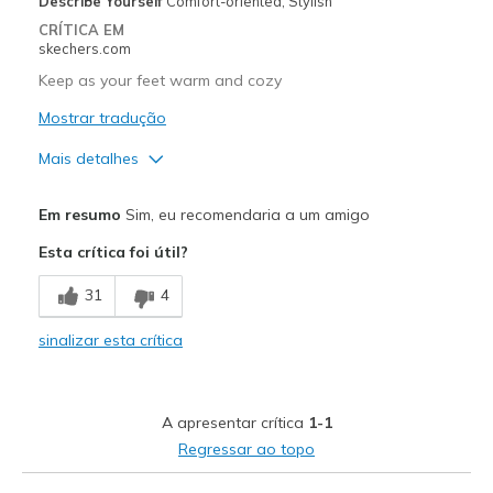
Describe Yourself
Comfort-oriented, Stylish
CRÍTICA EM
skechers.com
Keep as your feet warm and cozy
Mostrar tradução
Mais detalhes
Prós
Em resumo
Sim, eu recomendaria a um amigo
Comfortable
Esta crítica foi útil?
Durable
31
4
Good Cushioning
sinalizar esta crítica
Sexy
Stable
A apresentar crítica
1-1
Stylish
Regressar ao topo
Warm