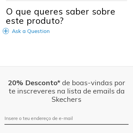
O que queres saber sobre
Melhores utilizações
este produto?
Casual Wear
Cold Weather
Ask a Question
Date Night
Going Out
Travel
Wet Weather
20% Desconto*
de boas-vindas por
Work
te inscreveres na lista de emails da
Skechers
Width
Feels true to width
Sizing
Feels true to size
Was this a gift?
No
Endereço de e-mail